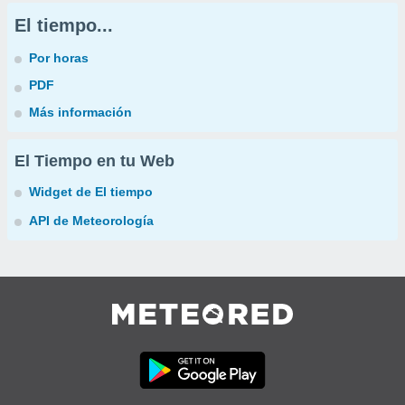
El tiempo...
Por horas
PDF
Más información
El Tiempo en tu Web
Widget de El tiempo
API de Meteorología