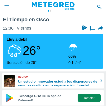
El Tiempo en Osco
privacidad
12:36
Viernes
...
o de
tiempo.com)
borado por
Lluvia débil
es para
26°
ue la
 que se
e calidad.
60%
eder a este
Sensación de 26°
0.1 l/m²
ediante las
opciones:
Revista
ookies y
Un estudio innovador estudia los dispersores de
e forma
semillas ocultos en la regeneración forestal
d digital
¡Descarga
GRATIS
la app de
Instalar
ada, basada
Meteored!
mación