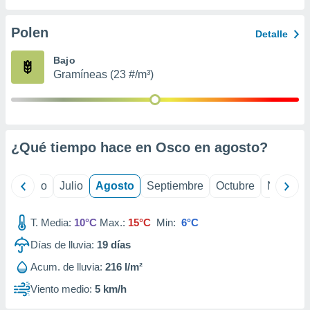
 seleccionar
o.
Polen
Detalle
calización
precisa e
Bajo
ión mediante
Gramíneas (23 #/m³)
, publicidad
dos,
 publicidad
,
¿Qué tiempo hace en Osco en
agosto
?
ón de
 desarrollo
s.
yo
Junio
Julio
Agosto
Septiembre
Octubre
Noviemb
tros 1199
ios
T. Media:
10°C
Max.:
15°C
Min:
6°C
Días de lluvia:
19
días
Acum. de lluvia:
216 l/m²
Viento medio:
5 km/h