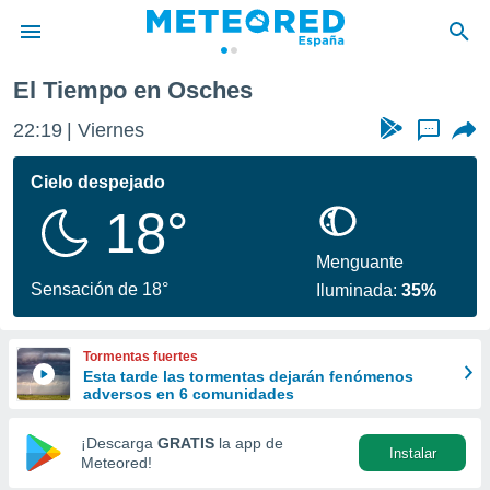
El Tiempo en Osches
privacidad
22:19
Viernes
...
o de
tiempo.com)
borado por
Cielo despejado
es para
18°
ue la
 que se
e calidad.
Menguante
eder a este
Sensación de 18°
Iluminada:
35%
ediante las
opciones:
Tormentas fuertes
ookies y
Esta tarde las tormentas dejarán fenómenos
e forma
adversos en 6 comunidades
d digital
¡Descarga
GRATIS
la app de
Instalar
ada, basada
Meteored!
mación