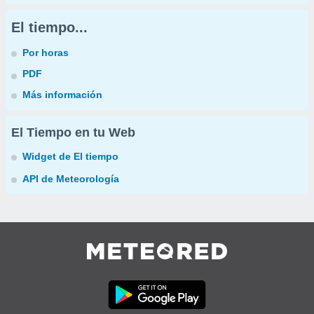
El tiempo...
Por horas
PDF
Más información
El Tiempo en tu Web
Widget de El tiempo
API de Meteorología