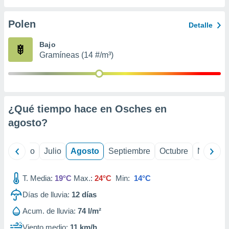
 seleccionar
o.
Polen
Detalle
calización
precisa e
Bajo
ión mediante
Gramíneas (14 #/m³)
, publicidad
dos,
 publicidad
,
¿Qué tiempo hace en Osches en
ón de
agosto
?
 desarrollo
s.
tros 1199
yo
Junio
Julio
Agosto
Septiembre
Octubre
Noviemb
ios
T. Media:
19°C
Max.:
24°C
Min:
14°C
Días de lluvia:
12
días
Acum. de lluvia:
74 l/m²
Viento medio:
11 km/h