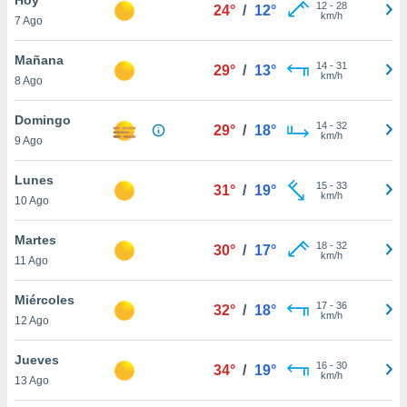
12
-
28
24°
/
12°
km/h
7 Ago
do en
 mismo.
sultar más
Mañana
14
-
31
29°
/
13°
 en nuestra
km/h
8 Ago
 Cookies
y
ualquier
Domingo
14
-
32
29°
/
18°
km/h
9 Ago
ento
 botón
ación de
Lunes
15
-
33
31°
/
19°
kies
km/h
10 Ago
 disponible
e nuestra
Martes
18
-
32
.
30°
/
17°
km/h
11 Ago
IVAMENTE,
Miércoles
17
-
36
32°
/
18°
km/h
12 Ago
as
 a cookies
Jueves
16
-
30
34°
/
19°
km/h
 no aceptar
13 Ago
ón de