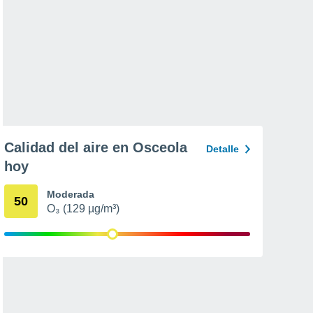
Calidad del aire en Osceola
Detalle
hoy
Moderada
50
O₃ (129 µg/m³)