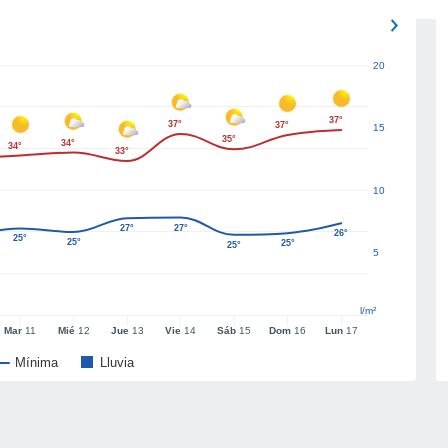
20
37°
37°
37°
15
35°
34°
34°
33°
10
27°
27°
26°
25°
25°
25°
25°
5
l/m²
Mar
11
Mié
12
Jue
13
Vie
14
Sáb
15
Dom
16
Lun
17
Mínima
Lluvia