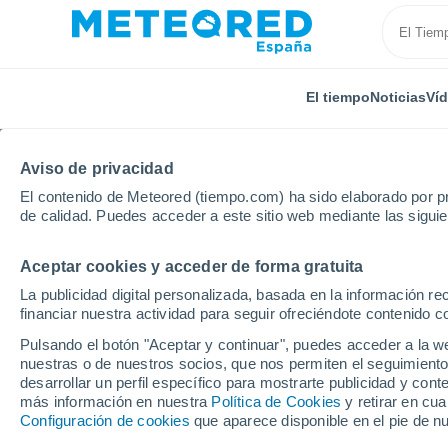
El tiempo
Noticias
Ví
Aviso de privacidad
El contenido de Meteored (tiempo.com) ha sido elaborado por pr
de calidad. Puedes acceder a este sitio web mediante las sigui
Aceptar cookies y acceder de forma gratuita
Inicio
Estados Unidos
Estado de Arkansas
Osce
La publicidad digital personalizada, basada en la información r
financiar nuestra actividad para seguir ofreciéndote contenido c
El Tiempo en Osceola 
Pulsando el botón "Aceptar y continuar", puedes acceder a la w
nuestras o de nuestros socios, que nos permiten el seguimiento
18:25
Miércoles
desarrollar un perfil específico para mostrarte publicidad y co
más información en nuestra
Política de Cookies
y retirar en cu
Configuración de cookies
que aparece disponible en el pie de n
Soleado