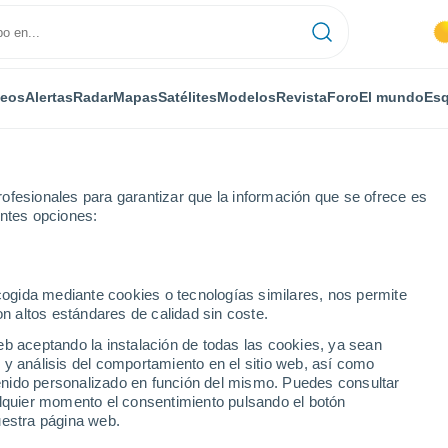
deos
Alertas
Radar
Mapas
Satélites
Modelos
Revista
Foro
El mundo
Esq
ofesionales para garantizar que la información que se ofrece es
entes opciones:
ola
ecogida mediante cookies o tecnologías similares, nos permite
on altos estándares de calidad sin coste.
- AR
eb aceptando la instalación de todas las cookies, ya sean
 y análisis del comportamiento en el sitio web, así como
...
ntenido personalizado en función del mismo. Puedes consultar
alquier momento el consentimiento pulsando el botón
Por horas
uestra página web.
Cielos despejados en las
próximas horas