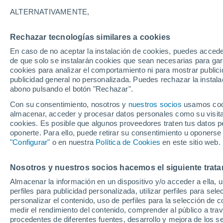
31°
ALTERNATIVAMENTE,
Rechazar tecnologías similares a cookies
Norte
En caso de no aceptar la instalación de cookies, puedes acced
Sensación de 33°
4
-
10 km/
de que solo se instalarán cookies que sean necesarias para garan
cookies para analizar el comportamiento ni para mostrar publici
publicidad general no personalizada. Puedes rechazar la instala
abono pulsando el botón "Rechazar".
Atención al fin de semana
España podrá registrar tormentas muy fuerte
Con su consentimiento, nosotros y
nuestros socios
usamos cooki
con fenómenos adversos
almacenar, acceder y procesar datos personales como su visita e
cookies. Es posible que algunos proveedores traten tus datos pe
El Tiempo 1 - 7 días
Por horas
Actualidad
Mapa de
oponerte. Para ello, puede retirar su consentimiento u oponerse
"Configurar"
o en nuestra
Política de Cookies
en este sitio web.
Nosotros y nuestros socios hacemos el siguiente trata
Mañana
Viernes
Hoy
Almacenar la información en un dispositivo y/o acceder a ella, 
6 Ago
7 Ago
5 Ago
perfiles para publicidad personalizada, utilizar perfiles para sele
personalizar el contenido, uso de perfiles para la selección de c
medir el rendimiento del contenido, comprender al público a tra
procedentes de diferentes fuentes, desarrollo y mejora de los se