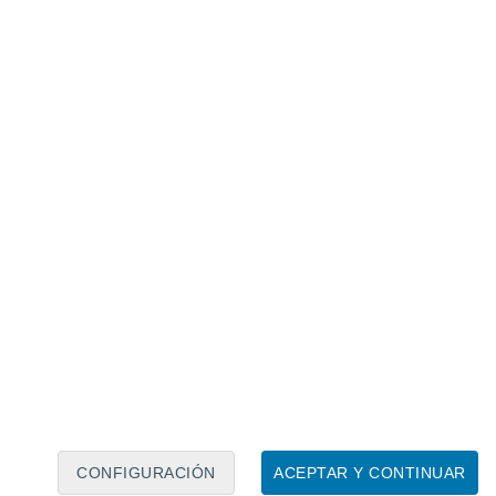
Calendario lunar
Lun
Mar
Mié
Jue
Vie
Sáb
Dom
5
6
7
8
9
10
11
12
13
14
15
16
17
18
CONFIGURACIÓN
ACEPTAR Y CONTINUAR