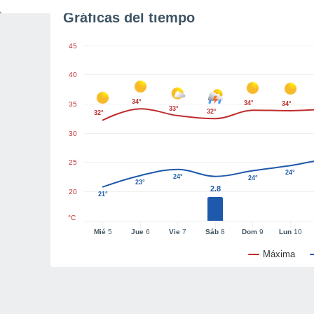
Gráficas del tiempo
45
40
34°
34°
35
34°
33°
32°
32°
30
25
24°
24°
24°
23°
2.8
20
21°
°C
Mié
5
Jue
6
Vie
7
Sáb
8
Dom
9
Lun
10
Máxima