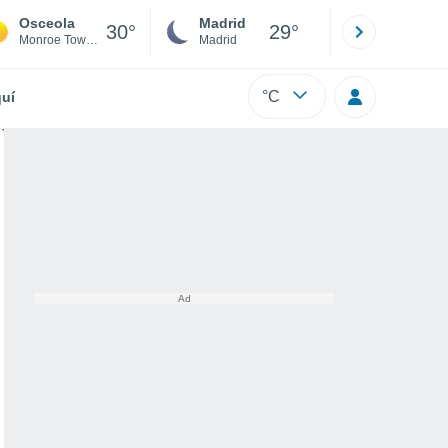
Osceola
Madrid
Barcelona
30°
29°
Monroe Township
Madrid
Barcelona
°C
uí