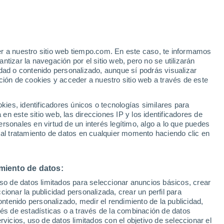
er a nuestro sitio web tiempo.com. En este caso, te informamos
h
tizar la navegación por el sitio web, pero no se utilizarán
dad o contenido personalizado, aunque sí podrás visualizar
ción de cookies y acceder a nuestro sitio web a través de este
s y
es, identificadores únicos o tecnologías similares para
n este sitio web, las direcciones IP y los identificadores de
rsonales en virtud de un interés legítimo, algo a lo que puedes
 temperatura
Radar de lluvia
Satélites
Modelos
 al tratamiento de datos en cualquier momento haciendo clic en
miento de datos:
Sábado
Domingo
Lunes
Martes
uso de datos limitados para seleccionar anuncios básicos, crear
8 Ago
9 Ago
10 Ago
11 Ago
ccionar la publicidad personalizada, crear un perfil para
ontenido personalizado, medir el rendimiento de la publicidad,
vés de estadísticas o a través de la combinación de datos
rvicios, uso de datos limitados con el objetivo de seleccionar el
50%