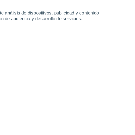
2.8 l/m²
32°
/
23°
34°
/
24°
34°
/
24°
34°
/
25°
e análisis de dispositivos, publicidad y contenido
n de audiencia y desarrollo de servicios.
-
28
km/h
9
-
21
km/h
15
-
32
km/h
15
-
34
km/h
agosto
Norte
2 Bajo
4°
3
-
11 km/h
FPS:
no
Norte
1 Bajo
3°
4
-
10 km/h
FPS:
no
Norte
0 Bajo
3°
4
-
9 km/h
FPS:
no
Noreste
0 Bajo
0°
5
-
8 km/h
FPS:
no