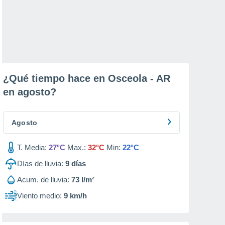
¿Qué tiempo hace en Osceola - AR
en
agosto
?
Agosto
T. Media:
27°C
Max.:
32°C
Min:
22°C
Días de lluvia:
9
días
Acum. de lluvia:
73 l/m²
Viento medio:
9 km/h