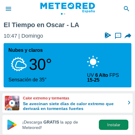
El Tiempo en Oscar - LA
privacidad
10:47
Domingo
...
o de
tiempo.com)
borado por
Nubes y claros
es para
30°
ue la
 que se
e calidad.
UV
6 Alto
FPS
eder a este
Sensación de 35°
15-25
ediante las
opciones:
Calor extremo y tormentas
ookies y
Se avecinan siete días de calor extremo que
e forma
derivará en tormentas fuertes
d digital
¡Descarga
GRATIS
la app de
Instalar
ada, basada
Meteored!
mación