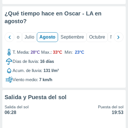
 seleccionar
o.
¿Qué tiempo hace en Oscar - LA en
calización
precisa e
agosto
?
ión mediante
, publicidad
yo
Junio
Julio
Agosto
Septiembre
Octubre
Noviemb
dos,
T. Media:
28°C
Max.:
33°C
Min:
23°C
 publicidad
,
Días de lluvia:
16
días
ón de
 desarrollo
Acum. de lluvia:
131 l/m²
s.
Viento medio:
7 km/h
tros 1199
ios
Salida y Puesta del sol
Salida del sol
Puesta del sol
06:28
19:53