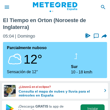
El Tiempo en Orton (Noroeste de
privacidad
Inglaterra)
o de
tiempo.com)
05:04
Domingo
...
borado por
es para
Parcialmente nuboso
ue la
 que se
12°
e calidad.
eder a este
Sur
ediante las
Sensación de 12°
opciones:
10
18 km/h
ookies y
e forma
¿Lloverá en el eclipse?
Consulta el mapa de nubes y lluvia para el
miércoles en España
d digital
ada, basada
¡Descarga
GRATIS
la app de
mación
Instalar