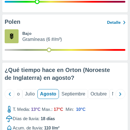
 seleccionar
o.
calización
precisa e
Polen
Detalle
ión mediante
Bajo
, publicidad
Gramíneas (6 #/m³)
dos,
 publicidad
,
ón de
¿Qué tiempo hace en Orton (Noroeste
 desarrollo
s.
de Inglaterra) en
agosto
?
tros 1199
ios
yo
Junio
Julio
Agosto
Septiembre
Octubre
Noviemb
T. Media:
13°C
Max.:
17°C
Min:
10°C
Días de lluvia:
18
días
Acum. de lluvia:
110 l/m²