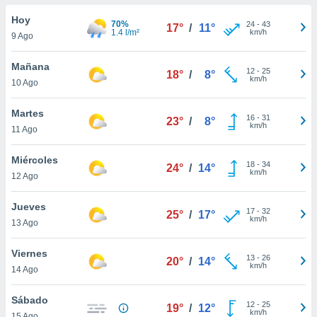
do en
Hoy
70%
24
-
43
17°
/
11°
 mismo.
1.4 l/m²
km/h
9 Ago
sultar más
 en nuestra
Mañana
12
-
25
 Cookies
y
18°
/
8°
km/h
10 Ago
ualquier
ento
Martes
16
-
31
23°
/
8°
 botón
km/h
11 Ago
ación de
kies
Miércoles
18
-
34
 disponible
24°
/
14°
km/h
12 Ago
e nuestra
.
Jueves
17
-
32
25°
/
17°
km/h
IVAMENTE,
13 Ago
Viernes
13
-
26
20°
/
14°
as
km/h
14 Ago
 a cookies
 no aceptar
Sábado
12
-
25
19°
/
12°
ón de
km/h
15 Ago