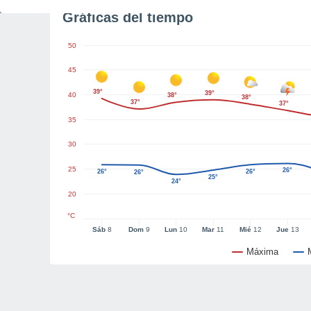
Gráficas del tiempo
50
45
39°
39°
40
38°
38°
37°
37°
35
30
25
26°
26°
26°
26°
25°
24°
20
°C
Sáb
8
Dom
9
Lun
10
Mar
11
Mié
12
Jue
13
Máxima