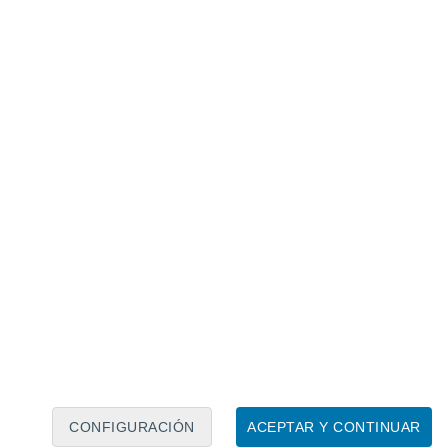
Calendario lunar
Lun
Mar
Mié
Jue
Vie
Sáb
Dom
8
9
10
11
12
13
14
15
16
17
18
19
20
21
CONFIGURACIÓN
ACEPTAR Y CONTINUAR