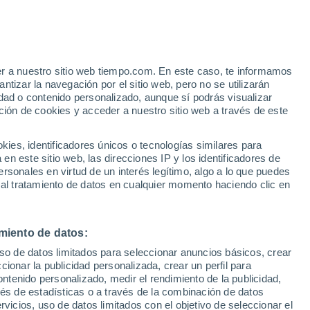
Aviso de nivel rojo
Alerta extrema por altas
temperaturas en Orta Nova hoy
er a nuestro sitio web tiempo.com. En este caso, te informamos
/h
tizar la navegación por el sitio web, pero no se utilizarán
dad o contenido personalizado, aunque sí podrás visualizar
ción de cookies y acceder a nuestro sitio web a través de este
es, identificadores únicos o tecnologías similares para
n este sitio web, las direcciones IP y los identificadores de
rsonales en virtud de un interés legítimo, algo a lo que puedes
e nubosidad
Radar de lluvia
Satélites
Modelos
 al tratamiento de datos en cualquier momento haciendo clic en
miento de datos:
Martes
Miércoles
Jueves
Viernes
uso de datos limitados para seleccionar anuncios básicos, crear
11 Ago
12 Ago
13 Ago
14 Ago
ccionar la publicidad personalizada, crear un perfil para
ontenido personalizado, medir el rendimiento de la publicidad,
vés de estadísticas o a través de la combinación de datos
rvicios, uso de datos limitados con el objetivo de seleccionar el