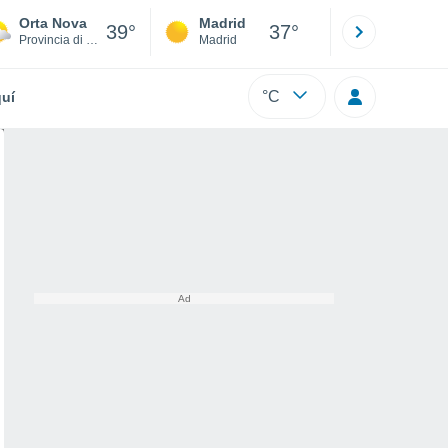
Orta Nova
Madrid
Barcelona
39°
37°
Provincia di Foggia
Madrid
Barcelona
°C
uí