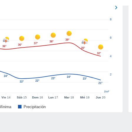
8
6
39°
38°
37°
36°
36°
35°
32°
4
2
24°
24°
23°
23°
22°
22°
21°
l/m²
Vie
14
Sáb
15
Dom
16
Lun
17
Mar
18
Mié
19
Jue
20
Mínima
Precipitación