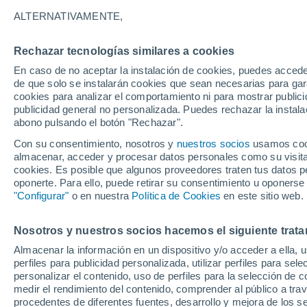
39°
ALTERNATIVAMENTE,
Rechazar tecnologías similares a cookies
Norte
En caso de no aceptar la instalación de cookies, puedes acced
Sensación de 38°
13
-
33 km
de que solo se instalarán cookies que sean necesarias para garan
cookies para analizar el comportamiento ni para mostrar publici
publicidad general no personalizada. Puedes rechazar la instala
abono pulsando el botón "Rechazar".
Tormentas muy fuertes
Dejarán lluvias muy intensas, reventones y
Con su consentimiento, nosotros y
nuestros socios
usamos cooki
pedrisco en las comunidades del norte
almacenar, acceder y procesar datos personales como su visita e
cookies. Es posible que algunos proveedores traten tus datos pe
El Tiempo 1 - 7 días
Por horas
Actualidad
Mapa d
oponerte. Para ello, puede retirar su consentimiento u oponerse
"Configurar"
o en nuestra
Política de Cookies
en este sitio web.
Nosotros y nuestros socios hacemos el siguiente trata
Mañana
Lunes
Hoy
Almacenar la información en un dispositivo y/o acceder a ella, 
9 Ago
10 Ago
8 Ago
perfiles para publicidad personalizada, utilizar perfiles para sele
personalizar el contenido, uso de perfiles para la selección de c
medir el rendimiento del contenido, comprender al público a tra
procedentes de diferentes fuentes, desarrollo y mejora de los se