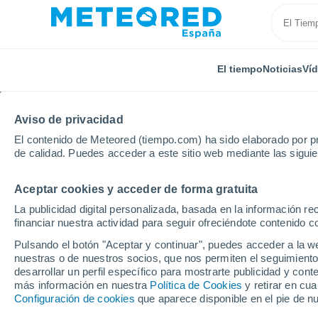
El tiempo
Noticias
Ví
Aviso de privacidad
El contenido de Meteored (tiempo.com) ha sido elaborado por pr
de calidad. Puedes acceder a este sitio web mediante las sigui
Aceptar cookies y acceder de forma gratuita
Inicio
Italia
Provincia de Foggia
Orta Nova
La publicidad digital personalizada, basada en la información r
financiar nuestra actividad para seguir ofreciéndote contenido c
El Tiempo en Orta Nov
Pulsando el botón "Aceptar y continuar", puedes acceder a la w
nuestras o de nuestros socios, que nos permiten el seguimiento
14:36
Sábado
desarrollar un perfil específico para mostrarte publicidad y co
más información en nuestra
Política de Cookies
y retirar en cu
Configuración de cookies
que aparece disponible en el pie de n
Nubes y claros