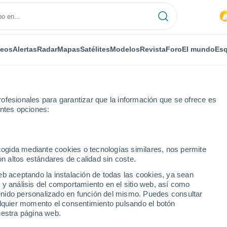
deos
Alertas
Radar
Mapas
Satélites
Modelos
Revista
Foro
El mundo
Esq
ofesionales para garantizar que la información que se ofrece es
entes opciones:
ecogida mediante cookies o tecnologías similares, nos permite
on altos estándares de calidad sin coste.
a
eb aceptando la instalación de todas las cookies, ya sean
 y análisis del comportamiento en el sitio web, así como
...
ntenido personalizado en función del mismo. Puedes consultar
alquier momento el consentimiento pulsando el botón
Por horas
uestra página web.
Intervalos nubosos en las
próximas horas