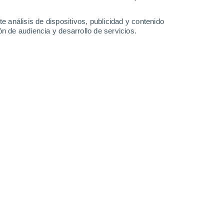
39°
/
25°
38°
/
26°
37°
/
26°
36°
/
24°
e análisis de dispositivos, publicidad y contenido
n de audiencia y desarrollo de servicios.
-
35
km/h
18
-
37
km/h
19
-
37
km/h
19
-
40
km/h
sto
Norte
6 Alto
13
-
33 km/h
FPS:
15-25
Norte
4 Medio
14
-
31 km/h
FPS:
6-10
Noroeste
2 Bajo
19
-
37 km/h
FPS:
no
Noroeste
1 Bajo
22
-
41 km/h
FPS:
no