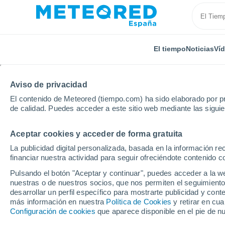
El tiempo
Noticias
Ví
Aviso de privacidad
El contenido de Meteored (tiempo.com) ha sido elaborado por pr
de calidad. Puedes acceder a este sitio web mediante las sigui
Aceptar cookies y acceder de forma gratuita
Inicio
Croacia
Međimurje
Orehovica
La publicidad digital personalizada, basada en la información r
financiar nuestra actividad para seguir ofreciéndote contenido c
El Tiempo en Orehovic
Pulsando el botón "Aceptar y continuar", puedes acceder a la w
nuestras o de nuestros socios, que nos permiten el seguimiento
01:37
Jueves
desarrollar un perfil específico para mostrarte publicidad y co
más información en nuestra
Política de Cookies
y retirar en cu
Configuración de cookies
que aparece disponible en el pie de n
Cielo despejado