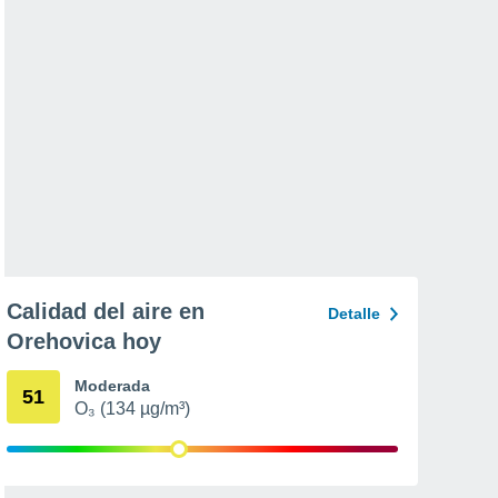
Calidad del aire en
Detalle
Orehovica hoy
Moderada
51
O₃ (134 µg/m³)