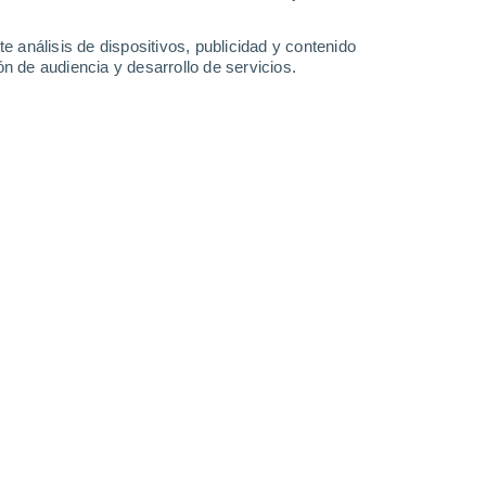
32°
/
20°
34°
/
20°
34°
/
21°
35°
/
22°
e análisis de dispositivos, publicidad y contenido
n de audiencia y desarrollo de servicios.
-
18
km/h
9
-
17
km/h
9
-
22
km/h
11
-
26
km/h
osto
Suroeste
0 Bajo
10
-
17 km/h
FPS:
no
Suroeste
0 Bajo
9
-
18 km/h
FPS:
no
Este
0 Bajo
2
-
7 km/h
FPS:
no
Suroeste
1 Bajo
3
-
9 km/h
FPS:
no