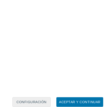
Calendario lunar
Lun
Mar
Mié
Jue
Vie
Sáb
Dom
6
7
8
9
10
11
12
13
14
15
16
17
18
19
CONFIGURACIÓN
ACEPTAR Y CONTINUAR