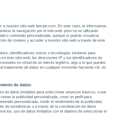
Aviso de nivel rojo
Alerta extrema por altas
temperaturas en Orehovica hoy
e
er a nuestro sitio web tiempo.com. En este caso, te informamos
:
46%
tizar la navegación por el sitio web, pero no se utilizarán
dad o contenido personalizado, aunque sí podrás visualizar
ción de cookies y acceder a nuestro sitio web a través de este
s y
es, identificadores únicos o tecnologías similares para
n este sitio web, las direcciones IP y los identificadores de
rsonales en virtud de un interés legítimo, algo a lo que puedes
 temperatura
Radar de lluvia
Satélites
Modelos
 al tratamiento de datos en cualquier momento haciendo clic en
miento de datos:
omingo
Lunes
Martes
Miércoles
uso de datos limitados para seleccionar anuncios básicos, crear
9 Ago
10 Ago
11 Ago
12 Ago
ccionar la publicidad personalizada, crear un perfil para
ontenido personalizado, medir el rendimiento de la publicidad,
vés de estadísticas o a través de la combinación de datos
rvicios, uso de datos limitados con el objetivo de seleccionar el