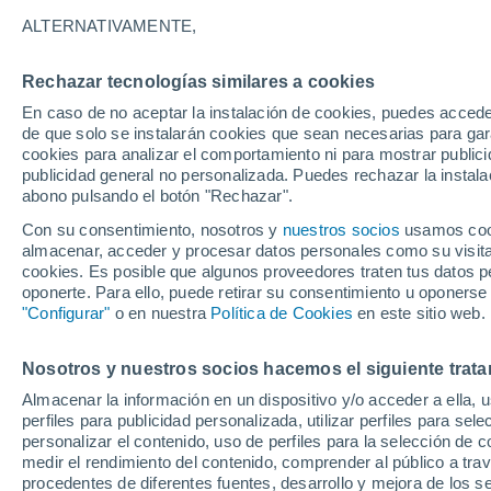
25°
ALTERNATIVAMENTE,
Rechazar tecnologías similares a cookies
Menguant
En caso de no aceptar la instalación de cookies, puedes acced
Iluminada
Sensación de 26°
de que solo se instalarán cookies que sean necesarias para garan
cookies para analizar el comportamiento ni para mostrar publici
publicidad general no personalizada. Puedes rechazar la instala
abono pulsando el botón "Rechazar".
Atención al fin de semana
España podrá registrar tormentas muy fuerte
Con su consentimiento, nosotros y
nuestros socios
usamos cooki
con fenómenos adversos
almacenar, acceder y procesar datos personales como su visita e
cookies. Es posible que algunos proveedores traten tus datos pe
El Tiempo 1 - 7 días
Por horas
Actualidad
Mapa de
oponerte. Para ello, puede retirar su consentimiento u oponerse
"Configurar"
o en nuestra
Política de Cookies
en este sitio web.
Nosotros y nuestros socios hacemos el siguiente trata
Mañana
Sábado
D
Hoy
Almacenar la información en un dispositivo y/o acceder a ella, 
7 Ago
8 Ago
6 Ago
perfiles para publicidad personalizada, utilizar perfiles para sele
personalizar el contenido, uso de perfiles para la selección de c
medir el rendimiento del contenido, comprender al público a tra
procedentes de diferentes fuentes, desarrollo y mejora de los se