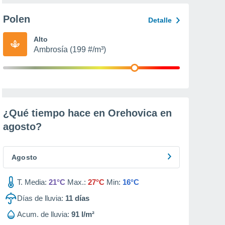
Polen
Detalle
Alto
Ambrosía (199 #/m³)
¿Qué tiempo hace en Orehovica en
agosto
?
Agosto
T. Media:
21°C
Max.:
27°C
Min:
16°C
Días de lluvia:
11
días
Acum. de lluvia:
91 l/m²