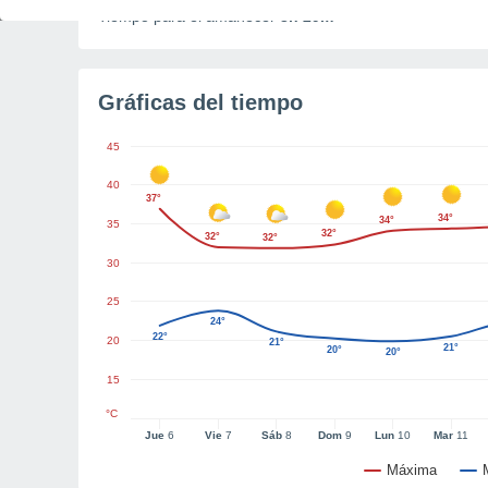
Tiempo para el amanecer
3h 29m
Gráficas del tiempo
45
40
37°
34°
34°
35
32°
32°
32°
30
25
24°
22°
20
21°
21°
20°
20°
15
°C
Jue
6
Vie
7
Sáb
8
Dom
9
Lun
10
Mar
11
Máxima