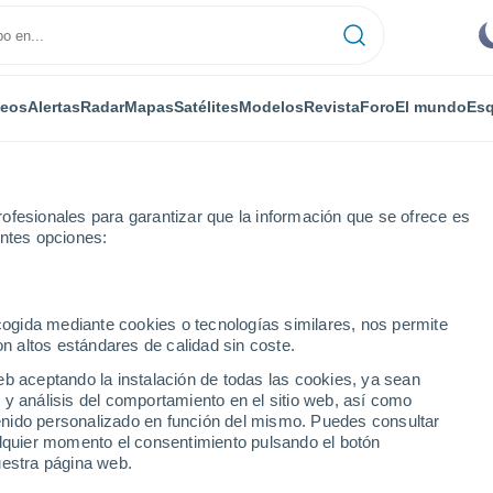
deos
Alertas
Radar
Mapas
Satélites
Modelos
Revista
Foro
El mundo
Esq
ofesionales para garantizar que la información que se ofrece es
entes opciones:
ecogida mediante cookies o tecnologías similares, nos permite
on altos estándares de calidad sin coste.
a
eb aceptando la instalación de todas las cookies, ya sean
 y análisis del comportamiento en el sitio web, así como
...
ntenido personalizado en función del mismo. Puedes consultar
alquier momento el consentimiento pulsando el botón
Por horas
uestra página web.
Cielos despejados en las
próximas horas