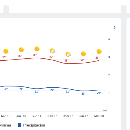
4
36°
35°
3
35°
35°
35°
33°
33°
2
22°
22°
22°
21°
21°
20°
1
20°
l/m²
Mié
12
Jue
13
Vie
14
Sáb
15
Dom
16
Lun
17
Mar
18
Mínima
Precipitación