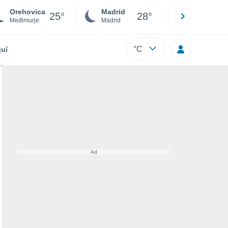
Orehovica
Madrid
Barcelona
25°
28°
Međimurje
Madrid
Barcelona
°C
uí