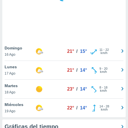
 botón
.
nto,
cios
kies,
ores únicos
Domingo
11
-
22
as similares
21°
/
15°
km/h
16 Ago
nar,
rocesar
Lunes
onales como
9
-
20
21°
/
14°
km/h
 este sitio
17 Ago
recciones IP
ficadores de
Martes
8
-
18
23°
/
14°
 posible
km/h
18 Ago
s
 traten tus
Miércoles
nales en
14
-
28
22°
/
14°
km/h
 interés
19 Ago
go a lo que
nerte. Para
Gráficas del tiempo
retirar su