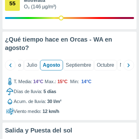
Moderada
 seleccionar
55
o.
O₃ (146 µg/m³)
calización
precisa e
ión mediante
¿Qué tiempo hace en Orcas - WA en
, publicidad
agosto
?
dos,
 publicidad
,
yo
Junio
Julio
Agosto
Septiembre
Octubre
Noviemb
ón de
 desarrollo
s.
T. Media:
14°C
Max.:
15°C
Min:
14°C
tros 1199
Días de lluvia:
5
días
ios
Acum. de lluvia:
30 l/m²
Viento medio:
12 km/h
Salida y Puesta del sol