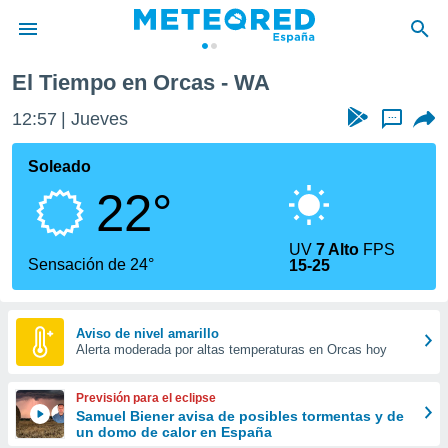
El Tiempo en Orcas - WA
privacidad
12:57
Jueves
...
o de
tiempo.com)
borado por
Soleado
es para
22°
ue la
 que se
e calidad.
UV
7 Alto
FPS
eder a este
Sensación de 24°
15-25
ediante las
opciones:
ookies y
Aviso de nivel amarillo
Alerta moderada por altas temperaturas en Orcas hoy
e forma
d digital
Previsión para el eclipse
ada, basada
Samuel Biener avisa de posibles tormentas y de
un domo de calor en España
mación