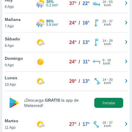
30%
16
-
63
37°
/
22°
0.2 l/m²
km/h
6 Ago
do en
 mismo.
sultar más
Mañana
90%
20
-
37
24°
/
16°
 en nuestra
5.8 l/m²
km/h
7 Ago
 Cookies
y
ualquier
Sábado
14
-
29
24°
/
13°
km/h
8 Ago
ento
 botón
ación de
Domingo
9
-
18
24°
/
11°
kies
km/h
9 Ago
 disponible
e nuestra
Lunes
14
-
30
.
29°
/
13°
km/h
10 Ago
IVAMENTE,
¡Descarga
GRATIS
la app de
Instalar
Meteored!
as
 a cookies
Martes
 no aceptar
18
-
37
27°
/
17°
km/h
11 Ago
ón de