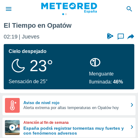
El Tiempo en Opatów
privacidad
02:19
Jueves
...
o de
tiempo.com)
borado por
Cielo despejado
es para
23°
ue la
 que se
e calidad.
Menguante
eder a este
Sensación de 25°
Iluminada:
46%
ediante las
opciones:
ookies y
Aviso de nivel rojo
Alerta extrema por altas temperaturas en Opatów hoy
e forma
d digital
Atención al fin de semana
ada, basada
España podrá registrar tormentas muy fuertes y
con fenómenos adversos
mación