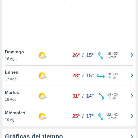
 botón
.
nto,
cios
kies,
ores únicos
Domingo
16
-
37
as similares
26°
/
15°
km/h
16 Ago
nar,
rocesar
Lunes
onales como
18
-
39
28°
/
15°
km/h
 este sitio
17 Ago
recciones IP
ficadores de
Martes
14
-
26
31°
/
14°
 posible
km/h
18 Ago
s
 traten tus
Miércoles
nales en
22
-
42
25°
/
17°
km/h
 interés
19 Ago
go a lo que
nerte. Para
Gráficas del tiempo
retirar su