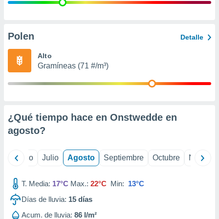
 seleccionar
o.
calización
precisa e
Polen
Detalle
ión mediante
Alto
, publicidad
Gramíneas (71 #/m³)
dos,
 publicidad
,
ón de
¿Qué tiempo hace en Onstwedde en
 desarrollo
s.
agosto
?
tros 1199
ios
yo
Junio
Julio
Agosto
Septiembre
Octubre
Noviemb
T. Media:
17°C
Max.:
22°C
Min:
13°C
Días de lluvia:
15
días
Acum. de lluvia:
86 l/m²