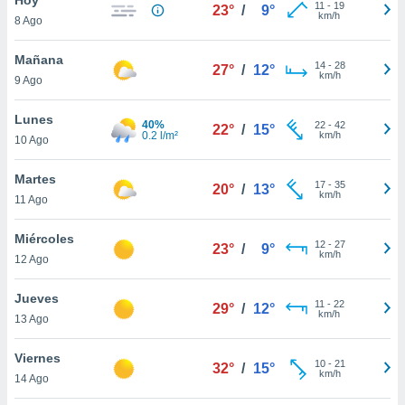
11
-
19
23°
/
9°
km/h
8 Ago
do en
 mismo.
sultar más
Mañana
14
-
28
27°
/
12°
 en nuestra
km/h
9 Ago
 Cookies
y
ualquier
Lunes
40%
22
-
42
22°
/
15°
0.2 l/m²
km/h
10 Ago
ento
 botón
ación de
Martes
17
-
35
20°
/
13°
kies
km/h
11 Ago
 disponible
e nuestra
Miércoles
12
-
27
.
23°
/
9°
km/h
12 Ago
IVAMENTE,
Jueves
11
-
22
29°
/
12°
km/h
13 Ago
as
 a cookies
Viernes
10
-
21
32°
/
15°
km/h
 no aceptar
14 Ago
ón de