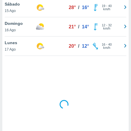
uedes
Sábado
19
-
40
28°
/
16°
uestro sitio
km/h
15 Ago
.com. En
te
Domingo
 de que
12
-
32
21°
/
14°
km/h
talarán
16 Ago
e sean
para
Lunes
16
-
40
20°
/
12°
a
km/h
17 Ago
por el sitio
o se
cookies para
nto ni para
licidad o
ado, aunque
sualizar
general no
ada. Puedes
 instalación
y acceder a
io web a
ste abono