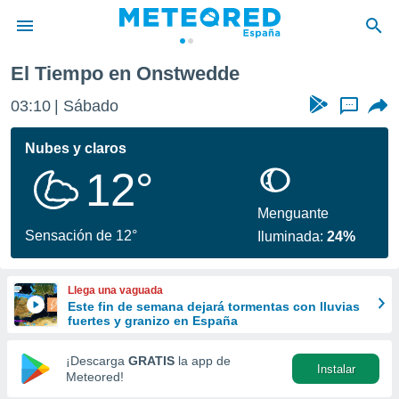
El Tiempo en Onstwedde
privacidad
03:10
Sábado
...
o de
tiempo.com)
borado por
Nubes y claros
es para
12°
ue la
 que se
e calidad.
Menguante
eder a este
Sensación de 12°
Iluminada:
24%
ediante las
opciones:
Llega una vaguada
ookies y
Este fin de semana dejará tormentas con lluvias
e forma
fuertes y granizo en España
d digital
¡Descarga
GRATIS
la app de
Instalar
ada, basada
Meteored!
mación