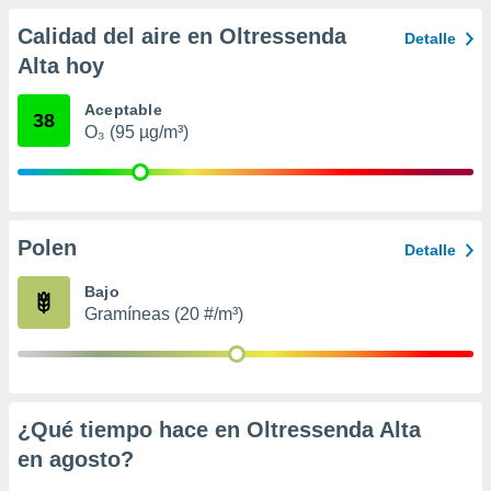
 seleccionar
o.
Calidad del aire en Oltressenda
Detalle
calización
Alta hoy
precisa e
ión mediante
Aceptable
38
O₃ (95 µg/m³)
, publicidad
dos,
 publicidad
,
ón de
Polen
Detalle
 desarrollo
s.
Bajo
Gramíneas (20 #/m³)
tros 1199
ios
¿Qué tiempo hace en Oltressenda Alta
en
agosto
?