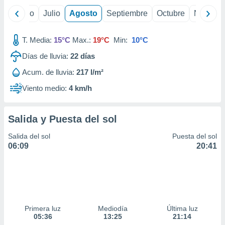
yo
Junio
Julio
Agosto
Septiembre
Octubre
Noviemb
T. Media:
15°C
Max.:
19°C
Min:
10°C
Días de lluvia:
22
días
Acum. de lluvia:
217 l/m²
Viento medio:
4 km/h
Salida y Puesta del sol
Salida del sol
Puesta del sol
06:09
20:41
Primera luz
Mediodía
Última luz
05:36
13:25
21:14