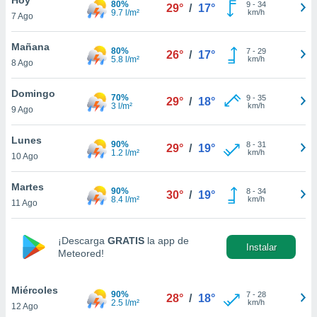
80%
9
-
34
29°
/
17°
9.7 l/m²
km/h
7 Ago
do en
 mismo.
sultar más
Mañana
80%
7
-
29
26°
/
17°
 en nuestra
5.8 l/m²
km/h
8 Ago
 Cookies
y
ualquier
Domingo
70%
9
-
35
29°
/
18°
3 l/m²
km/h
9 Ago
ento
 botón
ación de
Lunes
90%
8
-
31
29°
/
19°
kies
1.2 l/m²
km/h
10 Ago
 disponible
e nuestra
Martes
90%
8
-
34
.
30°
/
19°
8.4 l/m²
km/h
11 Ago
IVAMENTE,
¡Descarga
GRATIS
la app de
Instalar
Meteored!
as
 a cookies
Miércoles
 no aceptar
90%
7
-
28
28°
/
18°
2.5 l/m²
km/h
12 Ago
ón de