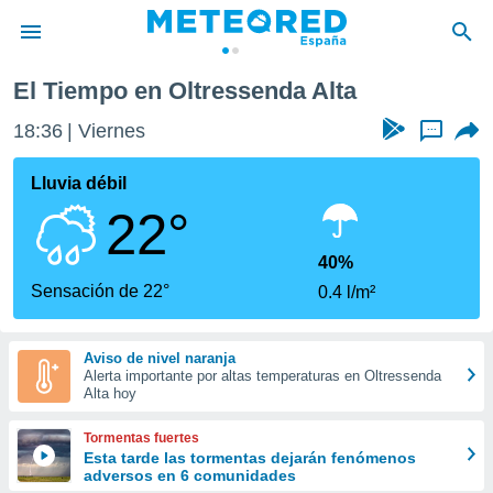
El Tiempo en Oltressenda Alta
privacidad
18:36
Viernes
...
o de
tiempo.com)
borado por
Lluvia débil
es para
22°
ue la
 que se
e calidad.
40%
eder a este
Sensación de 22°
0.4 l/m²
ediante las
opciones:
Aviso de nivel naranja
ookies y
Alerta importante por altas temperaturas en Oltressenda
e forma
Alta hoy
d digital
Tormentas fuertes
ada, basada
Esta tarde las tormentas dejarán fenómenos
adversos en 6 comunidades
mación