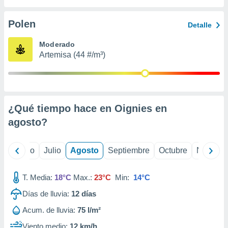
 seleccionar
o.
Polen
Detalle
calización
precisa e
Moderado
ión mediante
Artemisa (44 #/m³)
, publicidad
dos,
 publicidad
,
¿Qué tiempo hace en Oignies en
ón de
agosto
?
 desarrollo
s.
tros 1199
yo
Junio
Julio
Agosto
Septiembre
Octubre
Noviemb
ios
T. Media:
18°C
Max.:
23°C
Min:
14°C
Días de lluvia:
12
días
Acum. de lluvia:
75 l/m²
Viento medio:
12 km/h