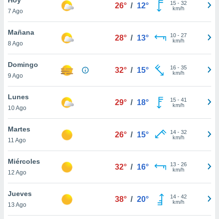
15
-
32
26°
/
12°
km/h
7 Ago
do en
 mismo.
sultar más
Mañana
10
-
27
28°
/
13°
 en nuestra
km/h
8 Ago
 Cookies
y
ualquier
Domingo
16
-
35
32°
/
15°
km/h
9 Ago
ento
 botón
ación de
Lunes
15
-
41
29°
/
18°
kies
km/h
10 Ago
 disponible
e nuestra
Martes
14
-
32
.
26°
/
15°
km/h
11 Ago
IVAMENTE,
Miércoles
13
-
26
32°
/
16°
km/h
12 Ago
as
 a cookies
Jueves
14
-
42
38°
/
20°
km/h
 no aceptar
13 Ago
ón de