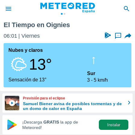
El Tiempo en Oignies
privacidad
06:01
Viernes
...
o de
tiempo.com)
borado por
Nubes y claros
es para
13°
ue la
 que se
e calidad.
Sur
eder a este
Sensación de 13°
3
5 km/h
ediante las
opciones:
Previsión para el eclipse
ookies y
Samuel Biener avisa de posibles tormentas y de
e forma
un domo de calor en España
d digital
¡Descarga
GRATIS
la app de
Instalar
ada, basada
Meteored!
mación