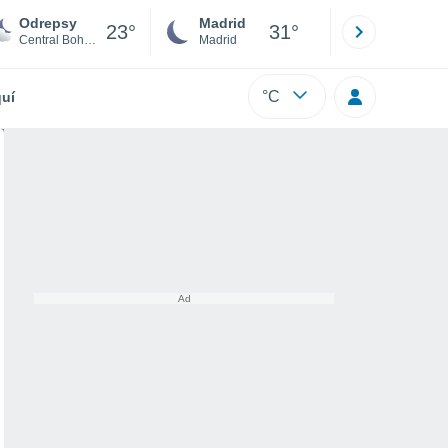
Odrepsy
Madrid
Barcelona
23°
31°
Central Bohemia
Madrid
Barcelona
°C
uí