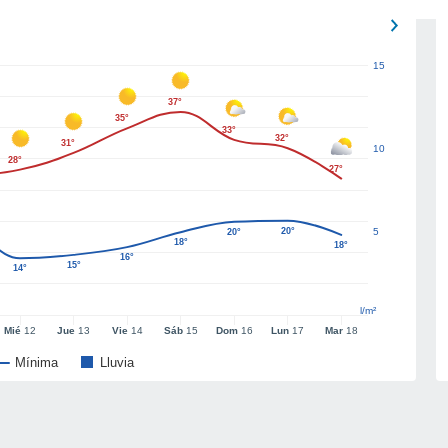
15
37°
35°
33°
32°
31°
10
28°
27°
20°
5
20°
18°
18°
16°
15°
14°
l/m²
Mié
12
Jue
13
Vie
14
Sáb
15
Dom
16
Lun
17
Mar
18
Mínima
Lluvia