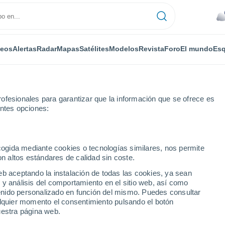
deos
Alertas
Radar
Mapas
Satélites
Modelos
Revista
Foro
El mundo
Esq
ofesionales para garantizar que la información que se ofrece es
entes opciones:
sy
ecogida mediante cookies o tecnologías similares, nos permite
on altos estándares de calidad sin coste.
eb aceptando la instalación de todas las cookies, ya sean
 y análisis del comportamiento en el sitio web, así como
...
ntenido personalizado en función del mismo. Puedes consultar
alquier momento el consentimiento pulsando el botón
Por horas
uestra página web.
Cielos nubosos en las próximas
horas