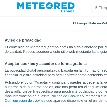
El tiempo
Noticias
Ví
Aviso de privacidad
El contenido de Meteored (tiempo.com) ha sido elaborado por pr
de calidad. Puedes acceder a este sitio web mediante las sigui
Aceptar cookies y acceder de forma gratuita
Inicio
República Checa
Bohemia Central
Odrep
La publicidad digital personalizada, basada en la información r
financiar nuestra actividad para seguir ofreciéndote contenido c
El Tiempo en Odrepsy
Pulsando el botón "Aceptar y continuar", puedes acceder a la w
nuestras o de nuestros socios, que nos permiten el seguimiento
23:56
Jueves
desarrollar un perfil específico para mostrarte publicidad y co
más información en nuestra
Política de Cookies
y retirar en cu
Configuración de cookies
que aparece disponible en el pie de n
Parcialmente nuboso