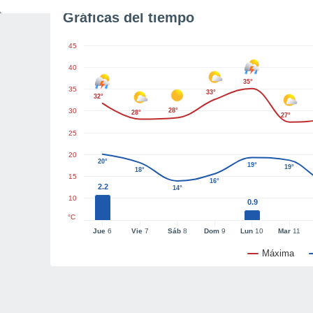
Gráficas del tiempo
45
40
35°
35
33°
32°
30
28°
28°
27°
25
20
20°
19°
19°
18°
15
16°
2.2
14°
10
0.9
°C
Jue
6
Vie
7
Sáb
8
Dom
9
Lun
10
Mar
11
Máxima