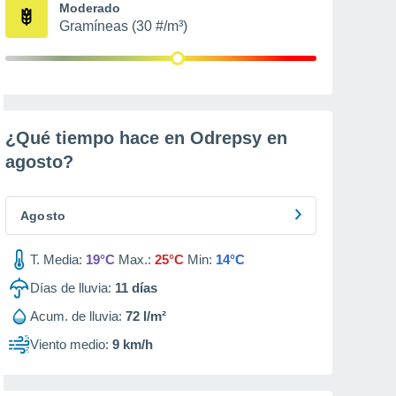
Moderado
Gramíneas (30 #/m³)
¿Qué tiempo hace en Odrepsy en
agosto
?
Agosto
T. Media:
19°C
Max.:
25°C
Min:
14°C
Días de lluvia:
11
días
Acum. de lluvia:
72 l/m²
Viento medio:
9 km/h