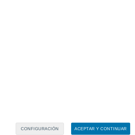
Calendario lunar
Lun
Mar
Mié
Jue
Vie
Sáb
Dom
6
7
8
9
10
11
12
13
14
15
16
17
18
19
CONFIGURACIÓN
ACEPTAR Y CONTINUAR