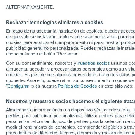
23°
ALTERNATIVAMENTE,
Rechazar tecnologías similares a cookies
Menguant
En caso de no aceptar la instalación de cookies, puedes acced
Iluminada
Sensación de 24°
de que solo se instalarán cookies que sean necesarias para garan
cookies para analizar el comportamiento ni para mostrar publici
publicidad general no personalizada. Puedes rechazar la instala
abono pulsando el botón "Rechazar".
Previsión para el eclipse
Samuel Biener avisa de posibles tormentas y
Con su consentimiento, nosotros y
nuestros socios
usamos cooki
un domo de calor en España
almacenar, acceder y procesar datos personales como su visita e
cookies. Es posible que algunos proveedores traten tus datos pe
El Tiempo 1 - 7 días
Por horas
Actualidad
Mapa d
oponerte. Para ello, puede retirar su consentimiento u oponerse
"Configurar"
o en nuestra
Política de Cookies
en este sitio web.
Nosotros y nuestros socios hacemos el siguiente trata
Mañana
Sábado
D
Hoy
Almacenar la información en un dispositivo y/o acceder a ella, 
7 Ago
8 Ago
6 Ago
perfiles para publicidad personalizada, utilizar perfiles para sele
personalizar el contenido, uso de perfiles para la selección de c
medir el rendimiento del contenido, comprender al público a tra
procedentes de diferentes fuentes, desarrollo y mejora de los se
70%