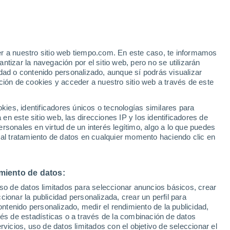
Aviso de nivel rojo
Alerta extrema por altas
temperaturas en Odrepsy hoy
e
er a nuestro sitio web tiempo.com. En este caso, te informamos
:
46%
tizar la navegación por el sitio web, pero no se utilizarán
dad o contenido personalizado, aunque sí podrás visualizar
ción de cookies y acceder a nuestro sitio web a través de este
 de
es, identificadores únicos o tecnologías similares para
n este sitio web, las direcciones IP y los identificadores de
rsonales en virtud de un interés legítimo, algo a lo que puedes
e nubosidad
Radar de lluvia
Satélites
Modelos
 al tratamiento de datos en cualquier momento haciendo clic en
miento de datos:
omingo
Lunes
Martes
Miércoles
uso de datos limitados para seleccionar anuncios básicos, crear
9 Ago
10 Ago
11 Ago
12 Ago
ccionar la publicidad personalizada, crear un perfil para
ontenido personalizado, medir el rendimiento de la publicidad,
vés de estadísticas o a través de la combinación de datos
rvicios, uso de datos limitados con el objetivo de seleccionar el
30%