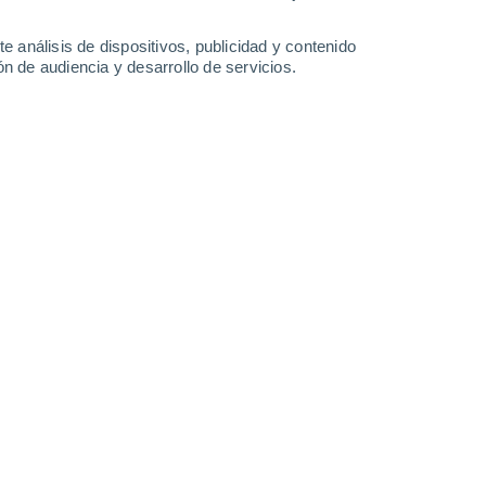
0.9 l/m²
33°
/
16°
35°
/
19°
27°
/
19°
28°
/
14°
e análisis de dispositivos, publicidad y contenido
n de audiencia y desarrollo de servicios.
-
29
km/h
10
-
36
km/h
16
-
37
km/h
9
-
23
km/h
to
s
Oeste
2 Bajo
°
8
-
24 km/h
FPS:
no
nuboso
Suroeste
1 Bajo
°
8
-
23 km/h
FPS:
no
nuboso
Suroeste
0 Bajo
°
11
-
22 km/h
FPS:
no
s
Oeste
0 Bajo
°
10
-
25 km/h
FPS:
no