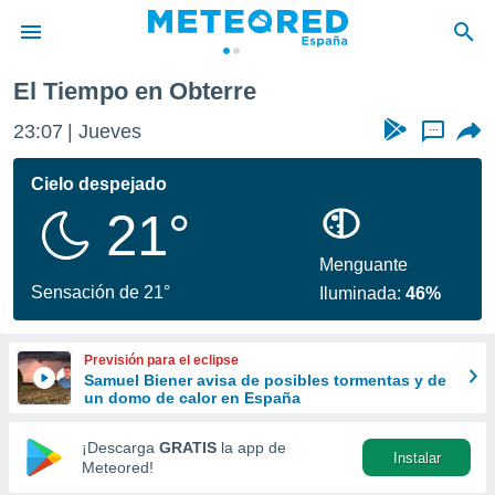
El Tiempo en Obterre
privacidad
23:07
Jueves
...
o de
tiempo.com)
borado por
Cielo despejado
es para
21°
ue la
 que se
e calidad.
Menguante
eder a este
Sensación de 21°
Iluminada:
46%
ediante las
opciones:
Previsión para el eclipse
ookies y
Samuel Biener avisa de posibles tormentas y de
e forma
un domo de calor en España
d digital
¡Descarga
GRATIS
la app de
Instalar
ada, basada
Meteored!
mación