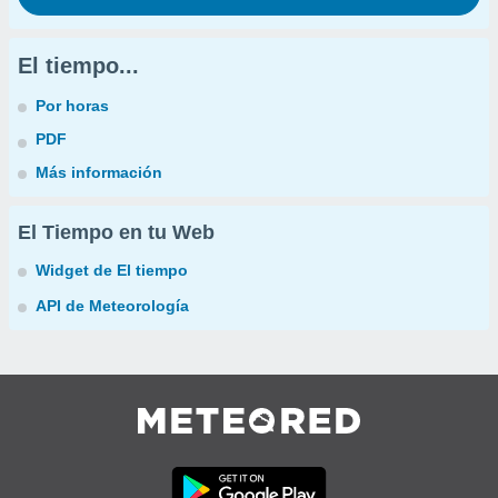
El tiempo...
Por horas
PDF
Más información
El Tiempo en tu Web
Widget de El tiempo
API de Meteorología