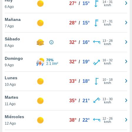
14
-
31
27°
/
15°
km/h
6 Ago
do en
 mismo.
sultar más
Mañana
17
-
31
28°
/
15°
 en nuestra
km/h
7 Ago
 Cookies
y
ualquier
Sábado
13
-
28
32°
/
16°
km/h
8 Ago
ento
 botón
ación de
Domingo
70%
16
-
32
32°
/
19°
kies
2.1 l/m²
km/h
9 Ago
 disponible
e nuestra
Lunes
10
-
18
.
33°
/
18°
km/h
10 Ago
IVAMENTE,
Martes
13
-
30
35°
/
21°
km/h
11 Ago
as
 a cookies
Miércoles
12
-
26
38°
/
22°
km/h
 no aceptar
12 Ago
ón de