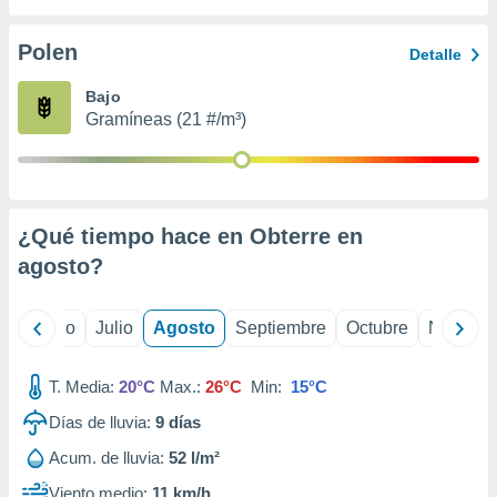
 seleccionar
o.
Polen
Detalle
calización
precisa e
Bajo
ión mediante
Gramíneas (21 #/m³)
, publicidad
dos,
 publicidad
,
¿Qué tiempo hace en Obterre en
ón de
agosto
?
 desarrollo
s.
tros 1199
yo
Junio
Julio
Agosto
Septiembre
Octubre
Noviemb
ios
T. Media:
20°C
Max.:
26°C
Min:
15°C
Días de lluvia:
9
días
Acum. de lluvia:
52 l/m²
Viento medio:
11 km/h