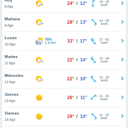
10
-
25
24°
/
12°
km/h
8 Ago
do en
 mismo.
sultar más
Mañana
14
-
34
28°
/
13°
 en nuestra
km/h
9 Ago
 Cookies
y
ualquier
Lunes
70%
27
-
61
33°
/
17°
1.9 l/m²
km/h
10 Ago
ento
 botón
ación de
Martes
21
-
46
22°
/
14°
kies
km/h
11 Ago
 disponible
e nuestra
Miércoles
12
-
32
.
22°
/
10°
km/h
12 Ago
IVAMENTE,
Jueves
11
-
26
26°
/
11°
km/h
13 Ago
as
 a cookies
Viernes
11
-
23
29°
/
14°
km/h
 no aceptar
14 Ago
ón de