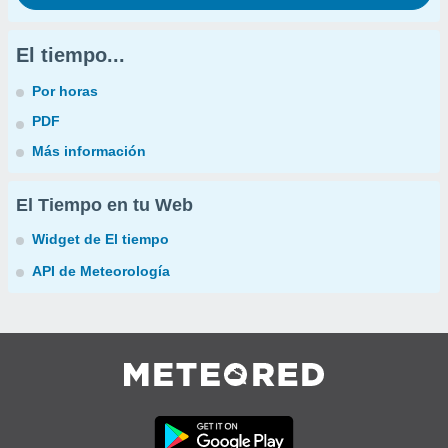
El tiempo...
Por horas
PDF
Más información
El Tiempo en tu Web
Widget de El tiempo
API de Meteorología