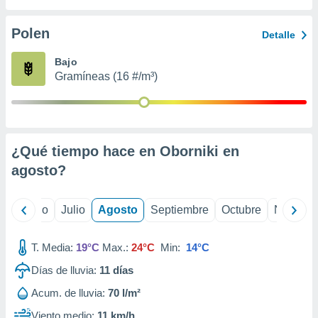
 seleccionar
o.
Polen
Detalle
calización
precisa e
Bajo
ión mediante
Gramíneas (16 #/m³)
, publicidad
dos,
 publicidad
,
¿Qué tiempo hace en Oborniki en
ón de
agosto
?
 desarrollo
s.
tros 1199
yo
Junio
Julio
Agosto
Septiembre
Octubre
Noviemb
ios
T. Media:
19°C
Max.:
24°C
Min:
14°C
Días de lluvia:
11
días
Acum. de lluvia:
70 l/m²
Viento medio:
11 km/h