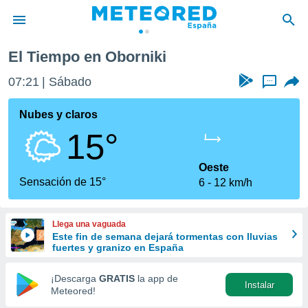
El Tiempo en Oborniki
privacidad
07:21
Sábado
...
o de
tiempo.com)
borado por
Nubes y claros
es para
15°
ue la
 que se
e calidad.
Oeste
eder a este
Sensación de 15°
6
12 km/h
ediante las
opciones:
Llega una vaguada
ookies y
Este fin de semana dejará tormentas con lluvias
e forma
fuertes y granizo en España
d digital
¡Descarga
GRATIS
la app de
Instalar
ada, basada
Meteored!
mación