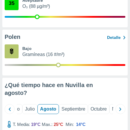
Aceptable
 seleccionar
35
o.
O₃ (88 µg/m³)
calización
precisa e
ión mediante
Polen
, publicidad
Detalle
dos,
Bajo
 publicidad
Gramíneas (16 #/m³)
,
ón de
 desarrollo
s.
¿Qué tiempo hace en Nuvilla en
tros 1199
ios
agosto
?
yo
Junio
Julio
Agosto
Septiembre
Octubre
Noviemb
T. Media:
19°C
Max.:
25°C
Min:
14°C