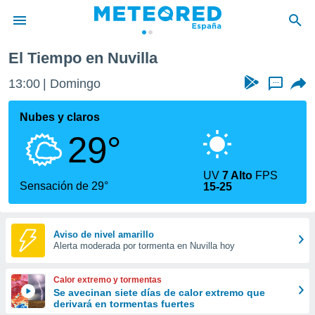
El Tiempo en Nuvilla
privacidad
13:00
Domingo
...
o de
tiempo.com)
borado por
Nubes y claros
es para
29°
ue la
 que se
e calidad.
UV
7 Alto
FPS
eder a este
Sensación de 29°
15-25
ediante las
opciones:
ookies y
Aviso de nivel amarillo
Alerta moderada por tormenta en Nuvilla hoy
e forma
d digital
Calor extremo y tormentas
ada, basada
Se avecinan siete días de calor extremo que
derivará en tormentas fuertes
mación