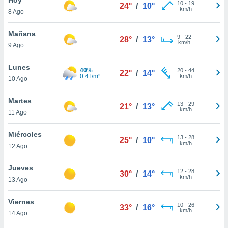
10
-
19
24°
/
10°
km/h
8 Ago
do en
 mismo.
sultar más
Mañana
9
-
22
28°
/
13°
 en nuestra
km/h
9 Ago
 Cookies
y
ualquier
Lunes
40%
20
-
44
22°
/
14°
0.4 l/m²
km/h
10 Ago
ento
 botón
ación de
Martes
13
-
29
21°
/
13°
kies
km/h
11 Ago
 disponible
e nuestra
Miércoles
13
-
28
.
25°
/
10°
km/h
12 Ago
IVAMENTE,
Jueves
12
-
28
30°
/
14°
km/h
13 Ago
as
 a cookies
Viernes
10
-
26
33°
/
16°
km/h
 no aceptar
14 Ago
ón de