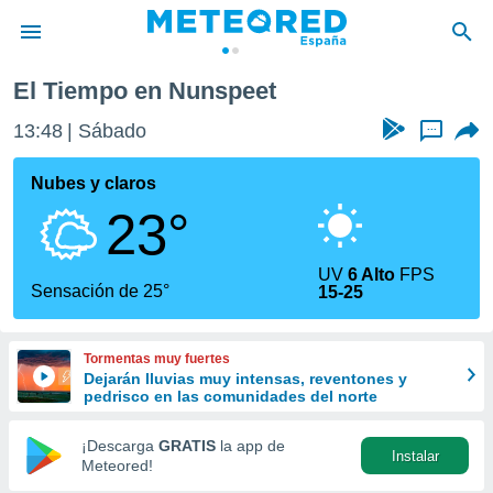
El Tiempo en Nunspeet
privacidad
13:48
Sábado
...
o de
tiempo.com)
borado por
Nubes y claros
es para
23°
ue la
 que se
e calidad.
UV
6 Alto
FPS
eder a este
Sensación de 25°
15-25
ediante las
opciones:
Tormentas muy fuertes
ookies y
Dejarán lluvias muy intensas, reventones y
e forma
pedrisco en las comunidades del norte
d digital
¡Descarga
GRATIS
la app de
Instalar
ada, basada
Meteored!
mación