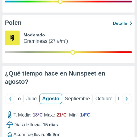
 seleccionar
o.
calización
precisa e
Polen
Detalle
ión mediante
Moderado
, publicidad
Gramíneas (27 #/m³)
dos,
 publicidad
,
ón de
¿Qué tiempo hace en Nunspeet en
 desarrollo
s.
agosto
?
tros 1199
ios
yo
Junio
Julio
Agosto
Septiembre
Octubre
Noviemb
T. Media:
18°C
Max.:
21°C
Min:
14°C
Días de lluvia:
15
días
Acum. de lluvia:
95 l/m²