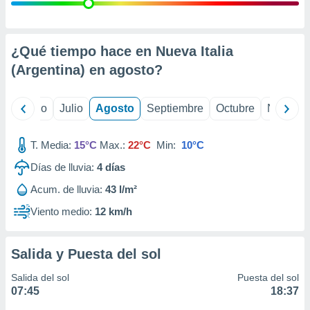
 seleccionar
o.
calización
precisa e
¿Qué tiempo hace en Nueva Italia
ión mediante
(Argentina) en
agosto
?
, publicidad
yo
Junio
Julio
Agosto
Septiembre
Octubre
Noviemb
dos,
 publicidad
,
T. Media:
15°C
Max.:
22°C
Min:
10°C
ón de
Días de lluvia:
4
días
 desarrollo
s.
Acum. de lluvia:
43 l/m²
tros 1199
Viento medio:
12 km/h
ios
Salida y Puesta del sol
Salida del sol
Puesta del sol
07:45
18:37