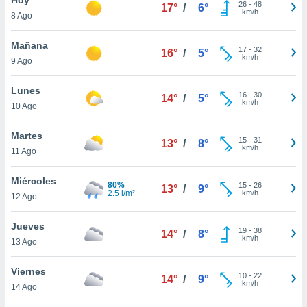
26
-
48
17°
/
6°
km/h
8 Ago
do en
 mismo.
sultar más
Mañana
17
-
32
16°
/
5°
 en nuestra
km/h
9 Ago
 Cookies
y
ualquier
Lunes
16
-
30
14°
/
5°
km/h
10 Ago
ento
 botón
ación de
Martes
15
-
31
13°
/
8°
kies
km/h
11 Ago
 disponible
e nuestra
Miércoles
80%
15
-
26
.
13°
/
9°
2.5 l/m²
km/h
12 Ago
IVAMENTE,
Jueves
19
-
38
14°
/
8°
km/h
13 Ago
as
 a cookies
Viernes
10
-
22
14°
/
9°
km/h
 no aceptar
14 Ago
ón de