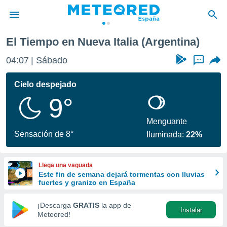
El Tiempo en Nueva Italia (Argentina)
privacidad
04:07
Sábado
...
o de
tiempo.com)
borado por
Cielo despejado
es para
9°
ue la
 que se
e calidad.
Menguante
eder a este
Sensación de 8°
Iluminada:
22%
ediante las
opciones:
Llega una vaguada
ookies y
Este fin de semana dejará tormentas con lluvias
e forma
fuertes y granizo en España
d digital
¡Descarga
GRATIS
la app de
Instalar
ada, basada
Meteored!
mación