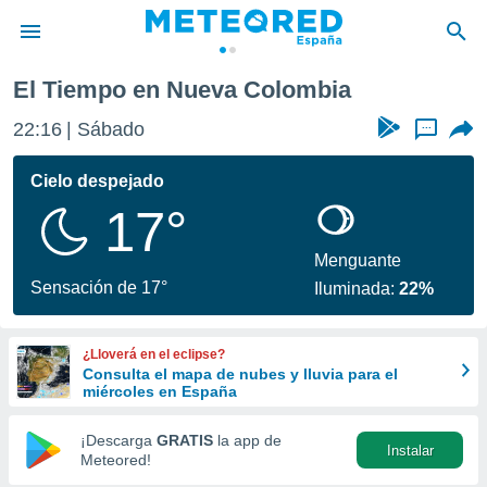
El Tiempo en Nueva Colombia
privacidad
22:16
Sábado
...
o de
tiempo.com)
borado por
Cielo despejado
es para
17°
ue la
 que se
e calidad.
Menguante
eder a este
Sensación de 17°
Iluminada:
22%
ediante las
opciones:
¿Lloverá en el eclipse?
ookies y
Consulta el mapa de nubes y lluvia para el
e forma
miércoles en España
d digital
¡Descarga
GRATIS
la app de
Instalar
ada, basada
Meteored!
mación