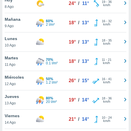
19
-
36
24°
/
11°
km/h
8 Ago
do en
 mismo.
sultar más
Mañana
60%
16
-
32
18°
/
13°
 en nuestra
2 l/m²
km/h
9 Ago
 Cookies
y
ualquier
Lunes
18
-
35
19°
/
13°
km/h
10 Ago
ento
 botón
ación de
Martes
70%
11
-
21
18°
/
13°
kies
0.1 l/m²
km/h
11 Ago
 disponible
e nuestra
Miércoles
50%
16
-
41
.
26°
/
15°
1.2 l/m²
km/h
12 Ago
IVAMENTE,
Jueves
80%
18
-
36
19°
/
14°
20 l/m²
km/h
13 Ago
as
 a cookies
Viernes
10
-
24
21°
/
14°
km/h
 no aceptar
14 Ago
ón de