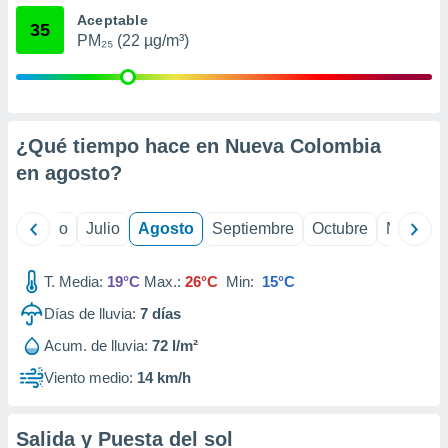
 seleccionar
Aceptable
o.
35
PM₂₅ (22 µg/m³)
calización
precisa e
ión mediante
, publicidad
¿Qué tiempo hace en Nueva Colombia
dos,
en
agosto
?
 publicidad
,
ón de
yo
Junio
Julio
Agosto
Septiembre
Octubre
Noviemb
 desarrollo
s.
T. Media:
19°C
Max.:
26°C
Min:
15°C
tros 1199
ios
Días de lluvia:
7
días
Acum. de lluvia:
72 l/m²
Viento medio:
14 km/h
Salida y Puesta del sol