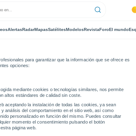
deos
Alertas
Radar
Mapas
Satélites
Modelos
Revista
Foro
El mundo
Esq
ofesionales para garantizar que la información que se ofrece es
entes opciones:
 de Alta Provenza
Noyers-sur-Jabron
ecogida mediante cookies o tecnologías similares, nos permite
on altos estándares de calidad sin coste.
ur-Jabron
eb aceptando la instalación de todas las cookies, ya sean
 y análisis del comportamiento en el sitio web, así como
...
ntenido personalizado en función del mismo. Puedes consultar
alquier momento el consentimiento pulsando el botón
Por horas
uestra página web.
Cielos despejados en las
próximas horas