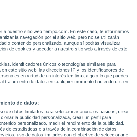
Aviso de nivel amarillo
Alerta moderada por altas
temperaturas en Noyers-sur-Jabron
hoy
er a nuestro sitio web tiempo.com. En este caso, te informamos
/h
tizar la navegación por el sitio web, pero no se utilizarán
dad o contenido personalizado, aunque sí podrás visualizar
ción de cookies y acceder a nuestro sitio web a través de este
es, identificadores únicos o tecnologías similares para
n este sitio web, las direcciones IP y los identificadores de
rsonales en virtud de un interés legítimo, algo a lo que puedes
 temperatura
Radar de lluvia
Satélites
Modelos
 al tratamiento de datos en cualquier momento haciendo clic en
miento de datos:
Lunes
Martes
Miércoles
Jueves
uso de datos limitados para seleccionar anuncios básicos, crear
10 Ago
11 Ago
12 Ago
13 Ago
ccionar la publicidad personalizada, crear un perfil para
ontenido personalizado, medir el rendimiento de la publicidad,
vés de estadísticas o a través de la combinación de datos
rvicios, uso de datos limitados con el objetivo de seleccionar el
80%
80%
30%