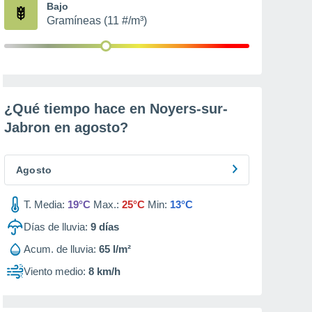
Bajo
Gramíneas (11 #/m³)
¿Qué tiempo hace en Noyers-sur-
Jabron en
agosto
?
Agosto
T. Media:
19°C
Max.:
25°C
Min:
13°C
Días de lluvia:
9
días
Acum. de lluvia:
65 l/m²
Viento medio:
8 km/h