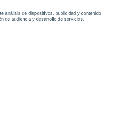
0.7 l/m²
1 l/m²
0.5 l/m²
34°
/
19°
34°
/
20°
34°
/
19°
34°
/
20°
e análisis de dispositivos, publicidad y contenido
n de audiencia y desarrollo de servicios.
-
22
km/h
7
-
28
km/h
4
-
27
km/h
4
-
25
km/h
 7 de agosto
Noroeste
4 Medio
13
-
37 km/h
FPS:
6-10
Noroeste
2 Bajo
13
-
37 km/h
FPS:
no
Noroeste
1 Bajo
13
-
38 km/h
FPS:
no
Noroeste
0 Bajo
12
-
38 km/h
FPS:
no