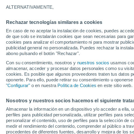
28°
ALTERNATIVAMENTE,
Rechazar tecnologías similares a cookies
Noroeste
En caso de no aceptar la instalación de cookies, puedes acced
Sensación de 28°
12
-
38 km
de que solo se instalarán cookies que sean necesarias para garan
cookies para analizar el comportamiento ni para mostrar publici
publicidad general no personalizada. Puedes rechazar la instala
abono pulsando el botón "Rechazar".
Tormentas fuertes
Esta tarde las tormentas dejarán fenómenos
Con su consentimiento, nosotros y
nuestros socios
usamos cooki
adversos en 6 comunidades
almacenar, acceder y procesar datos personales como su visita e
cookies. Es posible que algunos proveedores traten tus datos pe
El Tiempo 1 - 7 días
Por horas
Actualidad
Mapa de
oponerte. Para ello, puede retirar su consentimiento u oponerse
"Configurar"
o en nuestra
Política de Cookies
en este sitio web.
Nosotros y nuestros socios hacemos el siguiente trata
Mañana
Domingo
Hoy
Almacenar la información en un dispositivo y/o acceder a ella, 
8 Ago
9 Ago
7 Ago
perfiles para publicidad personalizada, utilizar perfiles para sele
personalizar el contenido, uso de perfiles para la selección de c
medir el rendimiento del contenido, comprender al público a tra
procedentes de diferentes fuentes, desarrollo y mejora de los se
80%