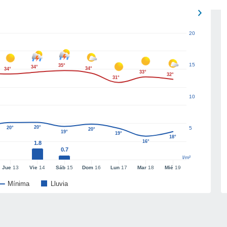
20
15
35°
34°
34°
34°
33°
32°
31°
10
20°
20°
5
20°
19°
19°
18°
16°
1.8
0.7
l/m²
Jue
13
Vie
14
Sáb
15
Dom
16
Lun
17
Mar
18
Mié
19
Mínima
Lluvia