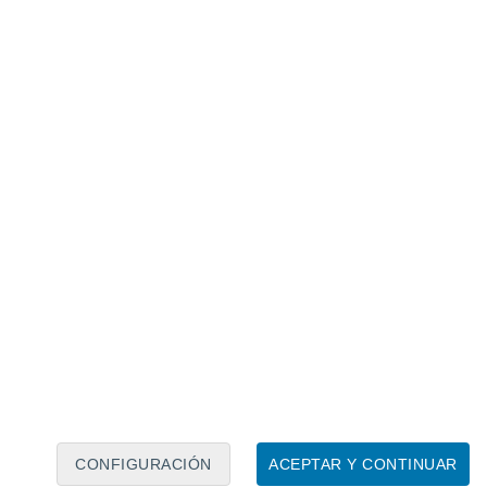
Calendario lunar
Lun
Mar
Mié
Jue
Vie
Sáb
Dom
7
8
9
10
11
12
13
14
15
16
17
18
19
20
CONFIGURACIÓN
ACEPTAR Y CONTINUAR