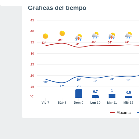
Gráficas del tiempo
45
40
35°
34°
34°
35
34°
33°
33°
30
25
20
20°
20°
19°
19°
18°
2.2
17°
15
1
0.7
0.5
°C
Vie
7
Sáb
8
Dom
9
Lun
10
Mar
11
Mié
12
Máxima