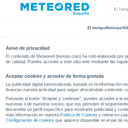
El tiempo
Noticias
Ví
Aviso de privacidad
El contenido de Meteored (tiempo.com) ha sido elaborado por pr
de calidad. Puedes acceder a este sitio web mediante las sigui
Aceptar cookies y acceder de forma gratuita
Inicio
Francia
Provenza-Alpes-Costa Azul
Alpes
La publicidad digital personalizada, basada en la información r
financiar nuestra actividad para seguir ofreciéndote contenido c
El Tiempo en Noyers-s
Pulsando el botón "Aceptar y continuar", puedes acceder a la w
nuestras o de nuestros socios, que nos permiten el seguimiento
19:44
Viernes
desarrollar un perfil específico para mostrarte publicidad y co
más información en nuestra
Política de Cookies
y retirar en cu
Configuración de cookies
que aparece disponible en el pie de n
Soleado