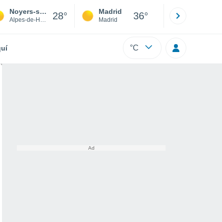
Noyers-sur-Jabron
Madrid
Barcelona
28°
36°
Alpes-de-Haute-Provence
Madrid
Barcelona
°C
uí