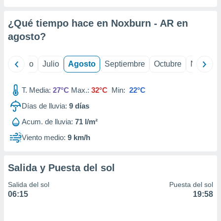
 seleccionar
o.
¿Qué tiempo hace en Noxburn - AR en
calización
precisa e
agosto
?
ión mediante
, publicidad
yo
Junio
Julio
Agosto
Septiembre
Octubre
Noviemb
dos,
T. Media:
27°C
Max.:
32°C
Min:
22°C
 publicidad
,
Días de lluvia:
9
días
ón de
 desarrollo
Acum. de lluvia:
71 l/m²
s.
Viento medio:
9 km/h
tros 1199
ios
Salida y Puesta del sol
Salida del sol
Puesta del sol
06:15
19:58