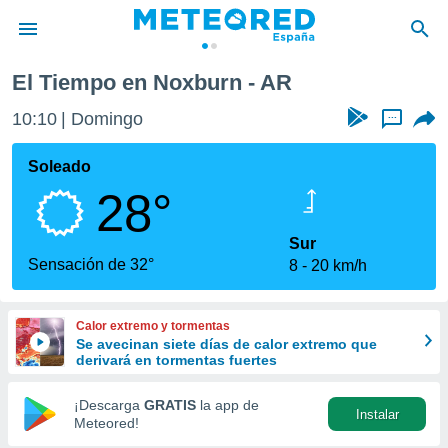
El Tiempo en Noxburn - AR
privacidad
10:10
Domingo
...
o de
tiempo.com)
borado por
Soleado
es para
28°
ue la
 que se
e calidad.
Sur
eder a este
Sensación de 32°
8
20 km/h
ediante las
opciones:
Calor extremo y tormentas
ookies y
Se avecinan siete días de calor extremo que
e forma
derivará en tormentas fuertes
d digital
¡Descarga
GRATIS
la app de
Instalar
ada, basada
Meteored!
mación