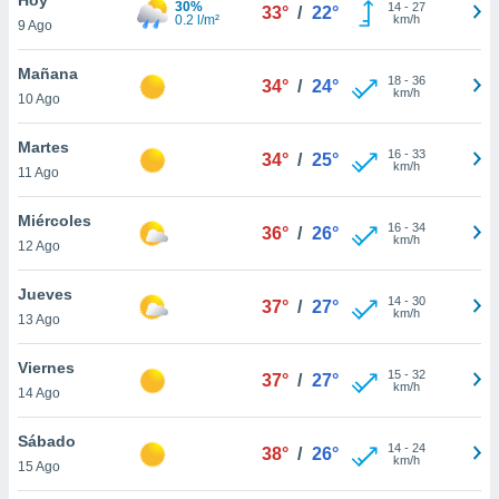
30%
14
-
27
33°
/
22°
0.2 l/m²
km/h
9 Ago
do en
 mismo.
sultar más
Mañana
18
-
36
34°
/
24°
 en nuestra
km/h
10 Ago
 Cookies
y
ualquier
Martes
16
-
33
34°
/
25°
km/h
11 Ago
ento
 botón
ación de
Miércoles
16
-
34
36°
/
26°
kies
km/h
12 Ago
 disponible
e nuestra
Jueves
14
-
30
.
37°
/
27°
km/h
13 Ago
IVAMENTE,
Viernes
15
-
32
37°
/
27°
km/h
14 Ago
as
 a cookies
Sábado
14
-
24
38°
/
26°
km/h
 no aceptar
15 Ago
ón de