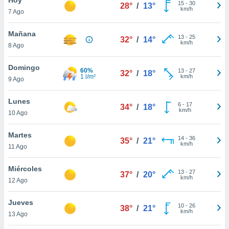
15
-
30
28°
/
13°
km/h
7 Ago
do en
 mismo.
sultar más
Mañana
13
-
25
32°
/
14°
 en nuestra
km/h
8 Ago
 Cookies
y
ualquier
Domingo
60%
13
-
27
32°
/
18°
1 l/m²
km/h
9 Ago
ento
 botón
ación de
Lunes
6
-
17
34°
/
18°
kies
km/h
10 Ago
 disponible
e nuestra
Martes
14
-
36
.
35°
/
21°
km/h
11 Ago
IVAMENTE,
Miércoles
13
-
27
37°
/
20°
km/h
12 Ago
as
 a cookies
Jueves
10
-
26
38°
/
21°
km/h
 no aceptar
13 Ago
ón de