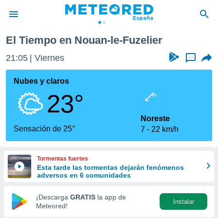
e-Fuzelier
El Tiempo en Nouan-le-Fuzelier
privacidad
21:05
Viernes
...
o de
tiempo.com)
borado por
Nubes y claros
es para
23°
ue la
 que se
e calidad.
Noreste
eder a este
Sensación de 25°
7
22 km/h
ediante las
opciones:
Tormentas fuertes
ookies y
Esta tarde las tormentas dejarán fenómenos
e forma
adversos en 6 comunidades
d digital
¡Descarga
GRATIS
la app de
Instalar
ada, basada
Meteored!
mación