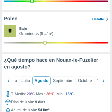
 seleccionar
o.
calización
precisa e
Polen
Detalle
ión mediante
Bajo
, publicidad
Gramíneas (9 #/m³)
dos,
 publicidad
,
ón de
¿Qué tiempo hace en Nouan-le-Fuzelier
 desarrollo
s.
en
agosto
?
tros 1199
ios
yo
Junio
Julio
Agosto
Septiembre
Octubre
Noviemb
T. Media:
20°C
Max.:
26°C
Min:
15°C
Días de lluvia:
9
días
Acum. de lluvia:
54 l/m²