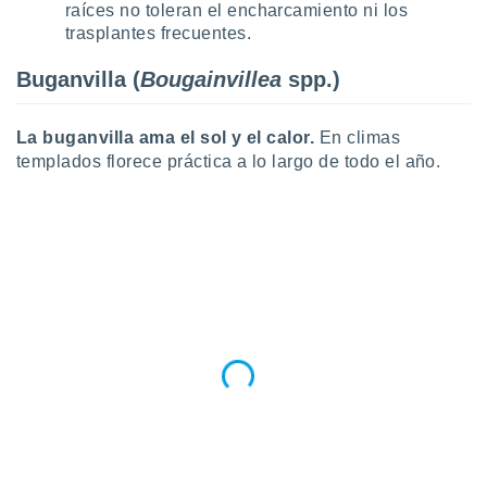
 seleccionar
raíces no toleran el encharcamiento ni los
o.
trasplantes frecuentes.
calización
Buganvilla (
Bougainvillea
spp.)
precisa e
ión mediante
La buganvilla ama el sol y el calor.
En climas
, publicidad
templados florece práctica a lo largo de todo el año.
dos,
 publicidad
,
ón de
 desarrollo
s.
tros 1199
ios