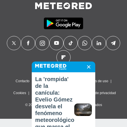
La 'rompida'
Contacto
Sobre nosotros
FAQ
Términos de uso
de la
canícula:
Cookies
Política de privacidad
Configuración de privacidad
Evelio Gómez
© 2026 Meteored. Todos los derechos reservados
desvela el
fenómeno
meteorológico
que marca el