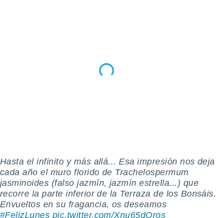
 botón
.
nto,
cios
kies,
ores únicos
as similares
nar,
rocesar
onales como
 este sitio
recciones IP
ficadores de
 posible
s
Hasta el infinito y más allá... Esa impresión nos deja
 traten tus
cada año el muro florido de Trachelospermum
nales en
jasminoides (falso jazmín, jazmín estrella...) que
 interés
recorre la parte inferior de la Terraza de los Bonsáis.
go a lo que
Envueltos en su fragancia, os deseamos
nerte. Para
#FelizLunes
pic.twitter.com/Xnu65dQros
retirar su