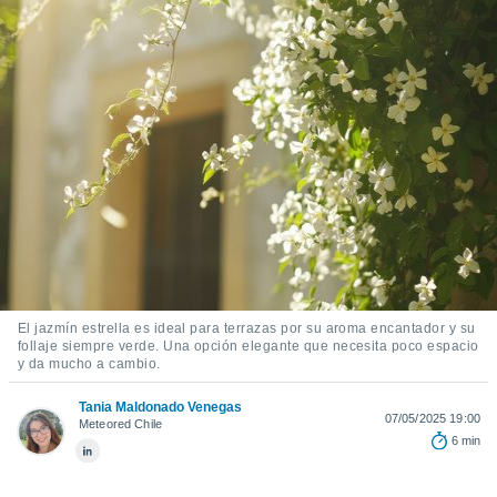
ediante
ecnologías
nos permite
estra
ara seguir
e contenido
stándares
ACEPTAR
sin coste.
Y
CONTINUAR
 botón
continuar",
der a la
CONFIGURACIÓN
ndo la
 de todas
, ya sean
de nuestros
El jazmín estrella es ideal para terrazas por su aroma encantador y su
 nos
follaje siempre verde. Una opción elegante que necesita poco espacio
y da mucho a cambio.
 y análisis
tamiento en
Tania Maldonado Venegas
07/05/2025 19:00
b, así como
Meteored Chile
un perfil
6 min
para
ublicidad y