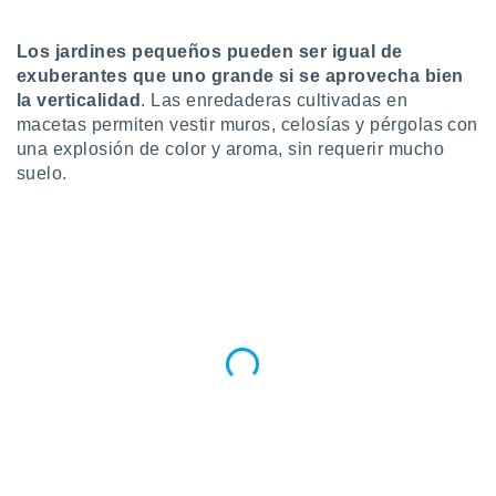
do en
 mismo.
Los jardines pequeños pueden ser igual de
sultar más
exuberantes que uno grande si se aprovecha bien
 en nuestra
la
verticalidad
. Las enredaderas cultivadas en
 Cookies
y
macetas permiten vestir muros, celosías y pérgolas con
ualquier
una explosión de color y aroma, sin requerir mucho
suelo.
ento
 botón
ación de
kies
 disponible
e nuestra
.
IVAMENTE,
as
 a cookies
 no aceptar
ón de