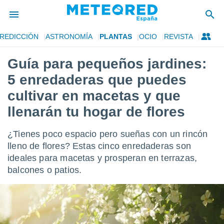
REDICCIÓN
ASTRONOMÍA
PLANTAS
OCIO
REVISTA
privacidad
Guía para pequeños jardines:
o de
tiempo.com)
5 enredaderas que puedes
borado por
es para
cultivar en macetas y que
ue la
llenarán tu hogar de flores
 que se
e calidad.
eder a este
¿Tienes poco espacio pero sueñas con un rincón
ediante las
lleno de flores? Estas cinco enredaderas son
opciones:
ideales para macetas y prosperan en terrazas,
ookies y
balcones o patios.
e forma
d digital
ada, basada
mación