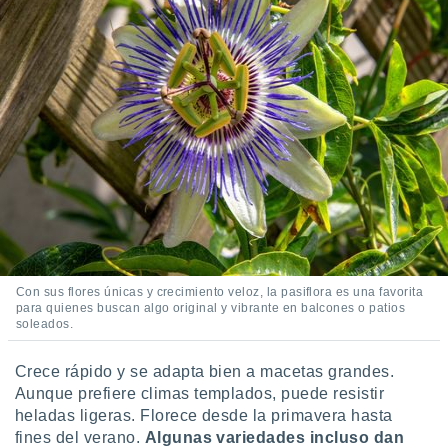
Con sus flores únicas y crecimiento veloz, la pasiflora es una favorita
para quienes buscan algo original y vibrante en balcones o patios
soleados.
Crece rápido y se adapta bien a macetas grandes.
Aunque prefiere climas templados, puede resistir
heladas ligeras. Florece desde la primavera hasta
fines del verano.
Algunas variedades incluso dan