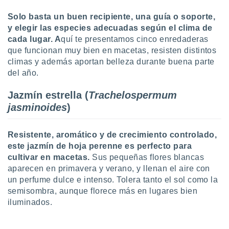
uedes
uestro sitio
Solo basta un buen recipiente, una guía o soporte,
.com. En
y elegir las especies adecuadas según el clima de
te
cada lugar. A
quí te presentamos cinco enredaderas
 de que
que funcionan muy bien en macetas, resisten distintos
talarán
e sean
climas
y además aportan belleza durante buena parte
para
del año.
a
por el sitio
Jazmín estrella (
Trachelospermum
o se
jasminoides
)
cookies para
nto ni para
Resistente, aromático y de crecimiento controlado,
licidad o
este jazmín de hoja perenne es perfecto para
cultivar en macetas.
Sus pequeñas flores blancas
ado, aunque
sualizar
aparecen en primavera y verano, y llenan el aire con
general no
un perfume dulce e intenso. Tolera tanto el sol como la
ada. Puedes
semisombra, aunque florece más en lugares bien
 instalación
iluminados.
y acceder a
io web a
ste abono