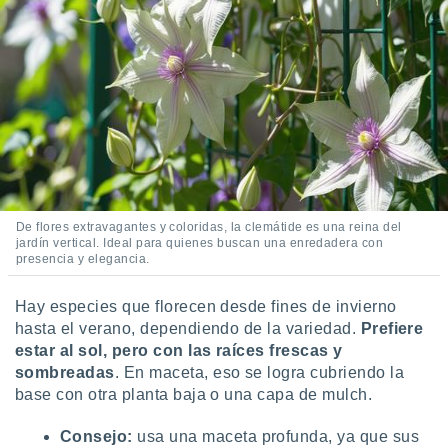
idad
a, utilizar
a
 la
da, crear un
personalizar
o, uso de
a la
e contenido
do, medir el
 de la
De flores extravagantes y coloridas, la clemátide es una reina del
medir el
jardín vertical. Ideal para quienes buscan una enredadera con
 del
presencia y elegancia.
 comprender
 través de
Hay especies que florecen desde fines de invierno
s o a través
hasta el verano, dependiendo de la variedad.
Prefiere
nación de
estar al sol, pero con las raíces frescas y
edentes de
sombreadas
. En maceta, eso se logra cubriendo la
fuentes,
y mejora de
base con otra planta baja o una capa de mulch.
os, uso de
ados con el
Consejo:
usa una maceta profunda, ya que sus