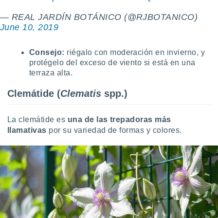
ento u
— REAL JARDÍN BOTÁNICO (@RJBOTANICO)
 de datos
June 10, 2019
er momento
ic en
Consejo:
riégalo con moderación en invierno, y
o en
protégelo del exceso de viento si está en una
 Cookies
en
terraza alta.
eb.
Clemátide (
Clematis
spp.)
y
socios
el
La clemátide es
una de las trepadoras más
llamativas
por su variedad de formas y colores.
to de
la
 en un
 y/o acceder
 de datos
ara
 anuncios
ar perfiles