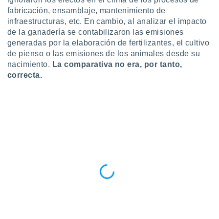
 botón
fabricación, ensamblaje, mantenimiento de
.
infraestructuras, etc. En cambio, al analizar el impacto
de la ganadería se contabilizaron las emisiones
nto,
generadas por la elaboración de fertilizantes, el cultivo
de pienso o las emisiones de los animales desde su
cios
nacimiento.
La comparativa no era, por tanto,
kies,
correcta.
ores únicos
as similares
nar,
rocesar
onales como
 este sitio
recciones IP
ficadores de
 posible
s
 traten tus
nales en
 interés
go a lo que
nerte. Para
retirar su