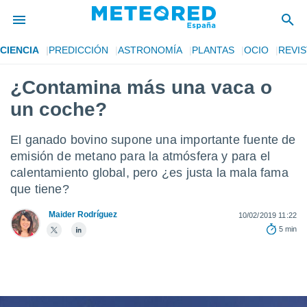
CIENCIA
PREDICCIÓN
ASTRONOMÍA
PLANTAS
OCIO
REVIS
privacidad
¿Contamina más una vaca o
o de
tiempo.com)
un coche?
borado por
es para
ue la
El ganado bovino supone una importante fuente de
 que se
emisión de metano para la atmósfera y para el
e calidad.
calentamiento global, pero ¿es justa la mala fama
eder a este
ediante las
que tiene?
opciones:
Maider Rodríguez
10/02/2019 11:22
ookies y
5 min
e forma
d digital
ada, basada
mación