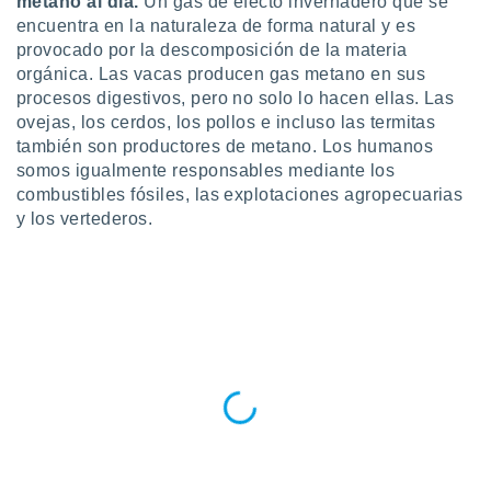
metano al día.
Un gas de efecto invernadero que se
encuentra en la naturaleza de forma natural y es
do en
 mismo.
provocado por la descomposición de la materia
sultar más
orgánica. Las vacas producen gas metano en sus
 en nuestra
procesos digestivos, pero no solo lo hacen ellas. Las
 Cookies
y
ovejas, los cerdos, los pollos e incluso las termitas
ualquier
también son productores de metano. Los humanos
somos igualmente responsables mediante los
ento
combustibles fósiles, las explotaciones agropecuarias
 botón
ación de
y los vertederos.
kies
 disponible
e nuestra
.
IVAMENTE,
as
 a cookies
 no aceptar
ón de