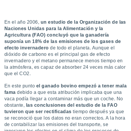
uedes
uestro sitio
.com. En
te
En el año 2006,
un estudio de la Organización de las
 de que
Naciones Unidas para la Alimentación y la
talarán
Agricultura (FAO) concluyó que la ganadería
e sean
para
suponía un 18% de las emisiones de los gases de
a
efecto invernadero
de todo el planeta. Aunque el
por el sitio
dióxido de carbono es el principal gas de efecto
o se
invernadero y el metano permanece menos tiempo en
cookies para
la atmósfera, es capaz de absorber 24 veces más calor
que el CO2.
nto ni para
licidad o
En este punto
el ganado bovino empezó a tener mala
ado, aunque
fama
debido a que esta atribución implicaba que una
sualizar
vaca podía llegar a contaminar más que un coche. No
general no
obstante,
las conclusiones del estudio de la FAO
ada. Puedes
tuvieron que ser rectificadas
tiempo después ya que
 instalación
se reconoció que los datos no eran correctos. A la hora
y acceder a
io web a
de contabilizar las emisiones del transporte, se
ste abono
ignoraron los efectos en el clima de los procesos de