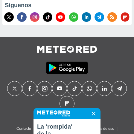
Síguenos
La 'rompida'
Contacto
Sobre nosotros
FAQ
Términos de uso
de la