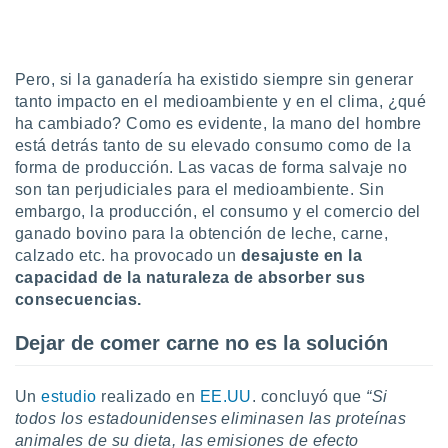
ento u
 de datos
er momento
Pero, si la ganadería ha existido siempre sin generar
ic en
tanto impacto en el medioambiente y en el clima, ¿qué
o en
ha cambiado? Como es evidente, la mano del hombre
está detrás tanto de su elevado consumo como de la
 Cookies
en
eb.
forma de producción. Las vacas de forma salvaje no
son tan perjudiciales para el medioambiente. Sin
y
embargo, la producción, el consumo y el comercio del
socios
ganado bovino para la obtención de leche, carne,
el
calzado etc. ha provocado un
desajuste en la
capacidad de la naturaleza de absorber sus
to de
consecuencias.
la
Dejar de comer carne no es la solución
 en un
 y/o acceder
 de datos
Un
estudio
realizado en
EE.UU
. concluyó que
“Si
ara
todos los estadounidenses eliminasen las proteínas
 anuncios
animales de su dieta, las emisiones de efecto
ar perfiles