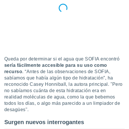
ento u
 de datos
er momento
ic en
o en
 Cookies
en
eb.
Queda por determinar si el agua que SOFIA encontró
y
socios
sería fácilmente accesible para su uso como
el
recurso
. “Antes de las observaciones de SOFIA,
sabíamos que había algún tipo de hidratación”, ha
to de
reconocido Casey Honniball, la autora principal. "Pero
no sabíamos cuánta de esta hidratación era en
la
realidad moléculas de agua, como la que bebemos
 en un
todos los días, o algo más parecido a un limpiador de
 y/o acceder
desagües".
 de datos
ara
Surgen nuevos interrogantes
 anuncios
ar perfiles