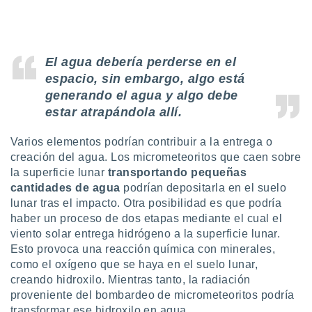
 seleccionar
o.
calización
precisa e
El agua debería perderse en el
ión mediante
espacio, sin embargo, algo está
, publicidad
generando el agua y algo debe
estar atrapándola allí.
dos,
 publicidad
Varios elementos podrían contribuir a la entrega o
,
ón de
creación del agua. Los micrometeoritos que caen sobre
 desarrollo
la superficie lunar
transportando pequeñas
s.
cantidades de agua
podrían depositarla en el suelo
lunar tras el impacto. Otra posibilidad es que podría
tros 1199
ios
haber un proceso de dos etapas mediante el cual el
viento solar entrega hidrógeno a la superficie lunar.
Esto provoca una reacción química con minerales,
como el oxígeno que se haya en el suelo lunar,
creando hidroxilo. Mientras tanto, la radiación
proveniente del bombardeo de micrometeoritos podría
transformar ese hidroxilo en agua.