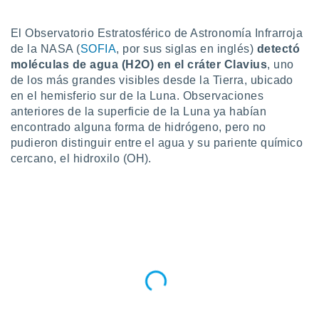
do en
 mismo.
El Observatorio Estratosférico de Astronomía Infrarroja
sultar más
de la NASA (
SOFIA
, por sus siglas en inglés)
detectó
 en nuestra
moléculas de agua (H2O) en el cráter Clavius
, uno
 Cookies
y
de los más grandes visibles desde la Tierra, ubicado
ualquier
en el hemisferio sur de la Luna. Observaciones
anteriores de la superficie de la Luna ya habían
ento
 botón
encontrado alguna forma de hidrógeno, pero no
ación de
pudieron distinguir entre el agua y su pariente químico
kies
cercano, el hidroxilo (OH).
 disponible
e nuestra
.
IVAMENTE,
as
 a cookies
 no aceptar
ón de