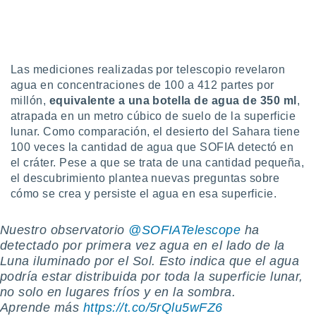
uedes
uestro sitio
.com. En
te
 de que
Las mediciones realizadas por telescopio revelaron
talarán
e sean
agua en concentraciones de 100 a 412 partes por
para
millón,
equivalente a una botella de agua de 350 ml
,
a
atrapada en un metro cúbico de suelo de la superficie
por el sitio
lunar. Como comparación, el desierto del Sahara tiene
o se
100 veces la cantidad de agua que SOFIA detectó en
cookies para
el cráter. Pese a que se trata de una cantidad pequeña,
el descubrimiento plantea nuevas preguntas sobre
nto ni para
licidad o
cómo se crea y persiste el agua en esa superficie.
ado, aunque
Nuestro observatorio
@SOFIATelescope
ha
sualizar
detectado por primera vez agua en el lado de la
general no
ada. Puedes
Luna iluminado por el Sol. Esto indica que el agua
 instalación
podría estar distribuida por toda la superficie lunar,
y acceder a
no solo en lugares fríos y en la sombra.
io web a
Aprende más
https://t.co/5rQlu5wFZ6
ste abono