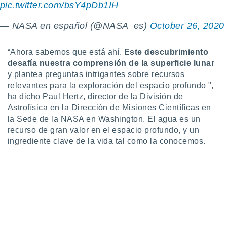
pic.twitter.com/bsY4pDb1IH
 botón
.
— NASA en español (@NASA_es)
October 26, 2020
nto,
“Ahora sabemos que está ahí.
Este descubrimiento
cios
desafía nuestra comprensión de la superficie lunar
kies,
y plantea preguntas intrigantes sobre recursos
ores únicos
relevantes para la exploración del espacio profundo ",
as similares
ha dicho Paul Hertz, director de la División de
nar,
Astrofísica en la Dirección de Misiones Científicas en
rocesar
la Sede de la NASA en Washington. El agua es un
onales como
 este sitio
recurso de gran valor en el espacio profundo, y un
recciones IP
ingrediente clave de la vida tal como la conocemos.
ficadores de
 posible
s
 traten tus
nales en
 interés
go a lo que
nerte. Para
retirar su