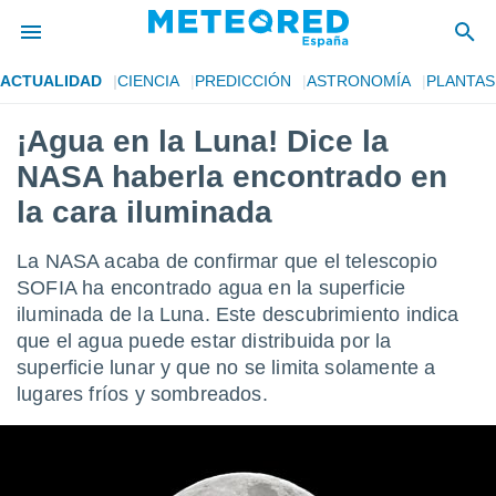
ACTUALIDAD
CIENCIA
PREDICCIÓN
ASTRONOMÍA
PLANTAS
privacidad
¡Agua en la Luna! Dice la
o de
tiempo.com)
NASA haberla encontrado en
borado por
es para
la cara iluminada
ue la
 que se
La NASA acaba de confirmar que el telescopio
e calidad.
eder a este
SOFIA ha encontrado agua en la superficie
ediante las
iluminada de la Luna. Este descubrimiento indica
opciones:
que el agua puede estar distribuida por la
superficie lunar y que no se limita solamente a
ookies y
e forma
lugares fríos y sombreados.
d digital
ada, basada
mación