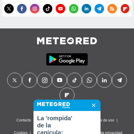
La 'rompida'
Contacto
Sobre nosotros
FAQ
Términos de uso
de la
canícula:
Cookies
Política de privacidad
Configuración de privacidad