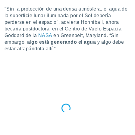
idad
"Sin la protección de una densa atmósfera, el agua de
a, utilizar
a
la superficie lunar iluminada por el Sol debería
 la
perderse en el espacio", advierte Honniball, ahora
becaria postdoctoral en el Centro de Vuelo Espacial
da, crear un
Goddard de la
NASA
en Greenbelt, Maryland. “Sin
personalizar
embargo,
a
lgo está generando el agua
y algo debe
o, uso de
estar atrapándola allí ".
a la
e contenido
do, medir el
 de la
medir el
 del
 comprender
 través de
s o a través
nación de
edentes de
fuentes,
y mejora de
os, uso de
ados con el