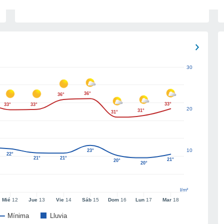
30
36°
36°
33°
33°
33°
20
31°
31°
10
23°
22°
21°
21°
21°
20°
20°
l/m²
Mié
12
Jue
13
Vie
14
Sáb
15
Dom
16
Lun
17
Mar
18
Mínima
Lluvia