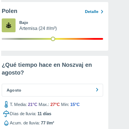
Polen
Detalle
Bajo
Artemisa (24 #/m³)
¿Qué tiempo hace en Noszvaj en
agosto
?
Agosto
T. Media:
21°C
Max.:
27°C
Min:
15°C
Días de lluvia:
11
días
Acum. de lluvia:
77 l/m²