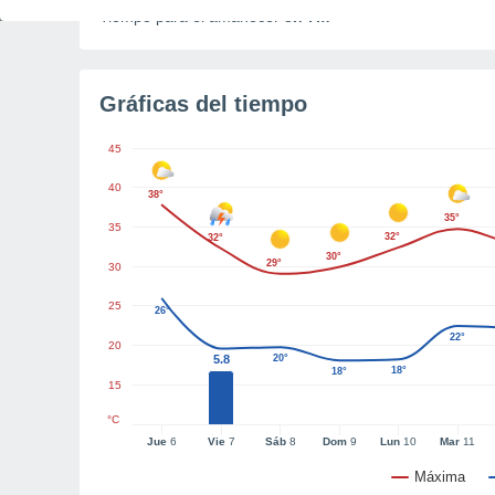
Tiempo para el amanecer
3h 7m
Gráficas del tiempo
45
40
38°
35°
35
32°
32°
30°
29°
30
25
26°
22°
20
5.8
20°
18°
18°
15
°C
Jue
6
Vie
7
Sáb
8
Dom
9
Lun
10
Mar
11
Máxima