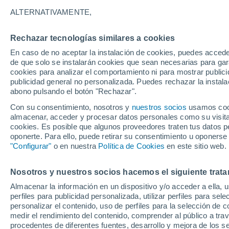
26°
ALTERNATIVAMENTE,
Rechazar tecnologías similares a cookies
Menguant
En caso de no aceptar la instalación de cookies, puedes acced
Iluminada
Sensación de 26°
de que solo se instalarán cookies que sean necesarias para garan
cookies para analizar el comportamiento ni para mostrar publici
publicidad general no personalizada. Puedes rechazar la instala
abono pulsando el botón "Rechazar".
Atención al fin de semana
España podrá registrar tormentas muy fuerte
Con su consentimiento, nosotros y
nuestros socios
usamos cooki
con fenómenos adversos
almacenar, acceder y procesar datos personales como su visita e
cookies. Es posible que algunos proveedores traten tus datos pe
El Tiempo 1 - 7 días
Por horas
Actualidad
Mapa de
oponerte. Para ello, puede retirar su consentimiento u oponerse
"Configurar"
o en nuestra
Política de Cookies
en este sitio web.
Nosotros y nuestros socios hacemos el siguiente trata
Mañana
Sábado
D
Hoy
Almacenar la información en un dispositivo y/o acceder a ella, 
7 Ago
8 Ago
6 Ago
perfiles para publicidad personalizada, utilizar perfiles para sele
personalizar el contenido, uso de perfiles para la selección de c
medir el rendimiento del contenido, comprender al público a tra
procedentes de diferentes fuentes, desarrollo y mejora de los se
80%