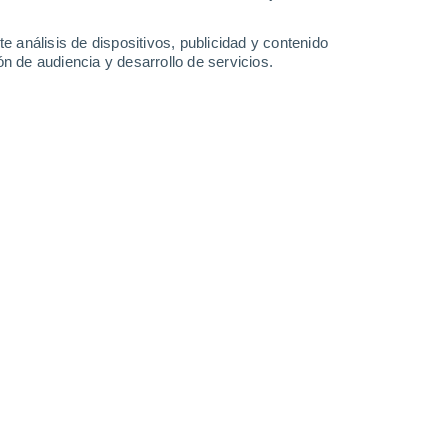
30°
/
18°
32°
/
18°
35°
/
22°
33°
/
22°
e análisis de dispositivos, publicidad y contenido
n de audiencia y desarrollo de servicios.
-
33
km/h
10
-
27
km/h
18
-
36
km/h
20
-
41
km/h
o
o
Este
0 Bajo
5
-
11 km/h
FPS:
no
o
Noreste
0 Bajo
3
-
10 km/h
FPS:
no
Norte
0 Bajo
2
-
5 km/h
FPS:
no
Sureste
1 Bajo
3
-
10 km/h
FPS:
no