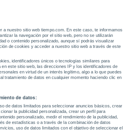
Aviso de nivel rojo
Alerta extrema por altas
temperaturas en Noszvaj hoy
e
er a nuestro sitio web tiempo.com. En este caso, te informamos
:
46%
tizar la navegación por el sitio web, pero no se utilizarán
dad o contenido personalizado, aunque sí podrás visualizar
ción de cookies y acceder a nuestro sitio web a través de este
s y
es, identificadores únicos o tecnologías similares para
n este sitio web, las direcciones IP y los identificadores de
rsonales en virtud de un interés legítimo, algo a lo que puedes
 temperatura
Radar de lluvia
Satélites
Modelos
 al tratamiento de datos en cualquier momento haciendo clic en
miento de datos:
omingo
Lunes
Martes
Miércoles
uso de datos limitados para seleccionar anuncios básicos, crear
9 Ago
10 Ago
11 Ago
12 Ago
ccionar la publicidad personalizada, crear un perfil para
ontenido personalizado, medir el rendimiento de la publicidad,
vés de estadísticas o a través de la combinación de datos
rvicios, uso de datos limitados con el objetivo de seleccionar el