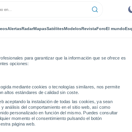
deos
Alertas
Radar
Mapas
Satélites
Modelos
Revista
Foro
El mundo
Esq
ofesionales para garantizar que la información que se ofrece es
entes opciones:
ecogida mediante cookies o tecnologías similares, nos permite
on altos estándares de calidad sin coste.
eb aceptando la instalación de todas las cookies, ya sean
 y análisis del comportamiento en el sitio web, así como
...
ntenido personalizado en función del mismo. Puedes consultar
alquier momento el consentimiento pulsando el botón
Por horas
uestra página web.
Cielos despejados en las
próximas horas