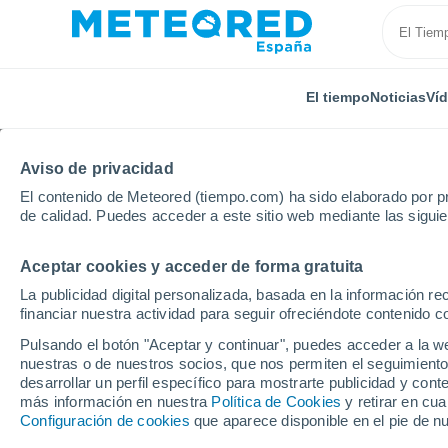
El tiempo
Noticias
Ví
Aviso de privacidad
El contenido de Meteored (tiempo.com) ha sido elaborado por pr
de calidad. Puedes acceder a este sitio web mediante las sigui
Aceptar cookies y acceder de forma gratuita
Inicio
Hungría
Condado de Heves
Noszvaj
La publicidad digital personalizada, basada en la información r
financiar nuestra actividad para seguir ofreciéndote contenido c
El Tiempo en Noszvaj
Pulsando el botón "Aceptar y continuar", puedes acceder a la w
nuestras o de nuestros socios, que nos permiten el seguimiento
01:38
Jueves
desarrollar un perfil específico para mostrarte publicidad y co
más información en nuestra
Política de Cookies
y retirar en cu
Configuración de cookies
que aparece disponible en el pie de n
Cielo despejado