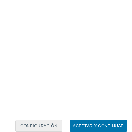
Calendario lunar
Lun
Mar
Mié
Jue
Vie
Sáb
Dom
6
7
8
9
10
11
12
13
14
15
16
17
18
19
CONFIGURACIÓN
ACEPTAR Y CONTINUAR