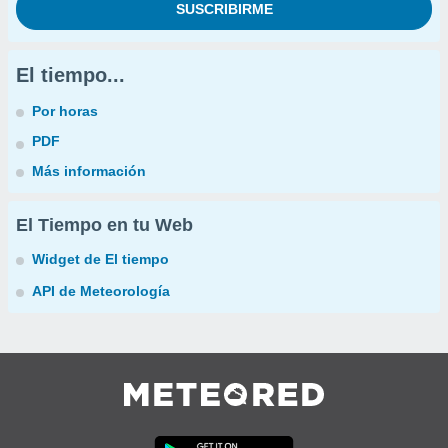
El tiempo...
Por horas
PDF
Más información
El Tiempo en tu Web
Widget de El tiempo
API de Meteorología