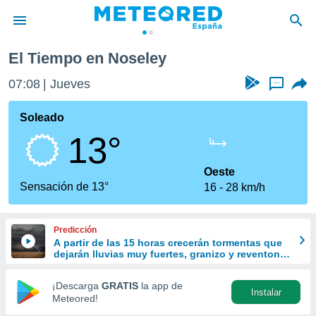
El Tiempo en Noseley
privacidad
07:09
Jueves
...
o de
tiempo.com)
borado por
Soleado
es para
13°
ue la
 que se
e calidad.
Oeste
eder a este
Sensación de 13°
16
28 km/h
ediante las
opciones:
Predicción
ookies y
A partir de las 15 horas crecerán tormentas que
e forma
dejarán lluvias muy fuertes, granizo y reventones
en el este peninsular
d digital
¡Descarga
GRATIS
la app de
Instalar
ada, basada
Meteored!
mación