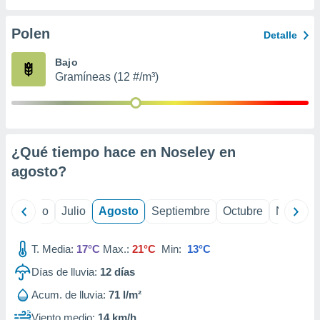
 seleccionar
o.
Polen
Detalle
calización
precisa e
Bajo
ión mediante
Gramíneas (12 #/m³)
, publicidad
dos,
 publicidad
,
¿Qué tiempo hace en Noseley en
ón de
agosto
?
 desarrollo
s.
tros 1199
yo
Junio
Julio
Agosto
Septiembre
Octubre
Noviemb
ios
T. Media:
17°C
Max.:
21°C
Min:
13°C
Días de lluvia:
12
días
Acum. de lluvia:
71 l/m²
Viento medio:
14 km/h