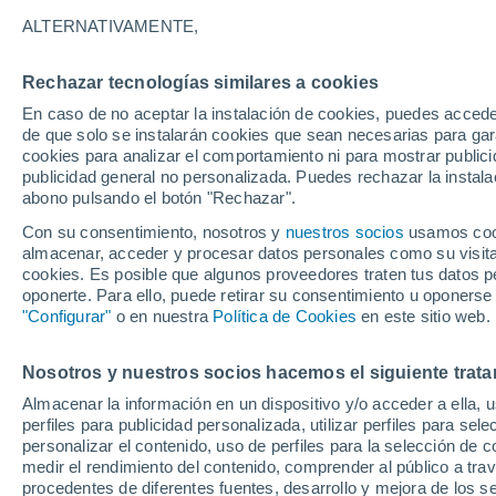
25°
ALTERNATIVAMENTE,
Rechazar tecnologías similares a cookies
Sur
En caso de no aceptar la instalación de cookies, puedes acced
Sensación de 26°
14
-
29 km
de que solo se instalarán cookies que sean necesarias para garan
cookies para analizar el comportamiento ni para mostrar publici
publicidad general no personalizada. Puedes rechazar la instala
abono pulsando el botón "Rechazar".
Previsión para el eclipse
Samuel Biener avisa de posibles tormentas y
Con su consentimiento, nosotros y
nuestros socios
usamos cooki
un domo de calor en España
almacenar, acceder y procesar datos personales como su visita e
cookies. Es posible que algunos proveedores traten tus datos pe
El Tiempo 1 - 7 días
Por horas
Actualidad
Mapa de
oponerte. Para ello, puede retirar su consentimiento u oponerse
"Configurar"
o en nuestra
Política de Cookies
en este sitio web.
Nosotros y nuestros socios hacemos el siguiente trata
Mañana
Sábado
D
Hoy
Almacenar la información en un dispositivo y/o acceder a ella, 
7 Ago
8 Ago
6 Ago
perfiles para publicidad personalizada, utilizar perfiles para sele
personalizar el contenido, uso de perfiles para la selección de c
medir el rendimiento del contenido, comprender al público a tra
procedentes de diferentes fuentes, desarrollo y mejora de los se
60%