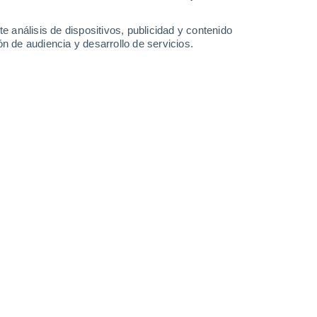
0.1 l/m²
1.6 l/m²
2.1 l/m²
31°
/
20°
32°
/
21°
31°
/
22°
29°
/
21°
e análisis de dispositivos, publicidad y contenido
n de audiencia y desarrollo de servicios.
-
34
km/h
17
-
40
km/h
19
-
40
km/h
10
-
39
km/h
oy
, 6 de agosto
Sur
3 Medio
14
-
29 km/h
FPS:
6-10
Sureste
1 Bajo
14
-
29 km/h
FPS:
no
Sureste
1 Bajo
12
-
27 km/h
FPS:
no
Sureste
0 Bajo
9
-
22 km/h
FPS:
no