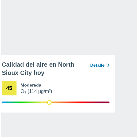
Calidad del aire en North
Detalle
Sioux City hoy
Moderada
45
O₃ (114 µg/m³)