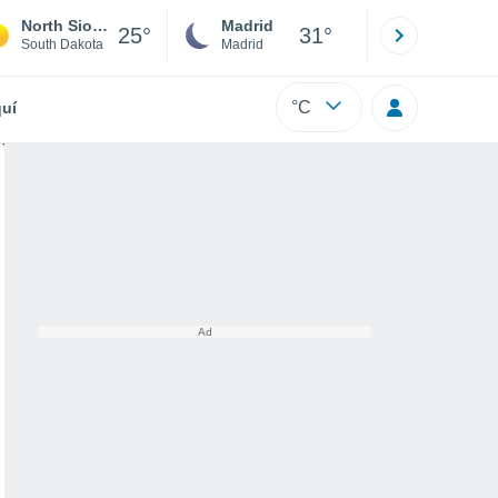
North Sioux City
Madrid
Barcelona
25°
31°
South Dakota
Madrid
Barcelona
°C
uí