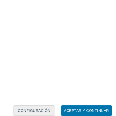
Calendario lunar
Lun
Mar
Mié
Jue
Vie
Sáb
Dom
6
7
8
9
10
11
12
13
14
15
16
17
18
19
CONFIGURACIÓN
ACEPTAR Y CONTINUAR