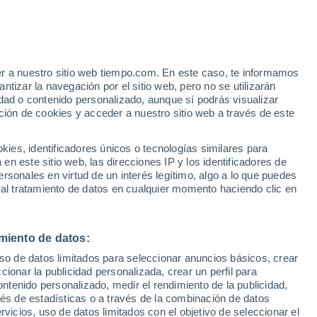
Suben las temperaturas
Durante el dia de mañana
er a nuestro sitio web tiempo.com. En este caso, te informamos
/h
tizar la navegación por el sitio web, pero no se utilizarán
dad o contenido personalizado, aunque sí podrás visualizar
ción de cookies y acceder a nuestro sitio web a través de este
 de
es, identificadores únicos o tecnologías similares para
n este sitio web, las direcciones IP y los identificadores de
rsonales en virtud de un interés legítimo, algo a lo que puedes
 temperatura
Radar de lluvia
Satélites
Modelos
 al tratamiento de datos en cualquier momento haciendo clic en
miento de datos:
omingo
Lunes
Martes
Miércoles
uso de datos limitados para seleccionar anuncios básicos, crear
9 Ago
10 Ago
11 Ago
12 Ago
ccionar la publicidad personalizada, crear un perfil para
ontenido personalizado, medir el rendimiento de la publicidad,
vés de estadísticas o a través de la combinación de datos
rvicios, uso de datos limitados con el objetivo de seleccionar el
50%
60%
50%