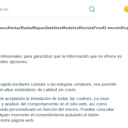
deos
Alertas
Radar
Mapas
Satélites
Modelos
Revista
Foro
El mundo
Esq
ofesionales para garantizar que la información que se ofrece es
entes opciones:
ux City
ecogida mediante cookies o tecnologías similares, nos permite
on altos estándares de calidad sin coste.
ux City - SD
eb aceptando la instalación de todas las cookies, ya sean
 y análisis del comportamiento en el sitio web, así como
...
ntenido personalizado en función del mismo. Puedes consultar
alquier momento el consentimiento pulsando el botón
Por horas
uestra página web.
Cielos despejados en las
próximas horas