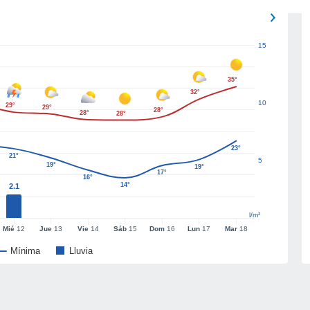
15
35°
32°
10
29°
29°
28°
28°
28°
23°
21°
5
19°
19°
17°
16°
14°
2.1
l/m²
Mié
12
Jue
13
Vie
14
Sáb
15
Dom
16
Lun
17
Mar
18
Mínima
Lluvia