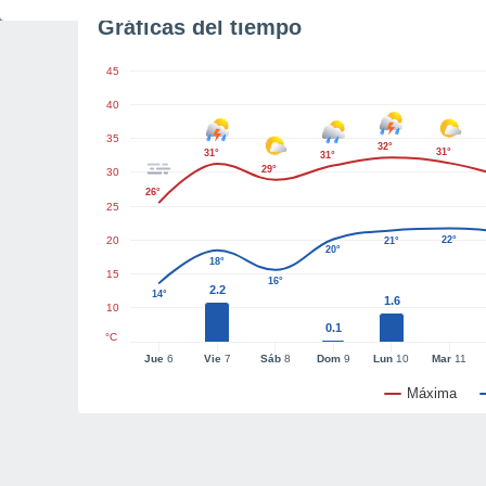
Gráficas del tiempo
45
40
35
32°
31°
31°
31°
29°
30
26°
25
20
22°
21°
20°
18°
15
16°
2.2
14°
1.6
10
0.1
°C
Jue
6
Vie
7
Sáb
8
Dom
9
Lun
10
Mar
11
Máxima