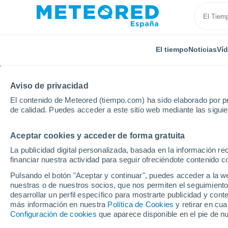
El tiempo
Noticias
Ví
Aviso de privacidad
El contenido de Meteored (tiempo.com) ha sido elaborado por pr
de calidad. Puedes acceder a este sitio web mediante las sigui
Aceptar cookies y acceder de forma gratuita
Inicio
Estados Unidos
Dakota del Sur
North Sio
La publicidad digital personalizada, basada en la información r
financiar nuestra actividad para seguir ofreciéndote contenido c
El Tiempo en North Sio
Pulsando el botón "Aceptar y continuar", puedes acceder a la w
nuestras o de nuestros socios, que nos permiten el seguimiento
16:50
Jueves
desarrollar un perfil específico para mostrarte publicidad y co
más información en nuestra
Política de Cookies
y retirar en cu
Configuración de cookies
que aparece disponible en el pie de n
Soleado