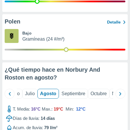
 seleccionar
o.
calización
precisa e
Polen
Detalle
ión mediante
Bajo
, publicidad
Gramíneas (24 #/m³)
dos,
 publicidad
,
ón de
¿Qué tiempo hace en Norbury And
 desarrollo
s.
Roston en
agosto
?
tros 1199
ios
yo
Junio
Julio
Agosto
Septiembre
Octubre
Noviemb
T. Media:
16°C
Max.:
19°C
Min:
12°C
Días de lluvia:
14
días
Acum. de lluvia:
79 l/m²