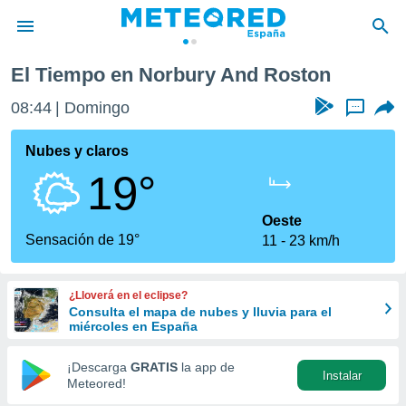
Roston
El Tiempo en Norbury And Roston
privacidad
08:44
Domingo
...
o de
tiempo.com)
borado por
Nubes y claros
es para
19°
ue la
 que se
e calidad.
Oeste
eder a este
Sensación de 19°
11
23 km/h
ediante las
opciones:
¿Lloverá en el eclipse?
ookies y
Consulta el mapa de nubes y lluvia para el
e forma
miércoles en España
d digital
¡Descarga
GRATIS
la app de
Instalar
ada, basada
Meteored!
mación