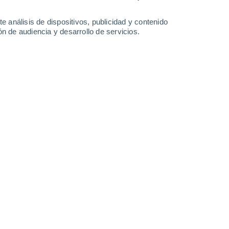
25°
/
16°
23°
/
13°
28°
/
13°
34°
/
17°
e análisis de dispositivos, publicidad y contenido
n de audiencia y desarrollo de servicios.
-
43
km/h
15
-
31
km/h
14
-
32
km/h
12
-
25
km/h
osto
 nuboso
Noroeste
2 Bajo
2°
6
-
19 km/h
FPS:
no
s
Norte
1 Bajo
2°
6
-
19 km/h
FPS:
no
Norte
1 Bajo
1°
6
-
18 km/h
FPS:
no
Norte
0 Bajo
1°
4
-
17 km/h
FPS:
no