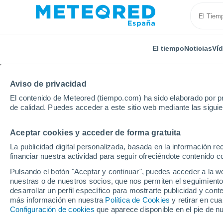
El tiempo
Noticias
Ví
Aviso de privacidad
El contenido de Meteored (tiempo.com) ha sido elaborado por pr
de calidad. Puedes acceder a este sitio web mediante las sigui
Aceptar cookies y acceder de forma gratuita
Inicio
Holanda
Brabante Septentrional
Noordho
La publicidad digital personalizada, basada en la información r
financiar nuestra actividad para seguir ofreciéndote contenido c
El Tiempo en Noordho
Pulsando el botón "Aceptar y continuar", puedes acceder a la w
nuestras o de nuestros socios, que nos permiten el seguimiento
23:14
Viernes
desarrollar un perfil específico para mostrarte publicidad y co
más información en nuestra
Política de Cookies
y retirar en cu
Configuración de cookies
que aparece disponible en el pie de n
Cielo despejado