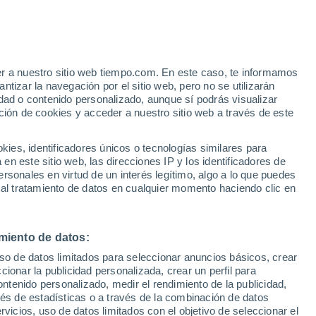
e
er a nuestro sitio web tiempo.com. En este caso, te informamos
:
35%
tizar la navegación por el sitio web, pero no se utilizarán
dad o contenido personalizado, aunque sí podrás visualizar
ción de cookies y acceder a nuestro sitio web a través de este
ias
es, identificadores únicos o tecnologías similares para
n este sitio web, las direcciones IP y los identificadores de
rsonales en virtud de un interés legítimo, algo a lo que puedes
 temperatura
Radar de lluvia
Satélites
Modelos
 al tratamiento de datos en cualquier momento haciendo clic en
miento de datos:
Lunes
Martes
Miércoles
Jueves
uso de datos limitados para seleccionar anuncios básicos, crear
10 Ago
11 Ago
12 Ago
13 Ago
ccionar la publicidad personalizada, crear un perfil para
ontenido personalizado, medir el rendimiento de la publicidad,
vés de estadísticas o a través de la combinación de datos
rvicios, uso de datos limitados con el objetivo de seleccionar el