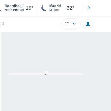
Noordhoek
Madrid
Barcelona
15°
32°
North-Brabant
Madrid
Barcelona
°C
uí