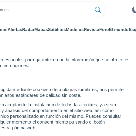
deos
Alertas
Radar
Mapas
Satélites
Modelos
Revista
Foro
El mundo
Esq
ofesionales para garantizar que la información que se ofrece es
entes opciones:
ek
ecogida mediante cookies o tecnologías similares, nos permite
on altos estándares de calidad sin coste.
ek
eb aceptando la instalación de todas las cookies, ya sean
 y análisis del comportamiento en el sitio web, así como
...
ntenido personalizado en función del mismo. Puedes consultar
alquier momento el consentimiento pulsando el botón
Por horas
uestra página web.
Cielos despejados en las
próximas horas