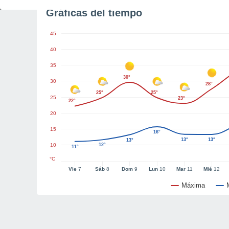
Gráficas del tiempo
45
40
35
30°
30
28°
25°
25°
25
23°
22°
20
15
16°
13°
13°
13°
10
12°
11°
°C
Vie
7
Sáb
8
Dom
9
Lun
10
Mar
11
Mié
12
Máxima