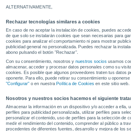
16°
ALTERNATIVAMENTE,
Rechazar tecnologías similares a cookies
Menguant
En caso de no aceptar la instalación de cookies, puedes acced
Iluminada
Sensación de 16°
de que solo se instalarán cookies que sean necesarias para garan
cookies para analizar el comportamiento ni para mostrar publici
publicidad general no personalizada. Puedes rechazar la instala
abono pulsando el botón "Rechazar".
Llega una vaguada
Este fin de semana dejará tormentas con lluv
Con su consentimiento, nosotros y
nuestros socios
usamos cooki
fuertes y granizo en España
almacenar, acceder y procesar datos personales como su visita e
cookies. Es posible que algunos proveedores traten tus datos pe
El Tiempo 1 - 7 días
Por horas
Actualidad
Mapa de
oponerte. Para ello, puede retirar su consentimiento u oponerse
"Configurar"
o en nuestra
Política de Cookies
en este sitio web.
Nosotros y nuestros socios hacemos el siguiente trata
Mañana
Domingo
Hoy
Almacenar la información en un dispositivo y/o acceder a ella, 
8 Ago
9 Ago
7 Ago
perfiles para publicidad personalizada, utilizar perfiles para sele
personalizar el contenido, uso de perfiles para la selección de c
medir el rendimiento del contenido, comprender al público a tra
procedentes de diferentes fuentes, desarrollo y mejora de los se