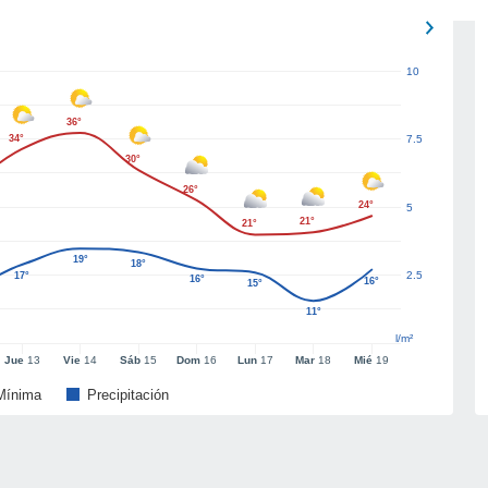
10
36°
34°
7.5
30°
26°
24°
5
21°
21°
19°
18°
2.5
17°
16°
16°
15°
11°
l/m²
Jue
13
Vie
14
Sáb
15
Dom
16
Lun
17
Mar
18
Mié
19
Mínima
Precipitación