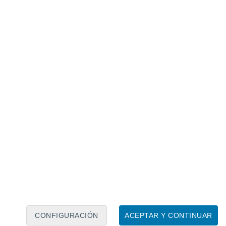
Calendario lunar
Lun
Mar
Mié
Jue
Vie
Sáb
Dom
7
8
9
10
11
12
13
14
15
16
17
18
19
20
CONFIGURACIÓN
ACEPTAR Y CONTINUAR