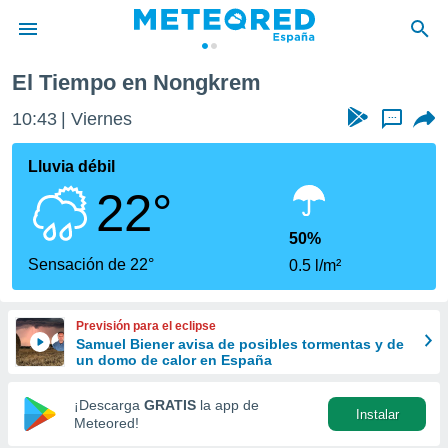
El Tiempo en Nongkrem
privacidad
10:43
Viernes
...
o de
tiempo.com)
borado por
Lluvia débil
es para
22°
ue la
 que se
e calidad.
50%
eder a este
Sensación de 22°
0.5 l/m²
ediante las
opciones:
Previsión para el eclipse
ookies y
Samuel Biener avisa de posibles tormentas y de
e forma
un domo de calor en España
d digital
¡Descarga
GRATIS
la app de
Instalar
ada, basada
Meteored!
mación