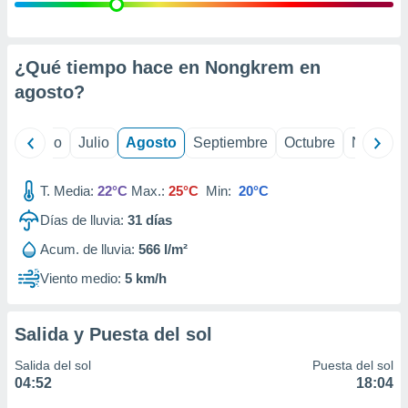
 seleccionar
o.
calización
precisa e
¿Qué tiempo hace en Nongkrem en
ión mediante
agosto
?
, publicidad
yo
Junio
Julio
Agosto
Septiembre
Octubre
Noviemb
dos,
 publicidad
,
T. Media:
22°C
Max.:
25°C
Min:
20°C
ón de
Días de lluvia:
31
días
 desarrollo
s.
Acum. de lluvia:
566 l/m²
tros 1199
Viento medio:
5 km/h
ios
Salida y Puesta del sol
Salida del sol
Puesta del sol
04:52
18:04