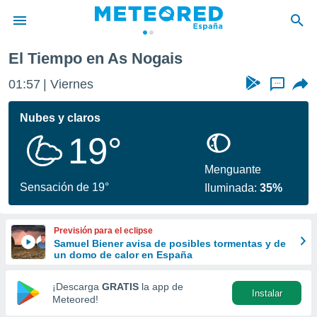
El Tiempo en As Nogais
privacidad
01:57
Viernes
...
o de
tiempo.com)
borado por
Nubes y claros
es para
19°
ue la
 que se
e calidad.
Menguante
eder a este
Sensación de 19°
Iluminada:
35%
ediante las
opciones:
Previsión para el eclipse
ookies y
Samuel Biener avisa de posibles tormentas y de
e forma
un domo de calor en España
d digital
¡Descarga
GRATIS
la app de
Instalar
ada, basada
Meteored!
mación