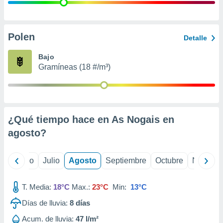
 seleccionar
o.
calización
precisa e
Polen
Detalle
ión mediante
Bajo
, publicidad
Gramíneas (18 #/m³)
dos,
 publicidad
,
ón de
¿Qué tiempo hace en As Nogais en
 desarrollo
s.
agosto
?
tros 1199
ios
yo
Junio
Julio
Agosto
Septiembre
Octubre
Noviemb
T. Media:
18°C
Max.:
23°C
Min:
13°C
Días de lluvia:
8
días
Acum. de lluvia:
47 l/m²