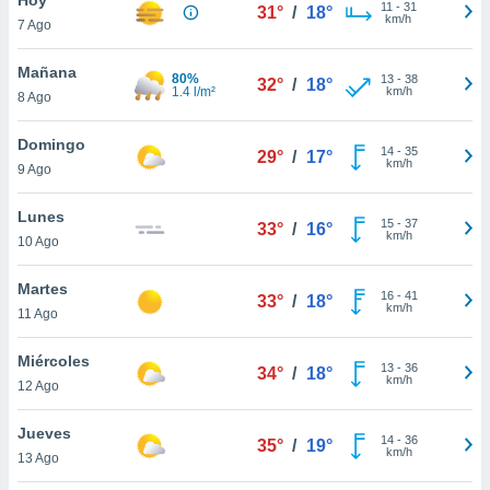
11
-
31
31°
/
18°
km/h
7 Ago
do en
 mismo.
sultar más
Mañana
80%
13
-
38
32°
/
18°
 en nuestra
1.4 l/m²
km/h
8 Ago
 Cookies
y
ualquier
Domingo
14
-
35
29°
/
17°
km/h
9 Ago
ento
 botón
ación de
Lunes
15
-
37
33°
/
16°
kies
km/h
10 Ago
 disponible
e nuestra
Martes
16
-
41
.
33°
/
18°
km/h
11 Ago
IVAMENTE,
Miércoles
13
-
36
34°
/
18°
km/h
12 Ago
as
 a cookies
Jueves
14
-
36
35°
/
19°
km/h
 no aceptar
13 Ago
ón de