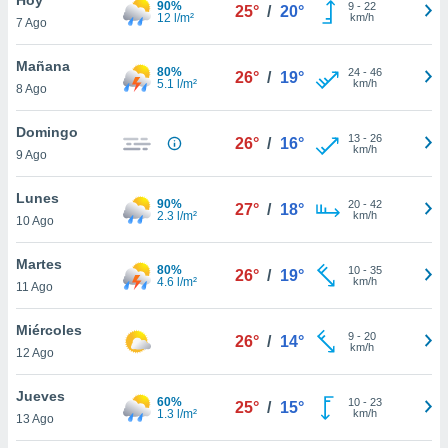
90%
9
-
22
25°
/
20°
12 l/m²
km/h
7 Ago
do en
 mismo.
sultar más
Mañana
80%
24
-
46
26°
/
19°
 en nuestra
5.1 l/m²
km/h
8 Ago
 Cookies
y
ualquier
Domingo
13
-
26
26°
/
16°
km/h
9 Ago
ento
 botón
ación de
Lunes
90%
20
-
42
27°
/
18°
kies
2.3 l/m²
km/h
10 Ago
 disponible
e nuestra
Martes
80%
10
-
35
.
26°
/
19°
4.6 l/m²
km/h
11 Ago
IVAMENTE,
Miércoles
9
-
20
26°
/
14°
km/h
12 Ago
as
 a cookies
Jueves
60%
10
-
23
25°
/
15°
1.3 l/m²
km/h
 no aceptar
13 Ago
ón de