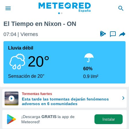
El Tiempo en Nixon - ON
privacidad
07:04
Viernes
...
o de
tiempo.com)
borado por
Lluvia débil
es para
20°
ue la
 que se
e calidad.
60%
eder a este
Sensación de 20°
0.9 l/m²
ediante las
opciones:
Tormentas fuertes
ookies y
Esta tarde las tormentas dejarán fenómenos
e forma
adversos en 6 comunidades
d digital
¡Descarga
GRATIS
la app de
Instalar
ada, basada
Meteored!
mación