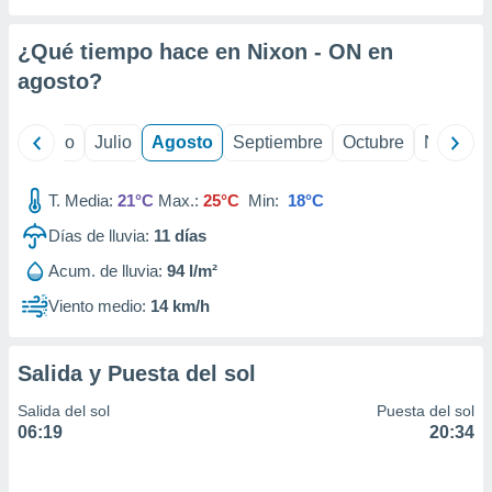
 seleccionar
o.
¿Qué tiempo hace en Nixon - ON en
calización
precisa e
agosto
?
ión mediante
, publicidad
yo
Junio
Julio
Agosto
Septiembre
Octubre
Noviemb
dos,
T. Media:
21°C
Max.:
25°C
Min:
18°C
 publicidad
,
Días de lluvia:
11
días
ón de
 desarrollo
Acum. de lluvia:
94 l/m²
s.
Viento medio:
14 km/h
tros 1199
ios
Salida y Puesta del sol
Salida del sol
Puesta del sol
06:19
20:34