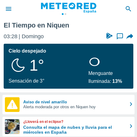
El Tiempo en Niquen
privacidad
03:28
Domingo
...
o de
tiempo.com)
borado por
Cielo despejado
es para
1°
ue la
 que se
e calidad.
Menguante
eder a este
Sensación de 3°
Iluminada:
13%
ediante las
opciones:
ookies y
Aviso de nivel amarillo
Alerta moderada por otros en Niquen hoy
e forma
d digital
¿Lloverá en el eclipse?
ada, basada
Consulta el mapa de nubes y lluvia para el
miércoles en España
mación