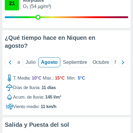
Aceptable
 seleccionar
21
o.
O₃ (54 µg/m³)
calización
precisa e
ión mediante
¿Qué tiempo hace en Niquen en
, publicidad
agosto
?
dos,
 publicidad
,
yo
Junio
Julio
Agosto
Septiembre
Octubre
Noviemb
ón de
 desarrollo
s.
T. Media:
10°C
Max.:
15°C
Min:
5°C
tros 1199
Días de lluvia:
11
días
ios
Acum. de lluvia:
145 l/m²
Viento medio:
11 km/h
Salida y Puesta del sol