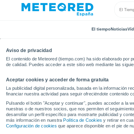
El tiempo
Noticias
Ví
Aviso de privacidad
El contenido de Meteored (tiempo.com) ha sido elaborado por pr
de calidad. Puedes acceder a este sitio web mediante las sigui
Aceptar cookies y acceder de forma gratuita
Inicio
Chile
Ñuble
Ñiquén
La publicidad digital personalizada, basada en la información r
financiar nuestra actividad para seguir ofreciéndote contenido c
El Tiempo en Ñiquén (C
Pulsando el botón "Aceptar y continuar", puedes acceder a la w
nuestras o de nuestros socios, que nos permiten el seguimiento
00:27
Viernes
desarrollar un perfil específico para mostrarte publicidad y co
más información en nuestra
Política de Cookies
y retirar en cu
Configuración de cookies
que aparece disponible en el pie de n
Cielo despejado