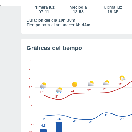
Primera luz
Mediodía
Última luz
07:11
12:53
18:35
Duración del día
10h 30m
Tiempo para el amanecer
6h 44m
Gráficas del tiempo
30
25
20
15°
15
12°
12°
12°
11°
10
8°
5
0
1°
16
-1°
-1°
-2°
-2°
-5
6.3