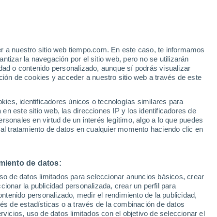
Aviso de nivel amarillo
Alerta moderada por lluvia en
Ñiquén hoy
e
er a nuestro sitio web tiempo.com. En este caso, te informamos
:
32%
tizar la navegación por el sitio web, pero no se utilizarán
dad o contenido personalizado, aunque sí podrás visualizar
ción de cookies y acceder a nuestro sitio web a través de este
 de
es, identificadores únicos o tecnologías similares para
n este sitio web, las direcciones IP y los identificadores de
rsonales en virtud de un interés legítimo, algo a lo que puedes
 temperatura
Radar de lluvia
Satélites
Modelos
 al tratamiento de datos en cualquier momento haciendo clic en
miento de datos:
Lunes
Martes
Miércoles
Jueves
uso de datos limitados para seleccionar anuncios básicos, crear
10 Ago
11 Ago
12 Ago
13 Ago
ccionar la publicidad personalizada, crear un perfil para
ontenido personalizado, medir el rendimiento de la publicidad,
vés de estadísticas o a través de la combinación de datos
rvicios, uso de datos limitados con el objetivo de seleccionar el
70%