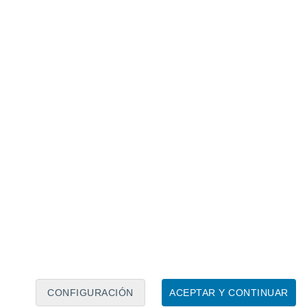
Calendario lunar
Lun
Mar
Mié
Jue
Vie
Sáb
Dom
7
8
9
10
11
12
13
14
15
16
CONFIGURACIÓN
ACEPTAR Y CONTINUAR