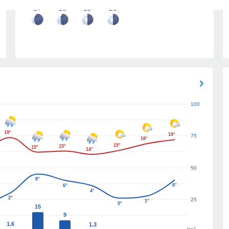
17
18
19
20
100
19°
19°
75
18°
15°
15°
15°
14°
50
8°
6°
6°
4°
2°
25
1°
0°
15
9
1.6
1.3