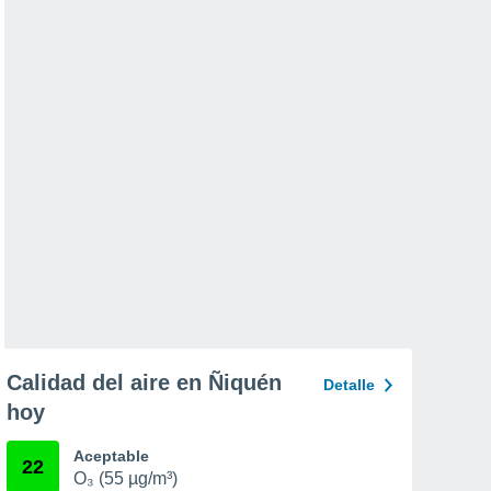
Calidad del aire en Ñiquén
Detalle
hoy
Aceptable
22
O₃ (55 µg/m³)