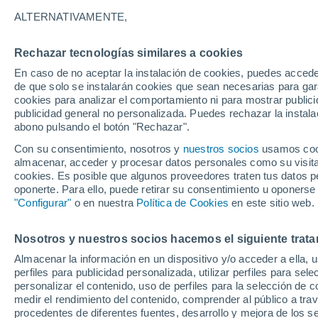
2°
ALTERNATIVAMENTE,
Rechazar tecnologías similares a cookies
Menguant
En caso de no aceptar la instalación de cookies, puedes acced
Iluminada
Sensación de 0°
de que solo se instalarán cookies que sean necesarias para garan
cookies para analizar el comportamiento ni para mostrar publici
publicidad general no personalizada. Puedes rechazar la instala
abono pulsando el botón "Rechazar".
Previsión para el eclipse
Samuel Biener avisa de posibles tormentas y
Con su consentimiento, nosotros y
nuestros socios
usamos cooki
un domo de calor en España
almacenar, acceder y procesar datos personales como su visita e
cookies. Es posible que algunos proveedores traten tus datos pe
El Tiempo 1 - 7 días
Por horas
Actualidad
Mapa de
oponerte. Para ello, puede retirar su consentimiento u oponerse
"Configurar"
o en nuestra
Política de Cookies
en este sitio web.
Nosotros y nuestros socios hacemos el siguiente trata
Mañana
Domingo
Hoy
Almacenar la información en un dispositivo y/o acceder a ella, 
8 Ago
9 Ago
7 Ago
perfiles para publicidad personalizada, utilizar perfiles para sele
personalizar el contenido, uso de perfiles para la selección de c
medir el rendimiento del contenido, comprender al público a tra
procedentes de diferentes fuentes, desarrollo y mejora de los se
90%
90%