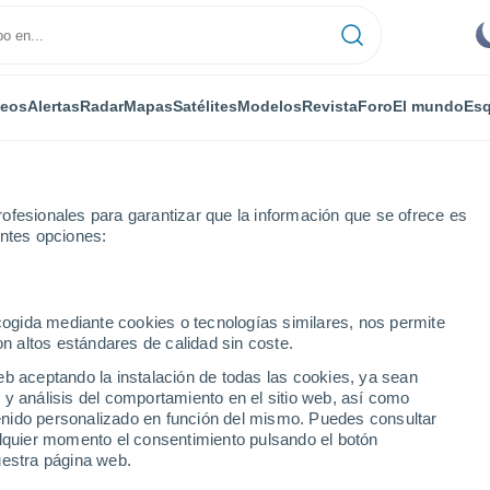
deos
Alertas
Radar
Mapas
Satélites
Modelos
Revista
Foro
El mundo
Esq
ofesionales para garantizar que la información que se ofrece es
entes opciones:
ecogida mediante cookies o tecnologías similares, nos permite
on altos estándares de calidad sin coste.
hile)
eb aceptando la instalación de todas las cookies, ya sean
 y análisis del comportamiento en el sitio web, así como
...
ntenido personalizado en función del mismo. Puedes consultar
alquier momento el consentimiento pulsando el botón
Por horas
uestra página web.
Cielos despejados en las
próximas horas