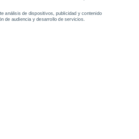
1.6 l/m²
12°
/
-2°
12°
/
1°
15°
/
-1°
19°
/
2°
e análisis de dispositivos, publicidad y contenido
n de audiencia y desarrollo de servicios.
-
15
km/h
10
-
23
km/h
10
-
24
km/h
19
-
39
km/h
Suroeste
0 Bajo
11
-
21 km/h
FPS:
no
Sur
0 Bajo
9
-
18 km/h
FPS:
no
Sur
0 Bajo
7
-
14 km/h
FPS:
no
Suroeste
0 Bajo
6
-
11 km/h
FPS:
no