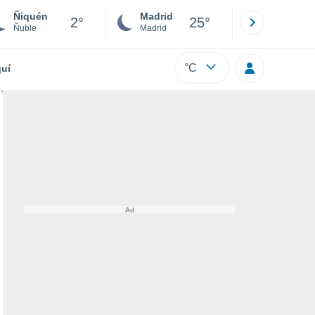
Ñiquén
Madrid
Barcelona
2°
25°
Ñuble
Madrid
Barcelona
°C
uí