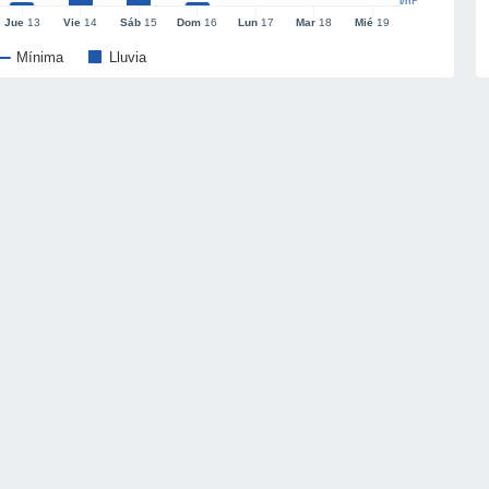
l/m²
Jue
13
Vie
14
Sáb
15
Dom
16
Lun
17
Mar
18
Mié
19
Mínima
Lluvia