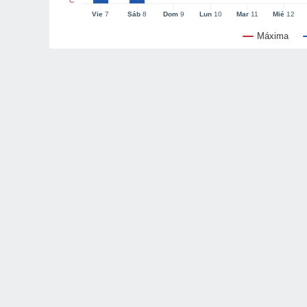
°C
Vie
7
Sáb
8
Dom
9
Lun
10
Mar
11
Mié
12
Máxima