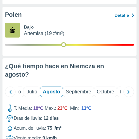
 seleccionar
o.
Polen
Detalle
calización
precisa e
Bajo
ión mediante
Artemisa (19 #/m³)
, publicidad
dos,
 publicidad
,
¿Qué tiempo hace en Niemcza en
ón de
agosto
?
 desarrollo
s.
tros 1199
yo
Junio
Julio
Agosto
Septiembre
Octubre
Noviemb
ios
T. Media:
18°C
Max.:
23°C
Min:
13°C
Días de lluvia:
12
días
Acum. de lluvia:
75 l/m²
Viento medio:
9 km/h