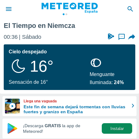
El Tiempo en Niemcza
privacidad
00:36
Sábado
...
o de
tiempo.com)
borado por
Cielo despejado
es para
16°
ue la
 que se
e calidad.
Menguante
eder a este
Sensación de 16°
Iluminada:
24%
ediante las
opciones:
Llega una vaguada
ookies y
Este fin de semana dejará tormentas con lluvias
e forma
fuertes y granizo en España
d digital
¡Descarga
GRATIS
la app de
Instalar
ada, basada
Meteored!
mación