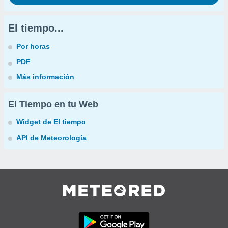
El tiempo...
Por horas
PDF
Más información
El Tiempo en tu Web
Widget de El tiempo
API de Meteorología