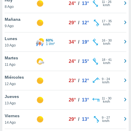
11
-
26
24°
/
13°
km/h
8 Ago
do en
 mismo.
sultar más
Mañana
17
-
35
29°
/
12°
 en nuestra
km/h
9 Ago
 Cookies
y
ualquier
Lunes
60%
16
-
30
34°
/
19°
1 l/m²
km/h
10 Ago
ento
 botón
ación de
Martes
18
-
41
24°
/
15°
kies
km/h
11 Ago
 disponible
e nuestra
Miércoles
9
-
24
.
23°
/
12°
km/h
12 Ago
IVAMENTE,
Jueves
11
-
30
26°
/
13°
km/h
13 Ago
as
 a cookies
Viernes
9
-
27
29°
/
13°
km/h
 no aceptar
14 Ago
ón de