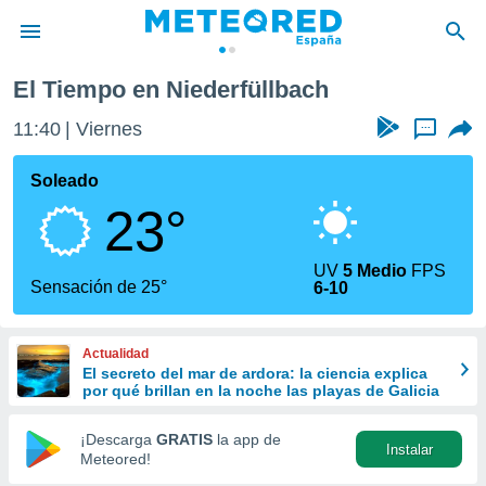
El Tiempo en Niederfüllbach
privacidad
11:40
Viernes
...
o de
tiempo.com)
borado por
Soleado
es para
23°
ue la
 que se
e calidad.
UV
5 Medio
FPS
eder a este
Sensación de 25°
6-10
ediante las
opciones:
Actualidad
ookies y
El secreto del mar de ardora: la ciencia explica
e forma
por qué brillan en la noche las playas de Galicia
d digital
¡Descarga
GRATIS
la app de
Instalar
ada, basada
Meteored!
mación