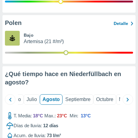
 seleccionar
o.
calización
precisa e
Polen
Detalle
ión mediante
Bajo
, publicidad
Artemisa (21 #/m³)
dos,
 publicidad
,
ón de
¿Qué tiempo hace en Niederfüllbach en
 desarrollo
s.
agosto
?
tros 1199
ios
yo
Junio
Julio
Agosto
Septiembre
Octubre
Noviemb
T. Media:
18°C
Max.:
23°C
Min:
13°C
Días de lluvia:
12
días
Acum. de lluvia:
73 l/m²