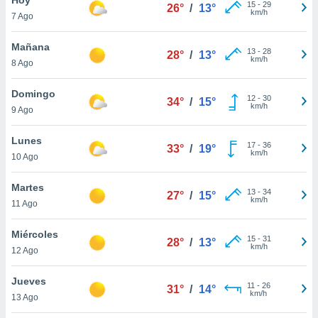
15
-
29
26°
/
13°
km/h
7 Ago
do en
 mismo.
sultar más
Mañana
13
-
28
28°
/
13°
 en nuestra
km/h
8 Ago
 Cookies
y
ualquier
Domingo
12
-
30
34°
/
15°
km/h
9 Ago
ento
 botón
ación de
Lunes
17
-
36
33°
/
19°
kies
km/h
10 Ago
 disponible
e nuestra
Martes
13
-
34
.
27°
/
15°
km/h
11 Ago
IVAMENTE,
Miércoles
15
-
31
28°
/
13°
km/h
12 Ago
as
 a cookies
Jueves
11
-
26
31°
/
14°
km/h
 no aceptar
13 Ago
ón de