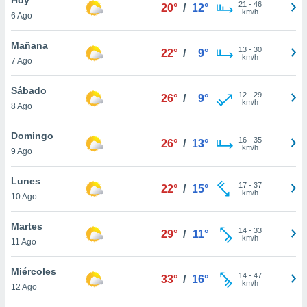
21
-
46
20°
/
12°
km/h
6 Ago
do en
 mismo.
sultar más
Mañana
13
-
30
22°
/
9°
 en nuestra
km/h
7 Ago
 Cookies
y
ualquier
Sábado
12
-
29
26°
/
9°
km/h
8 Ago
ento
 botón
ación de
Domingo
16
-
35
26°
/
13°
kies
km/h
9 Ago
 disponible
e nuestra
Lunes
17
-
37
.
22°
/
15°
km/h
10 Ago
IVAMENTE,
Martes
14
-
33
29°
/
11°
km/h
11 Ago
as
 a cookies
Miércoles
14
-
47
33°
/
16°
km/h
 no aceptar
12 Ago
ón de