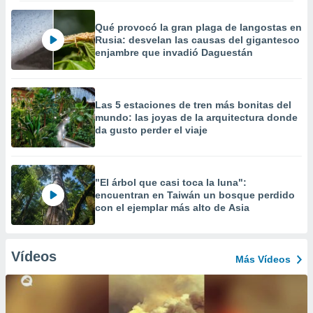
Qué provocó la gran plaga de langostas en
Rusia: desvelan las causas del gigantesco
enjambre que invadió Daguestán
Las 5 estaciones de tren más bonitas del
mundo: las joyas de la arquitectura donde
da gusto perder el viaje
"El árbol que casi toca la luna":
encuentran en Taiwán un bosque perdido
con el ejemplar más alto de Asia
Vídeos
Más Vídeos