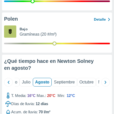
 seleccionar
o.
calización
precisa e
Polen
Detalle
ión mediante
Bajo
, publicidad
Gramíneas (20 #/m³)
dos,
 publicidad
,
ón de
¿Qué tiempo hace en Newton Solney
 desarrollo
s.
en
agosto
?
tros 1199
ios
yo
Junio
Julio
Agosto
Septiembre
Octubre
Noviemb
T. Media:
16°C
Max.:
20°C
Min:
12°C
Días de lluvia:
12
días
Acum. de lluvia:
70 l/m²