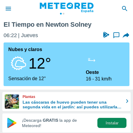
ey
El Tiempo en Newton Solney
privacidad
06:22
Jueves
...
o de
tiempo.com)
borado por
Nubes y claros
es para
12°
ue la
 que se
e calidad.
Oeste
eder a este
Sensación de 12°
16
31 km/h
ediante las
opciones:
Plantas
ookies y
Las cáscaras de huevo pueden tener una
e forma
segunda vida en el jardín: así puedes utilizarlas
correctamente con tus plantas
d digital
¡Descarga
GRATIS
la app de
Instalar
ada, basada
Meteored!
mación