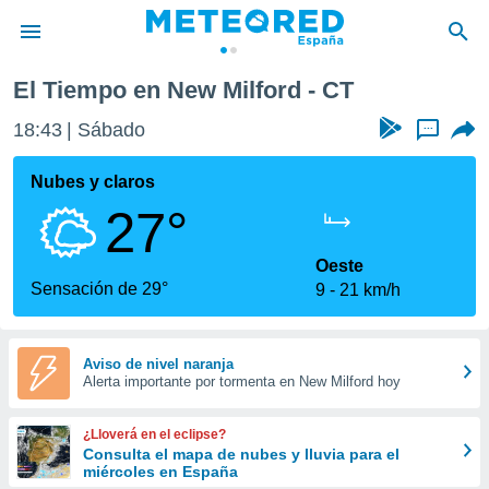
El Tiempo en New Milford - CT
privacidad
18:43
Sábado
...
o de
tiempo.com)
borado por
Nubes y claros
es para
27°
ue la
 que se
e calidad.
Oeste
eder a este
Sensación de 29°
9
21 km/h
ediante las
opciones:
ookies y
Aviso de nivel naranja
Alerta importante por tormenta en New Milford hoy
e forma
d digital
¿Lloverá en el eclipse?
ada, basada
Consulta el mapa de nubes y lluvia para el
miércoles en España
mación