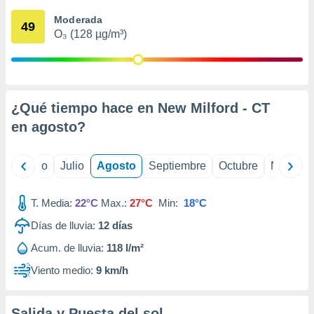
 seleccionar
o.
Moderada
49
O₃ (128 µg/m³)
calización
precisa e
ión mediante
, publicidad
¿Qué tiempo hace en New Milford - CT
dos,
en
agosto
?
 publicidad
,
ón de
yo
Junio
Julio
Agosto
Septiembre
Octubre
Noviemb
 desarrollo
s.
T. Media:
22°C
Max.:
27°C
Min:
18°C
tros 1199
ios
Días de lluvia:
12
días
Acum. de lluvia:
118 l/m²
Viento medio:
9 km/h
Salida y Puesta del sol