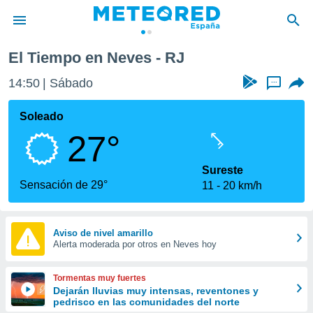
El Tiempo en Neves - RJ
privacidad
14:50
Sábado
...
o de
tiempo.com)
borado por
Soleado
es para
27°
ue la
 que se
e calidad.
Sureste
eder a este
Sensación de 29°
11
20 km/h
ediante las
opciones:
ookies y
Aviso de nivel amarillo
Alerta moderada por otros en Neves hoy
e forma
d digital
Tormentas muy fuertes
ada, basada
Dejarán lluvias muy intensas, reventones y
pedrisco en las comunidades del norte
mación