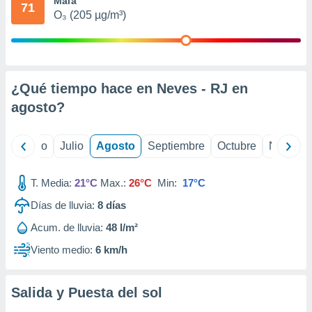
Mala
 seleccionar
71
o.
O₃ (205 µg/m³)
calización
precisa e
ión mediante
¿Qué tiempo hace en Neves - RJ en
, publicidad
agosto
?
dos,
 publicidad
,
yo
Junio
Julio
Agosto
Septiembre
Octubre
Noviemb
ón de
 desarrollo
s.
T. Media:
21°C
Max.:
26°C
Min:
17°C
tros 1199
Días de lluvia:
8
días
ios
Acum. de lluvia:
48 l/m²
Viento medio:
6 km/h
Salida y Puesta del sol