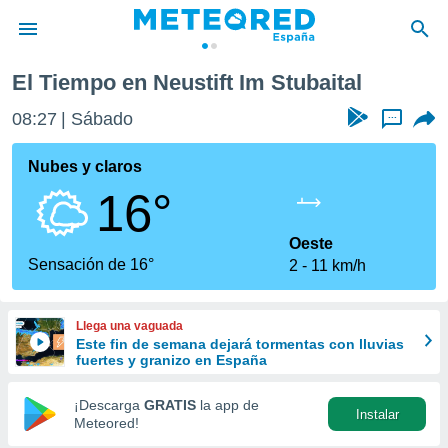
El Tiempo en Neustift Im Stubaital
privacidad
08:27
Sábado
...
o de
tiempo.com)
borado por
Nubes y claros
es para
16°
ue la
 que se
e calidad.
Oeste
eder a este
Sensación de 16°
2
11 km/h
ediante las
opciones:
Llega una vaguada
ookies y
Este fin de semana dejará tormentas con lluvias
e forma
fuertes y granizo en España
d digital
¡Descarga
GRATIS
la app de
Instalar
ada, basada
Meteored!
mación