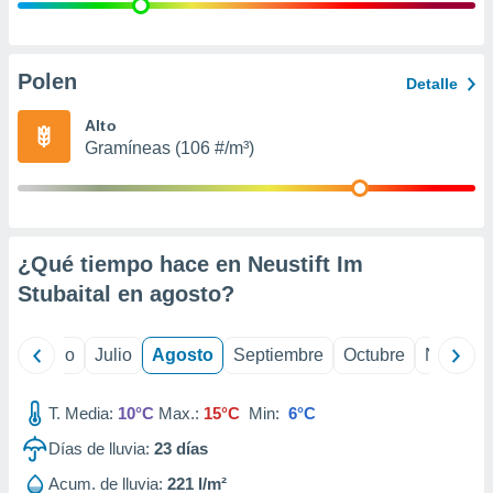
 seleccionar
o.
calización
precisa e
Polen
Detalle
ión mediante
Alto
, publicidad
Gramíneas (106 #/m³)
dos,
 publicidad
,
ón de
¿Qué tiempo hace en Neustift Im
 desarrollo
s.
Stubaital en
agosto
?
tros 1199
ios
yo
Junio
Julio
Agosto
Septiembre
Octubre
Noviemb
T. Media:
10°C
Max.:
15°C
Min:
6°C
Días de lluvia:
23
días
Acum. de lluvia:
221 l/m²