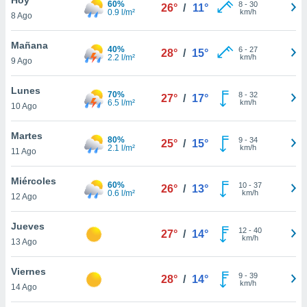
60%
8
-
30
26°
/
11°
0.9 l/m²
km/h
8 Ago
do en
 mismo.
sultar más
Mañana
40%
6
-
27
28°
/
15°
 en nuestra
2.2 l/m²
km/h
9 Ago
 Cookies
y
ualquier
Lunes
70%
8
-
32
27°
/
17°
6.5 l/m²
km/h
10 Ago
ento
 botón
ación de
Martes
80%
9
-
34
25°
/
15°
kies
2.1 l/m²
km/h
11 Ago
 disponible
e nuestra
Miércoles
60%
10
-
37
.
26°
/
13°
0.6 l/m²
km/h
12 Ago
IVAMENTE,
Jueves
12
-
40
27°
/
14°
km/h
13 Ago
as
 a cookies
Viernes
9
-
39
28°
/
14°
km/h
 no aceptar
14 Ago
ón de