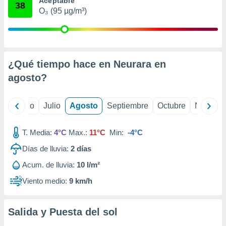
Aceptable
 seleccionar
38
o.
O₃ (95 µg/m³)
calización
precisa e
ión mediante
¿Qué tiempo hace en Neurara en
, publicidad
agosto
?
dos,
 publicidad
,
yo
Junio
Julio
Agosto
Septiembre
Octubre
Noviemb
ón de
 desarrollo
s.
T. Media:
4°C
Max.:
11°C
Min:
-4°C
tros 1199
Días de lluvia:
2
días
ios
Acum. de lluvia:
10 l/m²
Viento medio:
9 km/h
Salida y Puesta del sol