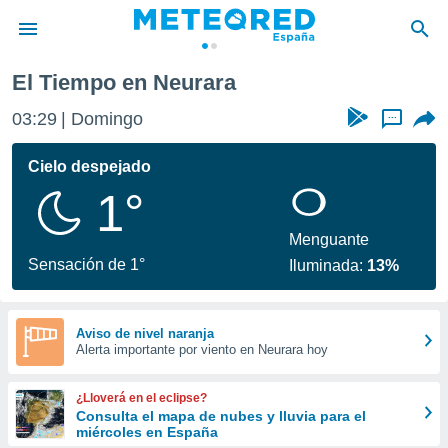
El Tiempo en Neurara
privacidad
03:29
Domingo
...
o de
tiempo.com)
borado por
Cielo despejado
es para
1°
ue la
 que se
e calidad.
Menguante
eder a este
Sensación de 1°
Iluminada:
13%
ediante las
opciones:
ookies y
Aviso de nivel naranja
Alerta importante por viento en Neurara hoy
e forma
d digital
¿Lloverá en el eclipse?
ada, basada
Consulta el mapa de nubes y lluvia para el
miércoles en España
mación