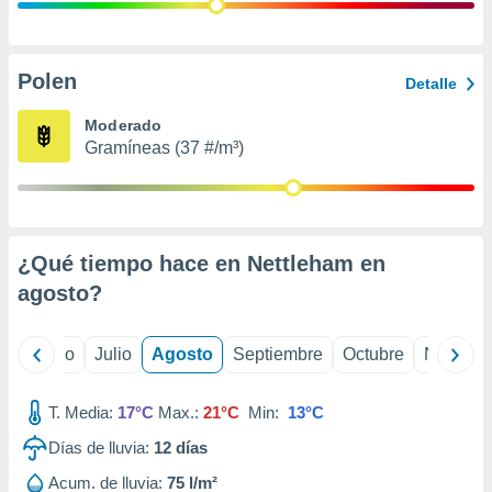
 seleccionar
o.
calización
precisa e
Polen
Detalle
ión mediante
Moderado
, publicidad
Gramíneas (37 #/m³)
dos,
 publicidad
,
ón de
¿Qué tiempo hace en Nettleham en
 desarrollo
s.
agosto
?
tros 1199
ios
yo
Junio
Julio
Agosto
Septiembre
Octubre
Noviemb
T. Media:
17°C
Max.:
21°C
Min:
13°C
Días de lluvia:
12
días
Acum. de lluvia:
75 l/m²