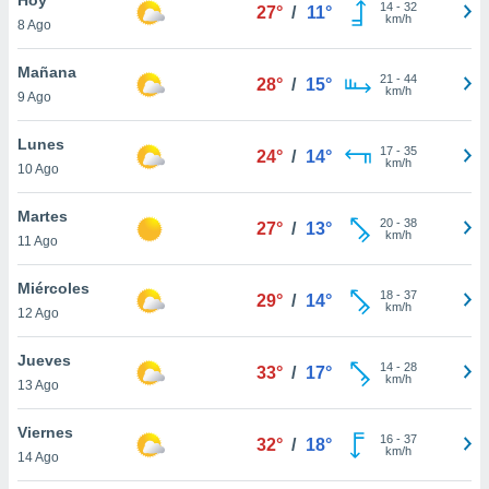
14
-
32
27°
/
11°
km/h
8 Ago
do en
 mismo.
sultar más
Mañana
21
-
44
28°
/
15°
 en nuestra
km/h
9 Ago
 Cookies
y
ualquier
Lunes
17
-
35
24°
/
14°
km/h
10 Ago
ento
 botón
ación de
Martes
20
-
38
27°
/
13°
kies
km/h
11 Ago
 disponible
e nuestra
Miércoles
18
-
37
.
29°
/
14°
km/h
12 Ago
IVAMENTE,
Jueves
14
-
28
33°
/
17°
km/h
13 Ago
as
 a cookies
Viernes
16
-
37
32°
/
18°
km/h
 no aceptar
14 Ago
ón de