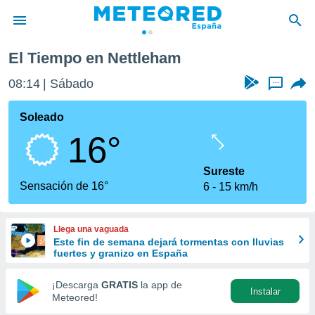
El Tiempo en Nettleham
privacidad
08:14
Sábado
...
o de
tiempo.com)
borado por
Soleado
es para
16°
ue la
 que se
e calidad.
Sureste
eder a este
Sensación de 16°
6
15 km/h
ediante las
opciones:
Llega una vaguada
ookies y
Este fin de semana dejará tormentas con lluvias
e forma
fuertes y granizo en España
d digital
¡Descarga
GRATIS
la app de
Instalar
ada, basada
Meteored!
mación