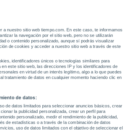
Aviso de nivel naranja
Alerta importante por viento en
Neritz hoy
er a nuestro sitio web tiempo.com. En este caso, te informamos
/h
tizar la navegación por el sitio web, pero no se utilizarán
dad o contenido personalizado, aunque sí podrás visualizar
ción de cookies y acceder a nuestro sitio web a través de este
 de
es, identificadores únicos o tecnologías similares para
n este sitio web, las direcciones IP y los identificadores de
rsonales en virtud de un interés legítimo, algo a lo que puedes
e nubosidad
Radar de lluvia
Satélites
Modelos
 al tratamiento de datos en cualquier momento haciendo clic en
miento de datos:
omingo
Lunes
Martes
Miércoles
uso de datos limitados para seleccionar anuncios básicos, crear
9 Ago
10 Ago
11 Ago
12 Ago
ccionar la publicidad personalizada, crear un perfil para
ontenido personalizado, medir el rendimiento de la publicidad,
vés de estadísticas o a través de la combinación de datos
rvicios, uso de datos limitados con el objetivo de seleccionar el