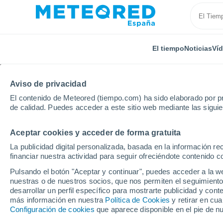
El tiempo
Noticias
Ví
Aviso de privacidad
El contenido de Meteored (tiempo.com) ha sido elaborado por pr
de calidad. Puedes acceder a este sitio web mediante las sigui
Aceptar cookies y acceder de forma gratuita
Inicio
Alemania
Schleswig-Holstein
Neritz
La publicidad digital personalizada, basada en la información r
financiar nuestra actividad para seguir ofreciéndote contenido c
El Tiempo en Neritz
Pulsando el botón "Aceptar y continuar", puedes acceder a la w
nuestras o de nuestros socios, que nos permiten el seguimiento
17:15
Jueves
desarrollar un perfil específico para mostrarte publicidad y co
más información en nuestra
Política de Cookies
y retirar en cu
Configuración de cookies
que aparece disponible en el pie de n
Nubes y claros