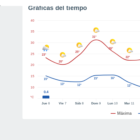
Gráficas del tiempo
40
35
31°
30
26°
25°
25
23°
22°
20°
20
15
16°
15°
15°
13°
12°
12°
10
0.4
°C
Jue
6
Vie
7
Sáb
8
Dom
9
Lun
10
Mar
11
Máxima