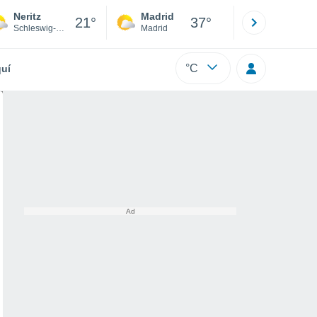
Neritz
Madrid
Barcelona
21°
37°
Schleswig-Holstein
Madrid
Barcelona
°C
uí