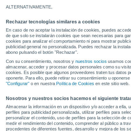
21°
ALTERNATIVAMENTE,
Rechazar tecnologías similares a cookies
Oeste
En caso de no aceptar la instalación de cookies, puedes acced
Sensación de 21°
26
-
50 km
de que solo se instalarán cookies que sean necesarias para garan
cookies para analizar el comportamiento ni para mostrar publici
publicidad general no personalizada. Puedes rechazar la instala
abono pulsando el botón "Rechazar".
Previsión para el eclipse
Samuel Biener avisa de posibles tormentas y
Con su consentimiento, nosotros y
nuestros socios
usamos cooki
un domo de calor en España
almacenar, acceder y procesar datos personales como su visita e
cookies. Es posible que algunos proveedores traten tus datos pe
El Tiempo 1 - 7 días
Por horas
Actualidad
Mapa d
oponerte. Para ello, puede retirar su consentimiento u oponerse
"Configurar"
o en nuestra
Política de Cookies
en este sitio web.
Nosotros y nuestros socios hacemos el siguiente trata
Mañana
Sábado
D
Hoy
Almacenar la información en un dispositivo y/o acceder a ella, 
7 Ago
8 Ago
6 Ago
perfiles para publicidad personalizada, utilizar perfiles para sele
personalizar el contenido, uso de perfiles para la selección de c
medir el rendimiento del contenido, comprender al público a tra
procedentes de diferentes fuentes, desarrollo y mejora de los se
30%