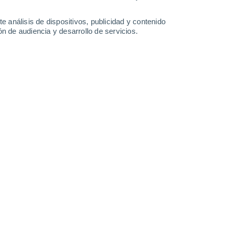
31°
/
15°
26°
/
16°
22°
/
12°
23°
/
10°
e análisis de dispositivos, publicidad y contenido
n de audiencia y desarrollo de servicios.
-
34
km/h
24
-
51
km/h
16
-
35
km/h
12
-
24
km/h
s
Oeste
2 Bajo
°
26
-
50 km/h
FPS:
no
s
Oeste
1 Bajo
°
25
-
50 km/h
FPS:
no
Oeste
1 Bajo
°
23
-
48 km/h
FPS:
no
s
Oeste
0 Bajo
°
22
-
43 km/h
FPS:
no