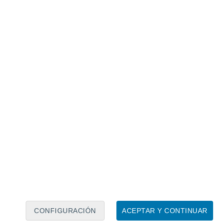
Calendario lunar
Lun
Mar
Mié
Jue
Vie
Sáb
Dom
6
7
8
9
10
11
12
13
14
15
16
17
18
19
CONFIGURACIÓN
ACEPTAR Y CONTINUAR