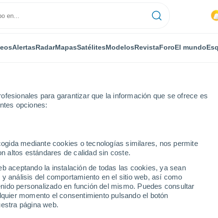
deos
Alertas
Radar
Mapas
Satélites
Modelos
Revista
Foro
El mundo
Esq
ofesionales para garantizar que la información que se ofrece es
entes opciones:
ecogida mediante cookies o tecnologías similares, nos permite
on altos estándares de calidad sin coste.
eb aceptando la instalación de todas las cookies, ya sean
 y análisis del comportamiento en el sitio web, así como
...
ntenido personalizado en función del mismo. Puedes consultar
alquier momento el consentimiento pulsando el botón
Por horas
uestra página web.
Cielos nubosos en las próximas
horas