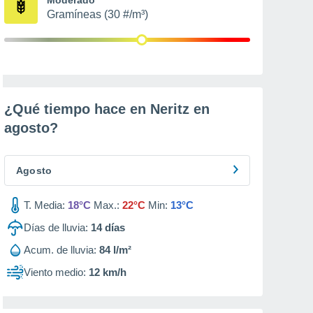
Gramíneas (30 #/m³)
¿Qué tiempo hace en Neritz en
agosto
?
Agosto
T. Media:
18°C
Max.:
22°C
Min:
13°C
Días de lluvia:
14
días
Acum. de lluvia:
84 l/m²
Viento medio:
12 km/h