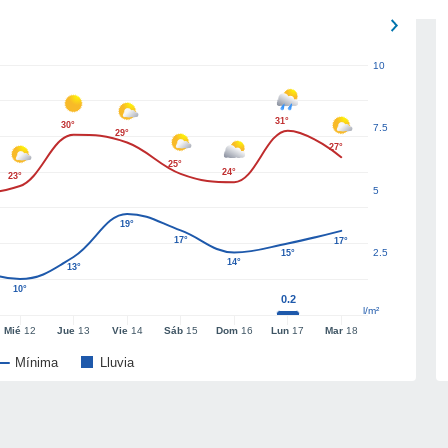
10
31°
30°
7.5
29°
27°
25°
24°
23°
5
19°
17°
17°
2.5
15°
14°
13°
10°
0.2
l/m²
Mié
12
Jue
13
Vie
14
Sáb
15
Dom
16
Lun
17
Mar
18
Mínima
Lluvia