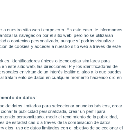
Se espera lluvia moderada
La próxima madrugada
er a nuestro sitio web tiempo.com. En este caso, te informamos
h
tizar la navegación por el sitio web, pero no se utilizarán
dad o contenido personalizado, aunque sí podrás visualizar
ción de cookies y acceder a nuestro sitio web a través de este
es, identificadores únicos o tecnologías similares para
n este sitio web, las direcciones IP y los identificadores de
rsonales en virtud de un interés legítimo, algo a lo que puedes
 lluvia
Radar de lluvia
Satélites
Modelos
 al tratamiento de datos en cualquier momento haciendo clic en
miento de datos:
Lunes
Martes
Miércoles
Jueves
uso de datos limitados para seleccionar anuncios básicos, crear
10 Ago
11 Ago
12 Ago
13 Ago
ccionar la publicidad personalizada, crear un perfil para
ontenido personalizado, medir el rendimiento de la publicidad,
vés de estadísticas o a través de la combinación de datos
rvicios, uso de datos limitados con el objetivo de seleccionar el
60%
80%