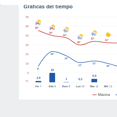
Gráficas del tiempo
35
30
28°
25°
24°
25
22°
21°
20°
20
15
16°
14°
10
11°
11°
10°
9°
18
5
6.9
2.9
1
0.3
°C
Vie
7
Sáb
8
Dom
9
Lun
10
Mar
11
Mié
12
Máxima