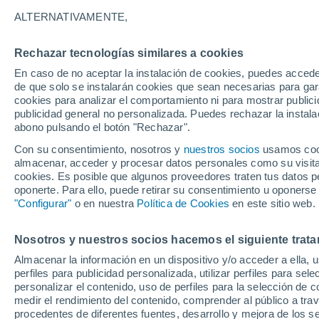
23°
ALTERNATIVAMENTE,
Rechazar tecnologías similares a cookies
Sureste
En caso de no aceptar la instalación de cookies, puedes acced
Sensación de 23°
7
-
13 km/
de que solo se instalarán cookies que sean necesarias para garan
cookies para analizar el comportamiento ni para mostrar publici
publicidad general no personalizada. Puedes rechazar la instala
abono pulsando el botón "Rechazar".
Tormentas fuertes
Esta tarde las tormentas dejarán fenómenos
Con su consentimiento, nosotros y
nuestros socios
usamos cooki
adversos en 6 comunidades
almacenar, acceder y procesar datos personales como su visita e
cookies. Es posible que algunos proveedores traten tus datos pe
El Tiempo 1 - 7 días
Por horas
Actualidad
Mapa de
oponerte. Para ello, puede retirar su consentimiento u oponerse
"Configurar"
o en nuestra
Política de Cookies
en este sitio web.
Nosotros y nuestros socios hacemos el siguiente trata
Mañana
Domingo
Hoy
Almacenar la información en un dispositivo y/o acceder a ella, 
8 Ago
9 Ago
7 Ago
perfiles para publicidad personalizada, utilizar perfiles para sele
personalizar el contenido, uso de perfiles para la selección de c
medir el rendimiento del contenido, comprender al público a tra
procedentes de diferentes fuentes, desarrollo y mejora de los se
90%
50%
90%