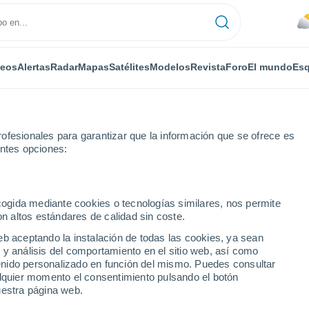
deos
Alertas
Radar
Mapas
Satélites
Modelos
Revista
Foro
El mundo
Esq
ofesionales para garantizar que la información que se ofrece es
entes opciones:
ecogida mediante cookies o tecnologías similares, nos permite
on altos estándares de calidad sin coste.
eb aceptando la instalación de todas las cookies, ya sean
 y análisis del comportamiento en el sitio web, así como
...
ntenido personalizado en función del mismo. Puedes consultar
alquier momento el consentimiento pulsando el botón
Por horas
uestra página web.
Lluvia moderada en las próximas
horas