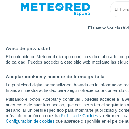
El tiempo
Noticias
Ví
Aviso de privacidad
El contenido de Meteored (tiempo.com) ha sido elaborado por pr
de calidad. Puedes acceder a este sitio web mediante las sigui
Aceptar cookies y acceder de forma gratuita
Inicio
Rusia
Óblast de Irkutsk
Nepa
La publicidad digital personalizada, basada en la información r
financiar nuestra actividad para seguir ofreciéndote contenido c
El Tiempo en Nepa
Pulsando el botón "Aceptar y continuar", puedes acceder a la w
nuestras o de nuestros socios, que nos permiten el seguimiento
19:49
Viernes
desarrollar un perfil específico para mostrarte publicidad y co
más información en nuestra
Política de Cookies
y retirar en cu
Configuración de cookies
que aparece disponible en el pie de n
Parcialmente nuboso