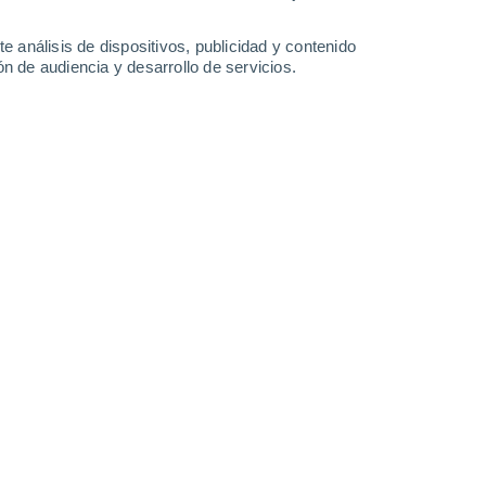
0.3 l/m²
6.9 l/m²
20°
/
11°
22°
/
11°
21°
/
10°
21°
/
8°
e análisis de dispositivos, publicidad y contenido
n de audiencia y desarrollo de servicios.
-
25
km/h
10
-
34
km/h
12
-
32
km/h
7
-
21
km/h
nuboso
Sur
1 Bajo
°
6
-
19 km/h
FPS:
no
Sureste
1 Bajo
°
5
-
14 km/h
FPS:
no
nuboso
Sureste
0 Bajo
°
7
-
12 km/h
FPS:
no
nuboso
Sureste
0 Bajo
°
7
-
13 km/h
FPS:
no