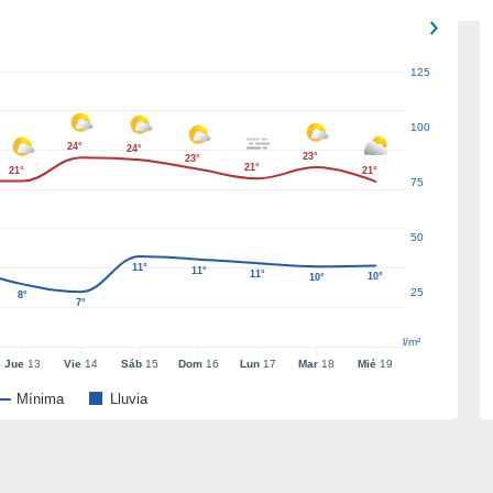
125
100
24°
24°
23°
23°
21°
21°
21°
75
50
11°
11°
11°
10°
10°
25
8°
7°
l/m²
Jue
13
Vie
14
Sáb
15
Dom
16
Lun
17
Mar
18
Mié
19
Mínima
Lluvia