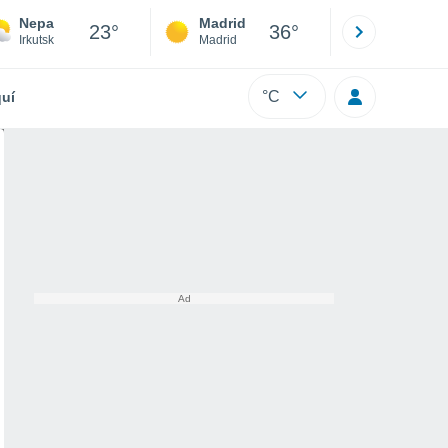
Nepa
Madrid
Barcelona
23°
36°
Irkutsk
Madrid
Barcelona
°C
uí