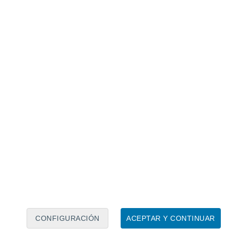
Calendario lunar
Lun
Mar
Mié
Jue
Vie
Sáb
Dom
7
8
9
10
11
12
13
14
15
16
17
18
19
20
CONFIGURACIÓN
ACEPTAR Y CONTINUAR