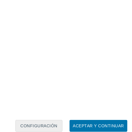
Calendario lunar
Lun
Mar
Mié
Jue
Vie
Sáb
Dom
9
10
11
12
13
14
15
16
17
18
19
20
21
22
CONFIGURACIÓN
ACEPTAR Y CONTINUAR