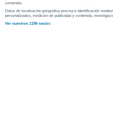
2.4 l/m²
4.5 l/m²
contenido.
27°
/
19°
30°
/
18°
27°
/
18°
Datos de localización geográfica precisa e identificación mediant
personalizados, medición de publicidad y contenido, investigació
14
-
30
km/h
11
-
23
km/h
10
20
-
44
km/h
Ver nuestros 1199 socios
El tiempo en Nenning Mobile Home Pa
Nubes y claros
18°
02:00
Sensación T.
18°
Nubes y claros
18°
03:00
Sensación T.
18°
Parcialmente n
18°
05:00
Sensación T.
18°
Parcialmente n
20°
08:00
Sensación T.
20°