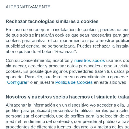
18°
ALTERNATIVAMENTE,
Rechazar tecnologías similares a cookies
Menguant
En caso de no aceptar la instalación de cookies, puedes acced
Iluminada
Sensación de 18°
de que solo se instalarán cookies que sean necesarias para garan
cookies para analizar el comportamiento ni para mostrar publici
publicidad general no personalizada. Puedes rechazar la instala
abono pulsando el botón "Rechazar".
¿Lloverá en el eclipse?
Consulta el mapa de nubes y lluvia para el
Con su consentimiento, nosotros y
nuestros socios
usamos cooki
miércoles en España
almacenar, acceder y procesar datos personales como su visita e
cookies. Es posible que algunos proveedores traten tus datos pe
El Tiempo 1 - 7 días
Por horas
Actualidad
Mapa d
oponerte. Para ello, puede retirar su consentimiento u oponerse
"Configurar"
o en nuestra
Política de Cookies
en este sitio web.
Nosotros y nuestros socios hacemos el siguiente trata
Mañana
Martes
M
Hoy
Almacenar la información en un dispositivo y/o acceder a ella, 
10 Ago
11 Ago
9 Ago
perfiles para publicidad personalizada, utilizar perfiles para sele
personalizar el contenido, uso de perfiles para la selección de c
medir el rendimiento del contenido, comprender al público a tra
procedentes de diferentes fuentes, desarrollo y mejora de los se
60%
90%