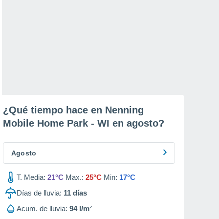
¿Qué tiempo hace en Nenning
Mobile Home Park - WI en
agosto
?
Agosto
T. Media:
21°C
Max.:
25°C
Min:
17°C
Días de lluvia:
11
días
Acum. de lluvia:
94 l/m²