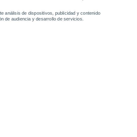
0.2 l/m²
0.8 l/m²
0.2 l/m²
25°
/
13°
25°
/
16°
20°
/
14°
21°
/
11°
e análisis de dispositivos, publicidad y contenido
n de audiencia y desarrollo de servicios.
-
22
km/h
14
-
27
km/h
20
-
44
km/h
8
-
30
km/h
gosto
Norte
5 Medio
6
-
18 km/h
FPS:
6-10
Norte
5 Medio
6
-
19 km/h
FPS:
6-10
Norte
5 Medio
5
-
19 km/h
FPS:
6-10
Norte
4 Medio
6
-
18 km/h
FPS:
6-10