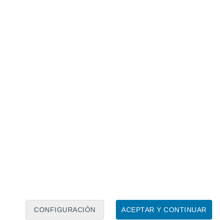
Calendario lunar
Lun
Mar
Mié
Jue
Vie
Sáb
Dom
9
10
11
12
13
14
15
16
17
18
19
20
21
22
CONFIGURACIÓN
ACEPTAR Y CONTINUAR