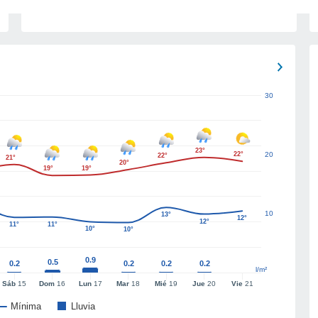
30
23°
22°
20
22°
21°
20°
19°
19°
10
13°
12°
12°
11°
11°
10°
10°
0.9
0.5
0.2
0.2
0.2
0.2
l/m²
Sáb
15
Dom
16
Lun
17
Mar
18
Mié
19
Jue
20
Vie
21
Mínima
Lluvia