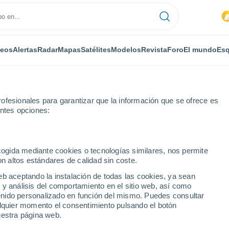
deos
Alertas
Radar
Mapas
Satélites
Modelos
Revista
Foro
El mundo
Esq
ofesionales para garantizar que la información que se ofrece es
entes opciones:
ecogida mediante cookies o tecnologías similares, nos permite
on altos estándares de calidad sin coste.
sk
eb aceptando la instalación de todas las cookies, ya sean
 y análisis del comportamiento en el sitio web, así como
...
ntenido personalizado en función del mismo. Puedes consultar
alquier momento el consentimiento pulsando el botón
Por horas
uestra página web.
Cielos nubosos en las próximas
horas