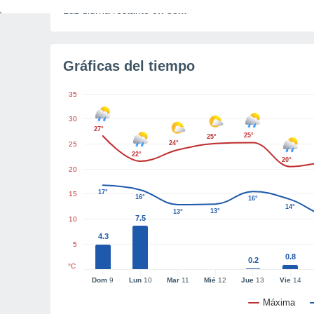
Luz diurna restante
9h 38m
Gráficas del tiempo
35
30
27°
25°
25°
24°
25
22°
20°
20
17°
15
16°
16°
14°
13°
13°
7.5
10
4.3
5
0.8
0.2
°C
Dom
9
Lun
10
Mar
11
Mié
12
Jue
13
Vie
14
Máxima