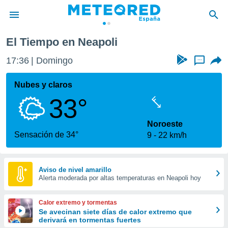
El Tiempo en Neapoli
privacidad
17:36
Domingo
...
o de
tiempo.com)
borado por
Nubes y claros
es para
33°
ue la
 que se
e calidad.
Noroeste
eder a este
Sensación de 34°
9
22 km/h
ediante las
opciones:
ookies y
Aviso de nivel amarillo
Alerta moderada por altas temperaturas en Neapoli hoy
e forma
d digital
Calor extremo y tormentas
ada, basada
Se avecinan siete días de calor extremo que
derivará en tormentas fuertes
mación