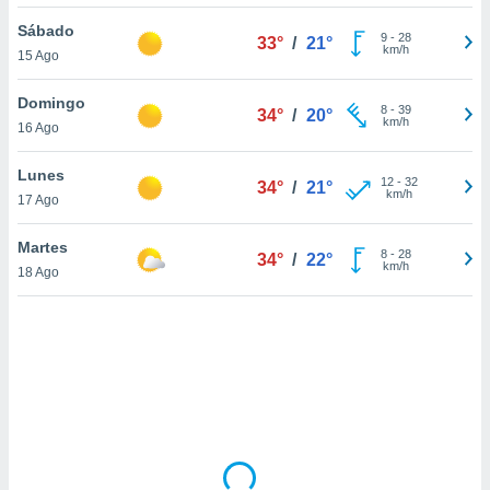
uedes
uestro sitio
Sábado
9
-
28
33°
/
21°
.com. En
km/h
15 Ago
te
 de que
Domingo
talarán
8
-
39
34°
/
20°
km/h
16 Ago
e sean
para
a
Lunes
12
-
32
34°
/
21°
por el sitio
km/h
17 Ago
o se
cookies para
Martes
8
-
28
34°
/
22°
km/h
18 Ago
nto ni para
licidad o
ado, aunque
sualizar
general no
ada. Puedes
 instalación
y acceder a
io web a
ste abono