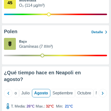
Moderada
 seleccionar
45
o.
O₃ (114 µg/m³)
calización
precisa e
ión mediante
Polen
, publicidad
Detalle
dos,
Bajo
 publicidad
Gramíneas (7 #/m³)
,
ón de
 desarrollo
s.
¿Qué tiempo hace en Neapoli en
tros 1199
ios
agosto
?
yo
Junio
Julio
Agosto
Septiembre
Octubre
Noviemb
T. Media:
26°C
Max.:
32°C
Min:
21°C