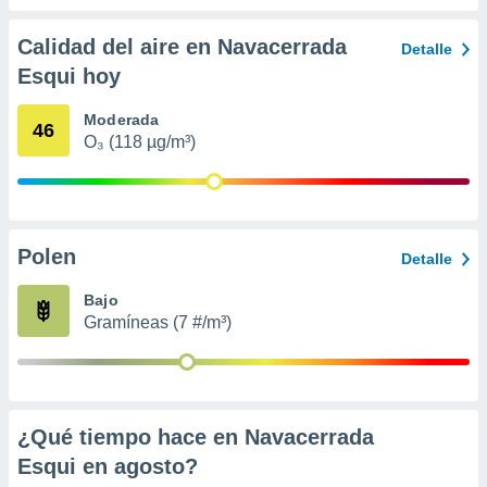
 seleccionar
o.
Calidad del aire en Navacerrada
Detalle
calización
Esqui hoy
precisa e
ión mediante
Moderada
46
, publicidad
O₃ (118 µg/m³)
dos,
 publicidad
,
ón de
Polen
Detalle
 desarrollo
s.
Bajo
tros 1199
Gramíneas (7 #/m³)
ios
¿Qué tiempo hace en Navacerrada
Esqui en
agosto
?