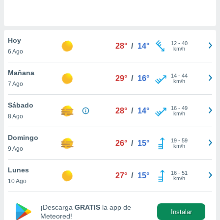
do en
 mismo.
sultar más
Hoy
 en nuestra
12
-
40
28°
/
14°
km/h
 Cookies
y
6 Ago
ualquier
Mañana
14
-
44
29°
/
16°
ento
km/h
7 Ago
 botón
ación de
Sábado
kies
16
-
49
28°
/
14°
km/h
 disponible
8 Ago
e nuestra
.
Domingo
19
-
59
26°
/
15°
km/h
9 Ago
IVAMENTE,
Lunes
16
-
51
27°
/
15°
km/h
10 Ago
as
 a cookies
 no aceptar
¡Descarga
GRATIS
la app de
Instalar
ón de
Meteored!