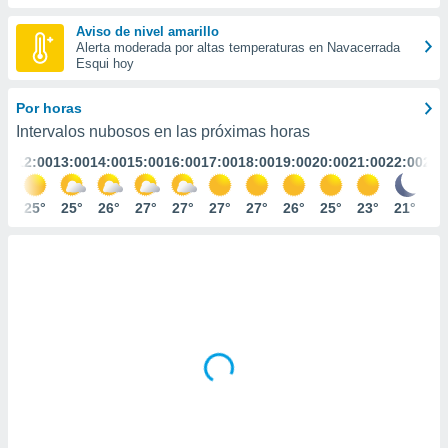
ediante
ecnologías
Aviso de nivel amarillo
nos permite
Alerta moderada por altas temperaturas en Navacerrada
estra
Esqui hoy
ara seguir
e contenido
Por horas
stándares
ACEPTAR
Intervalos nubosos en las próximas horas
sin coste.
Y
:00
12:00
13:00
14:00
15:00
16:00
17:00
18:00
19:00
20:00
21:00
22:00
23:
CONTINUAR
 botón
continuar",
der a la
3°
25°
25°
26°
27°
27°
27°
27°
26°
25°
23°
21°
20
CONFIGURACIÓN
ndo la
 de todas
, ya sean
de nuestros
 nos
 y análisis
tamiento en
b, así como
un perfil
para
ublicidad y