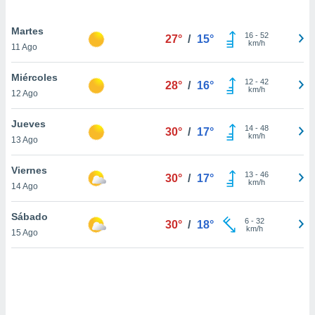
uedes
uestro sitio
Martes
.com. En
16
-
52
27°
/
15°
km/h
te
11 Ago
 de que
talarán
Miércoles
12
-
42
e sean
28°
/
16°
km/h
12 Ago
para
a
Jueves
por el sitio
14
-
48
30°
/
17°
km/h
o se
13 Ago
cookies para
Viernes
13
-
46
30°
/
17°
nto ni para
km/h
14 Ago
licidad o
Sábado
ado, aunque
6
-
32
30°
/
18°
km/h
sualizar
15 Ago
general no
ada. Puedes
 instalación
y acceder a
io web a
ste abono