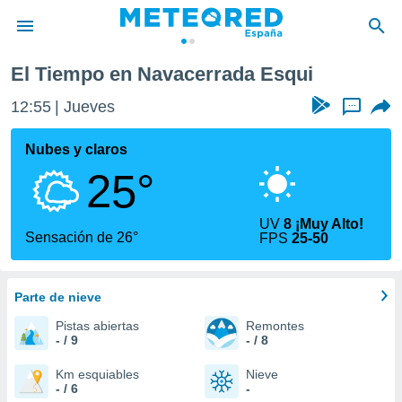
El Tiempo en Navacerrada Esqui
privacidad
12:55
Jueves
...
o de
tiempo.com)
borado por
Nubes y claros
es para
25°
ue la
 que se
e calidad.
UV
8 ¡Muy Alto!
eder a este
Sensación de 26°
FPS
25-50
ediante las
opciones:
Parte de nieve
ookies y
e forma
Pistas abiertas
Remontes
- / 9
- / 8
d digital
ada, basada
Km esquiables
Nieve
- / 6
-
mación