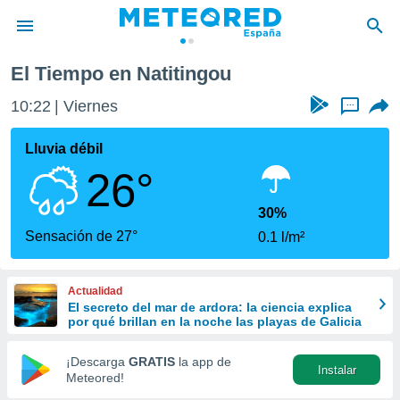
El Tiempo en Natitingou
privacidad
10:22
Viernes
...
o de
tiempo.com)
borado por
Lluvia débil
es para
26°
ue la
 que se
e calidad.
30%
eder a este
Sensación de 27°
0.1 l/m²
ediante las
opciones:
Actualidad
ookies y
El secreto del mar de ardora: la ciencia explica
e forma
por qué brillan en la noche las playas de Galicia
d digital
¡Descarga
GRATIS
la app de
Instalar
ada, basada
Meteored!
mación