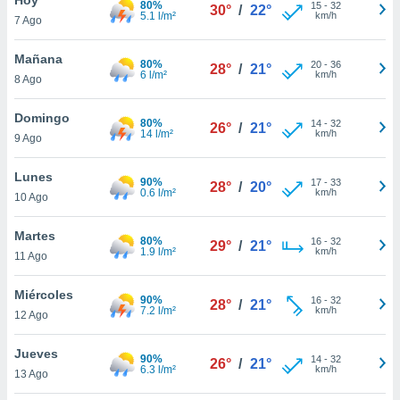
80%
15
-
32
30°
/
22°
5.1 l/m²
km/h
7 Ago
do en
 mismo.
sultar más
Mañana
80%
20
-
36
28°
/
21°
 en nuestra
6 l/m²
km/h
8 Ago
 Cookies
y
ualquier
Domingo
80%
14
-
32
26°
/
21°
14 l/m²
km/h
9 Ago
ento
 botón
ación de
Lunes
90%
17
-
33
28°
/
20°
kies
0.6 l/m²
km/h
10 Ago
 disponible
e nuestra
Martes
80%
16
-
32
.
29°
/
21°
1.9 l/m²
km/h
11 Ago
IVAMENTE,
Miércoles
90%
16
-
32
28°
/
21°
7.2 l/m²
km/h
12 Ago
as
 a cookies
Jueves
90%
14
-
32
26°
/
21°
6.3 l/m²
km/h
 no aceptar
13 Ago
ón de